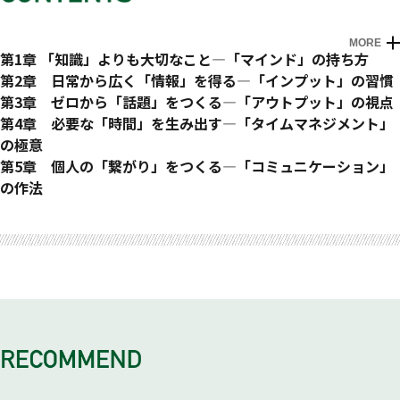
MORE
はじめに 広報活動は、「ひとり」だから強い
第1章 「知識」よりも大切なこと―「マインド」の持ち方
広報活動をするうえでいまは「ベスト」な時代
第2章 日常から広く「情報」を得る―「インプット」の習慣
▪メディアが乱立し、あらゆる「コンテンツ」が求められてい
「時代観」のインプットがメディア露出の可能性を高める
第3章 ゼロから「話題」をつくる―「アウトプット」の視点
る
▪情報のインプットでは「時代観」をとらる
「面白いプレスリリース」が社内外に魅力を伝える
第4章 必要な「時間」を生み出す―「タイムマネジメント」
▪「マニアックな話題」がたちまち全国区になる
▪「ん?」の意識でアンテナを張る
▪そもそもプレスリリースは、どのくらい出すべきなのか?
の極意
▪誰もが「メディア」になれる時代
▪周りにいる人の「行動の理由」を聞いてみる
▪プレスリリースは「プレス」向けだけではなくなった
忙しくても成果に近づける「習慣化」のコツ
第5章 個人の「繋がり」をつくる―「コミュニケーション」
▪オンラインの力が広報活動の限界をなくした
▪事象から「現象」に変わる瞬間をとらえる
▪リリースを出すことは「社内広報」にもつながる
▪時間が足りない広報は「習慣化」から始めよう
の作法
ひとり広報の最大の武器は「柔軟性」と「スピード感」
バランスよく情報を得るインプットの「ルーティーン」
リリースによって有名になった宮崎県の「ある田舎町」
▪「業務」と「タイミング」をセットで習慣化する
広報活動の本質は「繋がり」をつくっていくこと
おわりに 広報が、日本の「未来」を照らす光になる
巻末 反響があったプレスリリース9選
▪午前中に思いついたことを午後には実現できる「フットワー
▪「目と耳」の両方で偏りなくメディアをチェックする
▪「広報って、なんでしょう?」からのスタート
▪習慣化すべき業務は「インプット」と「コミュニケーショ
▪なぜひとり広報には「リレーション」づくりが欠かせないの
ク」
▪「好きな情報」ではなく「必要な情報」に触れていく
▪苦境で芽生えた「無いものはつくる」の精神
ン」
か?
▪たくさん失敗できることも、ひとり広報の強み
▪情報収集に最適な6つの「隙間時間」
▪「リリースの量産」が周囲の意識も変えていく
▪コミュニケーションは「細分化」すると習慣にできる
▪広報活動にはかならず「人」が介在する
成果を引き寄せる広報活動「5つの姿勢」
▪すべてを理解できなくても、「文脈」や「特徴」をつかめれ
▪プレスリリースは「量」が「質」を凌駕する
3つの「当たり前」を捨てて広報活動の時間を生み出す
一度の接点を「繋がり」に変える3つの「コミュ力」
▪コミュニケーション好きの「仮面」をかぶれるか
ばいい
未読スルーを防ぐネタを見つける「3つの視点」
▪当たり前の仕事の「常識」を一度疑ってみる
▪人は「自分の知らないところ」で思い出してもらえると嬉し
▪流行りの「沼」に片足だけをつっこめるか
「なぜ?」「誰?」の視点が情報を成果につなげる
▪リリースのネタになる情報「4つのレベル」
▪「7割でOK!」の精神を持つ
い
▪熱狂する自分を俯瞰する「冷めた自分」がいるか
▪いかなる情報発信にも「理由」がある
▪「いまじゃないですね」と言われるのをどう防ぐか
▪急ぎじゃないことは「先延ばし」する
▪「私から聞いた話」だと思い出してもらうためにできること
▪見向きもされない相手を想い続けられるか
▪情報の向こうにいる「誰が?」を見つける
▪カレンダーをもとに「企画会議」を開こう
生産性を高めてくれる便利な「外部サービス」
▪さりげない「誘い上手」を目指す