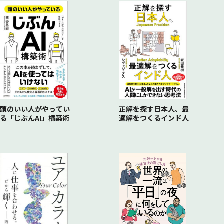
▪成果がでなくてもへこたれない「フラれる勇気」があるか
▪「自分の想い」を言葉にして情報を咀嚼する
「新発売」だけじゃない。覚えておきたい「ネタの種類」
▪プレスリリースは配信プラットフォームを使い倒す
「中の人」を知ることが関係性づくりの第一歩
▪広報としての姿勢は後天的に身につけられる
「旬」な情報のインプットが広報スキルを向上させる
▪ネタになる情報が見つかる「8つの入り口」
▪「PRTIMES」の便利な結果検証機能
▪繋がりたいと考えている人の「顔と名前」をわかっています
「フォーカス」すべきことをしっかり決めるコツ
▪このうえなく学びのある『広報会議』は必読
メディアに取り上げられるには「俯瞰力」と「編集力」が必要
▪「企業ページ」がこれまでの活動の集約になる
か?
▪「忙しいのに成果がでない」にならないために
▪SNSから広報の「今」を学ぶ
▪その情報、「初見の人」が理解できますか?
▪メディアとの接点をつくってくれる「ネタもと」というサー
▪メディアの「中の人」を見つける方法
▪「やること」の前に「やらないこと」が決まっていますか?
▪「広報スキル」が学べるTwitterおすすめアカウント
▪ただ並べられた情報から「価値」を探してくれる人はいない
ビス
▪メディアだけがリレーションづくりの対象ではない
「不明確な要素」を減らせば大事なことに集中できる
「経営者」からのインプットが情報発信を深いものにする
▪「いちばん面白いところ」だけが価値ある情報になる
▪便利なサービスは必要に応じて使い分ける
相手に合わせた戦略的なコミュニケーションをとる
▪広報の活動は「2つのこと」に集約できる
▪たった15分の電話相談が情報発信の「深み」を変えた
▪贅肉を切り取って「筋肉」を付け足していく
「社外の繋がり」の構築が広報活動の限界を取り払う
▪「クイック＆ショート」でメディアとの関係を深める
▪「どこまでやるか」を決めるから成長を実感できる
▪経営者が考える「過去・現在・未来」を聞く
「リリース未満」の情報も成果のために活用できる
▪サポートやアドバイスをくれる「良き理解者」をつくる
▪「同じ釜の飯を食う仲」は強いリレーションになる
▪業務配分の黄金比は「3：6：1」
もっとも価値ある情報はそれを「推している人」の声
▪リリースにするほどでもない情報を成果につなげる3つの方
▪社外の「第三者の意見」で解決することはたくさんある
▪あえて「アナログ」を選ぶから印象に残る
最短距離で成果をだせる「ゴール」の決め方
▪それを「愛している人」の言葉がいちばん強い
法
▪ひとりだからこそ「＃ 」で繋がりを増やす
「会って話してみたい」と思われる人になるには
頭のいい人がやってい
正解を探す日本人、最
る「じぶんAI」構築術
適解をつくるインド人
▪現状の課題から逆算して「ゴール」を決める
▪「中途半端」を料理してネタに変えていく
▪社外の繋がりをやがて「チーム」に変えていく
▪「第一印象」に力を注ぐ
▪ゴールの深掘りが露出と行動の目標につながる
▪「廃棄ゼロ思考」はアイデアのトレーニングになる
▪自分だけの「最強チーム」をつくる
▪誰にも平等に与えられた「笑顔」という武器
「リリースを出して終わり」にしないための目標設定
プレスリリースを「1時間」で作る方法る
「全員広報」の実現こそ最強のタイムマネジメント
自分で自分に驚いたある「エピソードトーク」
▪「質の低い露出」には要注意
▪「材料」が揃っていないのに料理を始めていませんか
▪社内全員の「広報マインド」を育てる
▪「面白い話」こそ関係を構築する最強の武器
▪「3つの数字」を意識して日々の行動目標を決める
▪「ひとり広報の分身」を社内で育成していく
「自分」自身の広報活動が思わぬ成果を呼び込む
▪広報活動の「効果」は広く捉えよう
▪「社内の協力」を得ることがもっとも効果的なタイムマネジ
▪「自分を理解してもらえる場」としてのSNS活用
メント
▪「真実性」が問われる時代