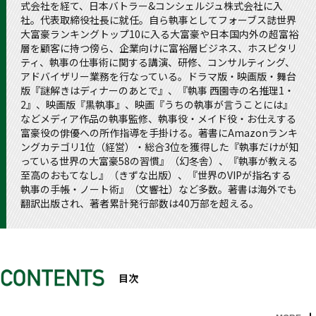
式会社を経て、日本バトラー&コンシェルジュ株式会社に入
社。代表取締役社長に就任。自ら執事としてフォーブス誌世界
大富豪ランキングトップ10に入る大富豪や日本国内外の超富裕
層を顧客に持つ傍ら、企業向けに富裕層ビジネス、ホスピタリ
ティ、執事の仕事術に関する講演、研修、コンサルティング、
アドバイザリー業務を行なっている。ドラマ版・映画版・舞台
版『謎解きはディナーのあとで』、『執事 西園寺の名推理1・
2』、映画版『黒執事』、映画『うちの執事が言うことには』
などメディア作品の執事監修、執事役・メイド役・お仕えする
富豪役の俳優への所作指導を手掛ける。著書にAmazonランキ
ングカテゴリ1位（経営）・総合3位を獲得した『執事だけが知
っている世界の大富豪58の習慣』（幻冬舎）、『執事が教える
至高のおもてなし』（きずな出版）、『世界のVIPが指名する
執事の手帳・ノート術』（文響社）など多数。著書は海外でも
翻訳出版され、著者累計発行部数は40万部を超える。
目次