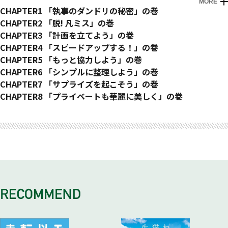
MORE
はじめに
CHAPTER1 「執事のダンドリの秘密」の巻
TASK01 一括処理
CHAPTER2 「脱! 凡ミス」の巻
やることだらけで何もかも面倒だ
TASK04 時間管理
CHAPTER3 「計画を立てよう」の巻
TASK02 先読み
出社がいつもギリギリになるのだが
TASK10 目標達成
CHAPTER4 「スピードアップする！」の巻
計画を立てても予定どおりに進んだことがない
TASK05 メモ
目標を立ててもだいたいうやむやになるんだが
TASK15 優先順位
CHAPTER5 「もっと協力しよう」の巻
TASK03 思いやり
頼まれたことをすぐに忘れる
TASK11 計画
何から手をつければいいかわかんないよね
TASK20 顔と名前
CHAPTER6 「シンプルに整理しよう」の巻
私は完璧な仕事がしたいのだよ
TASK 06 集中力
計画を立てるってどう立てればいいんだね?
TASK16 メール
人の名前を覚えられない
TASK25 整理整頓
CHAPTER7 「サプライズを起こそう」の巻
フェイスブックの反応が気になって仕事にならない
TASK12 状況整理
メールの返信が億劫だ
TASK22 頼る
整理整頓？ 何だそれは
TASK29 パーティー
CHAPTER8 「プライベートも華麗に美しく」の巻
TASK07 SNS管理
うまくいくか不安で眠れない
TASK17 NO残業
部下が無能なんだが
TASK26 書類整理
パーティーを主催することになったぞ
TASK33 家事
SNSのやりとりでいちいち仕事が止まってしまうのだが
TASK13 トラブル対応
たまには定時に帰らせてくれ
TASK21 指導
書類整理が苦手
TASK30 接待
帰って一息つくともう何もしたくない
TASK08 焦る
トラブル対応に追われて仕事が進まないのだが
TASK18 時間節約
人に頼みごとをするのが嫌いだ
TASK27 名刺整理
得意先を接待することになった
TASK34 掃除
何かあるとすぐにテンパっちゃうんだけど……
TASK14 インプット
もっと効率的に顧客訪問をできないかね?
TASK23 フォロー
もらったはずの名刺が見つからない
TASK31 演出
掃除なんかしたくないのだが
TASK09 スケジュール管理
忙しいから効率的に勉強したい
TASK19 会議
ちょっと注意しただけで泣かれた！
TASK28 PC整理
妻にちょっとしたサプライズをしたい
TASK35 料理
期限を守れなくて怒られたぞ
ムダな会議には出たくない
TASK24 謝罪客がすごい勢いで怒ってるんだが
デスクトップがアイコンだらけだ
TASK32 お土産
最近体型が気になってきたが自炊はしたくない
ちょっとした手土産には何がいいんだ？
TASK36 買い物
いちいち買い物に行くのが面倒だ
TASK37 ダイエット
ダイエットしたいが何をすればいいのかわからない