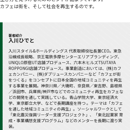
カフェは街を、そして社会を再生するのです。
著者紹介
入川ひでと
入川スタイル&ホールディングス 代表取締役社長兼CEO。東急
沿線成長戦略、京王電鉄多摩センターエリアブランディング、
UNIQLO原宿UT店舗プロデュース、六本木ヒルズTSUTAYA
ROPPONGI店舗プロデュース。事業創造においては、(株)カフ
ェカンパニー、(株)ダブリュースカンパニーなど「カフェが街
をつくる」をコンセプトに日本全国の地域コミュニティを再生
する事業を展開。神奈川県／大磯町、奈良県／東吉野、島根県
／浜田市、兵庫県/神戸市などでのコミュニティ再生をカフェな
どの開発を通して実践している。青山学院大学、東京経済大
学、東京都立大学、などで長期講座を持つ 。テーマは「カフェ
を通した地域コミュニティの再生」。ソーシャルワークとして
「東北震災復興リーダー支援プロジェクト」、「東北起業家 育
成・事業構想支援プログラム」などのメンターを長期に渡り実
装。