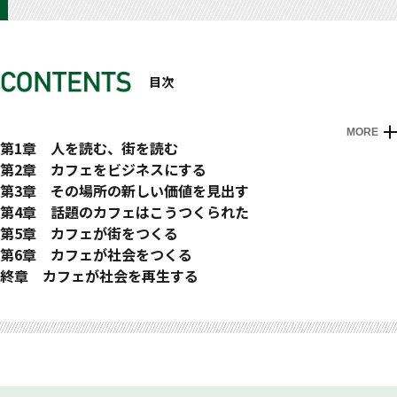
目次
MORE
はじめに
第1章 人を読む、街を読む
カフェづくりは街づくり
第2章 カフェをビジネスにする
カフェのバランスシート
第3章 その場所の新しい価値を見出す
まずは徹底した観察
カフェを使ったリアルマーケティング
カフェづくりの原点
第4章 話題のカフェはこうつくられた
地域に合うようにカスタマイズ
カフェのデザインで重視すべきこと
コンセプトは「永続的な街のコミュニティ基盤」
第5章 カフェが街をつくる
スタイル分析
はじめてのニューヨーク
僕たちの集客・接客
アイディアは遊びの中に
第6章 カフェが社会をつくる
機能とデザインのバランスが重要
ラウス・カンパニーのソリューション
Royal Garden Cafe……ロイヤルグループのフラグシップ
カフェビジネスを志す人へ伝えたいこと
日本一見識の高い住民のコミュニティの場
コミュニティ型カフェをつくるには?
終章 カフェが社会を再生する
僕たちのアピール方法
ニューヨークの7Aカフェ
遊ぶことで時代のトレンドをつかむ
カフェの可能性と未来に向けて
おわりに
同じ目線になる
何をしたくてカフェを開くのかを考える
ニューヨーク もうひとつの体験
ARK HiLLS CAFE……国際的な文化交流が生まれる
歴史や文化も学べ
従来のカフェとコミュニティ型カフェの違い
コミュニティ・ハブとローカル・サポート
スタッフのマネジメント
開発の限界と新しい視点
銀座から5分の大規模カフェ
多様性からコミュニティの再生へ
地域性を知る
地方から全国を盛り上げていく
街のコミュニケーションを復元する
コミュニティの拠点になる
デザイン住宅と街のコミュニティ
CAFE ；HAUS……原っぱに現れた巨大なカフェ
空間づくりのポイント
消失したコミュニティを再生し、未来に繋げる
新しい価値を生み出す
街と繋がるローカル・サポート
地域の歴史と文化を大切にする
豊洲の持つ可能性
街づくりに欠かせないもの
働く人の役割
10坪15席のカフェが成功した秘密
生活を豊かにするカフェ
見えない声を聞く
カフェのビジネスであり、街づくりでもある
3つの良き循環が地域を支える
いつも人々が集まる中心にあるもの