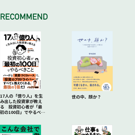
地域活性化、文化の創造、発信の場
ケーススタディ
WIRED CAFE……コンセプトはサブカルチャー
企業と究極のコラボレーション
その土地の記憶を残す
カフェ以外でのチャレンジ
The WAREHOUSEとRIVER CAFÉ AND DINING
キャットストリートでの10年
リゾートをプロデュース
TREX CHIGASAKI OCEAN VILLAGE
カフェを介して地域と繋がる
街おこしとカフェ
茶屋町カフェ
SUS……高架下好きだからこそできたこと
コミュニティ能力は日本人のよさではないか
出来上がった3つの店
カフェは文化である
カフェから広がる可能性
17人の「億り人」を生
世の中、顔か？
み出した投資家が教え
る 投資初心者が「最
初の100日」でやるべき
こと