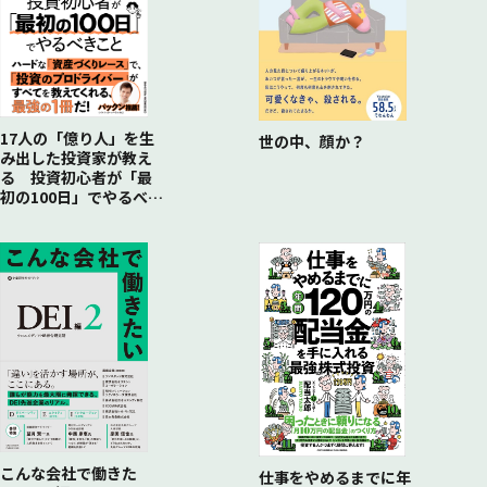
銘柄15 大和ハウス工業
銘柄16 積水ハウス
銘柄17 京セラ
銘柄18 信越化学工業
銘柄19 日東電工
銘柄20 オリックス
17人の「億り人」を生
世の中、顔か？
み出した投資家が教え
銘柄21 三菱ＨＣキャピタル
る 投資初心者が「最
銘柄22 ヒューリック
初の100日」でやるべき
こと
こんな会社で働きた
仕事をやめるまでに年