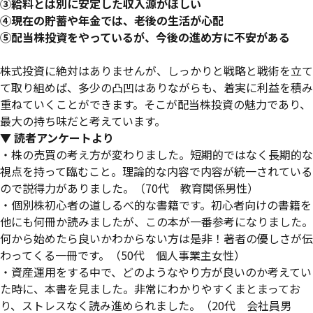
③給料とは別に安定した収入源がほしい
④現在の貯蓄や年金では、老後の生活が心配
⑤配当株投資をやっているが、今後の進め方に不安がある
株式投資に絶対はありませんが、しっかりと戦略と戦術を立て
て取り組めば、多少の凸凹はありながらも、着実に利益を積み
重ねていくことができます。そこが配当株投資の魅力であり、
最大の持ち味だと考えています。
▼ 読者アンケートより
・株の売買の考え方が変わりました。短期的ではなく長期的な
視点を持って臨むこと。理論的な内容で内容が統一されている
ので説得力がありました。（70代 教育関係男性）
・個別株初心者の道しるべ的な書籍です。初心者向けの書籍を
他にも何冊か読みましたが、この本が一番参考になりました。
何から始めたら良いかわからない方は是非！著者の優しさが伝
わってくる一冊です。（50代 個人事業主女性）
・資産運用をする中で、どのようなやり方が良いのか考えてい
た時に、本書を見ました。非常にわかりやすくまとまってお
り、ストレスなく読み進められました。（20代 会社員男