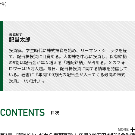
性）
著者紹介
配当太郎
投資家。学生時代に株式投資を始め、リーマン・ショックを経
て、配当株投資に目覚める。大型株を中心に投資し、保有銘柄
の9割は配当金が年々増える「増配銘柄」が占める。Ｘのフォ
ロワーは15万人超。毎日、配当株投資に関する情報を発信して
いる。著書に『年間100万円の配当金が入ってくる最高の株式
投資』（小社刊）。
目次
MORE
はじめに 「新NASA」と「配当株投資」は抜群に相性がいい
第1章 「新NISA」だから実現可能！ 年間240万円の配当金生活