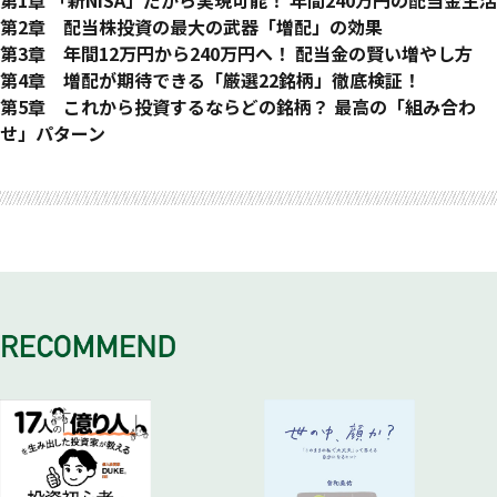
新ＮＩＳＡのメリットは「無期限」で「非課税」になること
第2章 配当株投資の最大の武器「増配」の効果
配当株投資で活用する「成長投資枠」の4つの注目ポイント
企業が増配するとどんな恩恵があるのか？
第3章 年間12万円から240万円へ！ 配当金の賢い増やし方
新ＮＩＳＡの「注意点」はどこにあるのか？
「ゴリラ握力」で保持すれば増配の恩恵が受けられる
年間240万円の配当金を手に入れるまでのプロセス
第4章 増配が期待できる「厳選22銘柄」徹底検証！
「ここがダメになったら、日本経済も終わりだな」と思える企
増配のインパクトは投資額が増えるほど大きくなる
年間配当金の「目標額」を設定しゴールを目指して計画的に行
企業の「将来性」を読み解いて今後の増配の可能性を探る
第5章 これから投資するならどの銘柄？ 最高の「組み合わ
業を選ぶ
増配額の「小ささ」を甘く見てはいけない！
動する
銘柄１ 三菱ＵＦＪフィナンシャル・グループ
せ」パターン
「ゴリラ握力」で持ち続けたい注目の4業種とは？
増配の役割は成長のための「メイン・エンジン」
「目標配当額」は対前年比10～15％アップを目指す
銘柄２ 三井住友フィナンシャルグループ
私が理想的と考える４つの「モデルケース」を紹介
おわりに 株価に対して「鈍感になる」ことの意味と意義
「どの企業の株を買うか？」で迷ったときの考え方
要注意！ 企業が「増配」していればいいわけではない
年間240万円の配当金を手に入れるシミュレーション
銘柄３ 三菱商事
パターン1 最強の「四天王」型
配当株投資の進め方は「農作業」の手順がお手本になる
「取得利回り」を上げるための2つのアプローチ
スタートから16年目に「年間配当金50万円」が見えてくる
銘柄４ 伊藤忠商事
４業界の「稼ぎ頭」を主軸に置いて、強固な地盤を作る
投資額が増えるまでは銘柄数を増やさない
大事なのは「1株益の伸び」に注目すること
配当金が増えると増配の恩恵をタップリと受けられる
銘柄５ ＮＴＴ
パターン2 通信キャリア主体の「バランスⅠ」型
配当株投資では株の「管理」が大きな意味を持つ
「高配当株」を買っても増配するとは限らない
上下10％程度の値動きは「誤差の範囲」と考える
銘柄６ ＫＤＤＩ
日常生活に必要不可欠な「通信キャリア」を中心軸に置く
「電力会社」が投資対象にならない理由
配当金の「核」が大きくなれば株価に対する意識が変わる
銘柄７ 沖縄セルラー電話
パターン3 各業界の主力級を揃えた「バランスⅡ」型
「ＰＢＲ」が1倍割れ企業の株主還元に期待
年間配当金240万円は新規投資額1200万円程度で実現できる
銘柄８ 東京海上ホールディングス
不動の四番バッターを組み入れて、継続的な増配を目指す
増配の目処を立てることがモチベーションのアップにつながる
増配率「15％」を実現させれば投資期間を圧縮できる
銘柄９ トヨタ自動車
パターン4 「増配＋利回り重視」型
配当金が「減配」になったらどうすればいいのか？
増配率「15％」を実現するためのシミュレーションを読み解
銘柄10 ヤマハ発動機
利回りが良く、安定的な増配が受けられる布陣
く
銘柄11 アサヒグループホールディングス
「完成形」のイメージを持って地道に株を買い進めることが大
増配率10％よりも10年早く年間240万円に到達
銘柄12 キリンホールディングス
切
増配銘柄を淡々と買い続けていく
銘柄13 ＪＴ
銘柄14 ブリヂストン