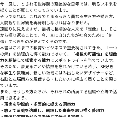
今「良し」とされる世界観の延長的な思考では、明るい未来を
描くことが難しくなってきています。
そうであれば、これまでとまるっきり異なる生き方や働き方、
人間観や世界観を再発明しなければなりません。
遠回りに見えますが、最初に長期的な未来を「想像」し、そこ
から振り返ることで、今、真に自分たちが社会のために「創
造」すべきものが見えてくるのです。
本書はこれまでの教育やビジネスで重要視されてきた、「一つ
の解」を論理的に導く能力ではなく、
「複数の可能性」を想像
力を駆使して探索する能力
にスポットライトを当てています。
そのため、夢見ることや情熱を忘れかけている若手、SF好き
な学生や教職員、新しい領域にはみ出したいデザイナーなど、
右脳と左脳両方を駆使する・したい方に幅広く届くことを願っ
ています。
また、そうした方たちが、それぞれの所属する組織や立場で活
用できるよう、
・現実を学際的・多面的に捉える洞察力
・敢えて常識を逸脱し、飛躍した未来を思い描く夢想力
・想像や妄想をかたちを通じて伝える実装力