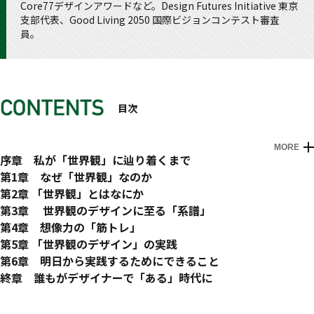
Core77デザインアワードなど。Design Futures Initiative 東京
支部代表、Good Living 2050 国際ビジョンコンテスト審査
員。
目次
MORE
はじめに
序章 私が「世界観」に辿り着くまで
0-1 この先に「未来」はあるのか？
第1章 なぜ「世界観」なのか
0-2 この「世界」に未来はあるのか？
1-1 「今日の非常識」は明日の常識
第2章 「世界観」とはなにか
0-3 ずっと「夢」を見ていたい
1-2 世界が変わっていく「順序」
2-1 「映画・アニメ・ゲーム」の世界観
第3章 世界観のデザインに至る「系譜」
0-4 この事業に・組織に「ビジョン」はあるのか？
1-3 創造性の「ヨコ」と「タテ」
2-2 「令和」の世界観
3-1 SHIFT：イノベーションの作法
第4章 想像力の「筋トレ」
0-5 「創造」するために「想像」する
1-4 「フォア × バック」キャスティング
2-3 世界観の「具体事例」
3-2 スペキュラティヴ・デザイン
4-1 リバース・イマジネーション
第5章 「世界観のデザイン」の実践
COLUMN1 アメリカのデザイン・フューチャリストとしての
1-5 世界観の「粒度」
2-4 「良い」世界観の条件
3-3 デザインド・リアリティーズ
4-2 リバース・イマジネーションの実践
5-1 世界観のデザインプロセスの全体像
第6章 明日から実践するためにできること
筆者の実践
1-6 「誰かが与えてくれる未来」無き時代
2-5 ファンタジーと「リアリティ」のあいだ
3-4 トランジションデザイン
COLUMN3 その他の「筋トレ」ツール
5-2 現在1：自覚（MINDFULNESS）
6-1 実践でよく問われることに対するFAQ
終章 誰もがデザイナーで「ある」時代に
1-7 「未来予想図」が世界を変える
2-6 SFの「新しい潮流」から学ぶこと
3-5 世界観をデザインするための「3つ」の態度
5-3 現在2：着眼（SCOPING）
COLUMN6 世界観のデザイン・コミュニティをつくりたい
あとがき
付録 世界観のデザイン 実践ワークシート
参考文献(Endnotes)
1-8 目指す未来は「1つ」なのか？
2-7 世界観の「立ち位置」
COLUMN2 クリティカルなデザイン教育の必要性
5-4 現在3：分析（ANALIZING）
1. マインドフルネス・マップ（現在）