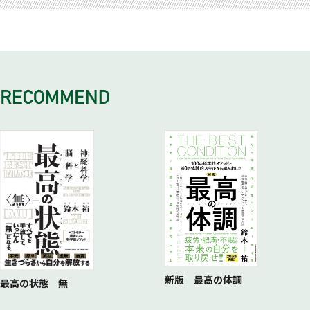
1-9 「君のいる場所」から世界を変えろ
2-8 デザインを「通した」リサーチ
5-5 過去1 ：発掘（EXCAVATING）
2. クエスチョン・ステートメント
1-10 ビジネスパーソンにも「他人ごと」ではない
COLUMN4 ソーシャル・ドリーミング・マトリクスによる想
3. STEEPマップ
1-11 「世界観」を描ける人材を増やす
像力の筋トレ
4. ソーシャル・ドリーミングマトリクス
1-12 ビジネスで「未来を夢想する」難しさ
5-6 未来1：夢想（DREAMING）
5. ワールド・ビルディングキャンバス
1-13 未来は「必要ない」問題
COLUMN5 「逆張り」による想像力の筋トレ
6. 未来からのプロトタイプ
1-14 未来が「抽象的」問題
5-7 未来2：構築（BUILDING）
7. マインドフルネス・マップ（未来）
1-15 未来が「現実的」問題
5-8 未来3：具象（MATERIALIZING）
8. トランジション・フローマップ
1-16 「現実的」という名の敵
5-9 未来4：使命（ENVISIONING）
9. インパクト・ブレークダウン・ストラクチャー
1-17 「世界観」で世界を変える
5-10 未来5：移行（TRANSITIONING）
10. インパクト内省ボード
5-11 現在4：行動（DOING）
5-12 現在5：継続（ITERATING）
新版 最高の体調
最高の状態 無