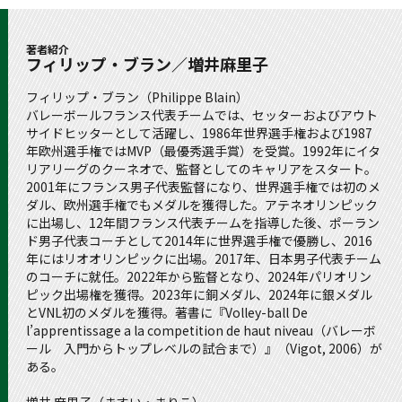
著者紹介
フィリップ・ブラン／増井麻里子
フィリップ・ブラン（Philippe Blain）
バレーボールフランス代表チームでは、セッターおよびアウト
サイドヒッターとして活躍し、1986年世界選手権および1987
年欧州選手権ではMVP（最優秀選手賞）を受賞。1992年にイタ
リアリーグのクーネオで、監督としてのキャリアをスタート。
2001年にフランス男子代表監督になり、世界選手権では初のメ
ダル、欧州選手権でもメダルを獲得した。アテネオリンピック
に出場し、12年間フランス代表チームを指導した後、ポーラン
ド男子代表コーチとして2014年に世界選手権で優勝し、2016
年にはリオオリンピックに出場。2017年、日本男子代表チーム
のコーチに就任。2022年から監督となり、2024年パリオリン
ピック出場権を獲得。2023年に銅メダル、2024年に銀メダル
とVNL初のメダルを獲得。著書に『Volley-ball De
l’apprentissage a la competition de haut niveau（バレーボ
ール 入門からトップレベルの試合まで）』（Vigot, 2006）が
ある。