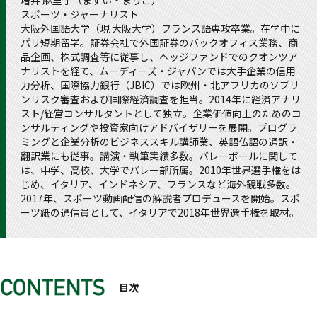
増井 麻里子（ますい・まりこ）
スポーツ・ジャーナリスト
大阪外国語大学（現 大阪大学）フランス語専攻卒業。在学中に
パリ短期留学。証券会社で外国証券のバックオフィス業務、商
品企画、株式調査等に従事し、ヘッジファンドでのクオンツア
ナリストを経て、ムーディーズ・ジャパンでは大手企業の信用
力分析、国際協力銀行（JBIC）では欧州・北アフリカのソブリ
ンリスク審査および国際経済調査を担当。2014年に経済アナリ
スト/経営コンサルタントとして独立。企業価値向上のためのコ
ンサルティングや投資家向けアドバイザリーを展開。プログラ
ミングと企業分析のビジネススキル講師業、英語仏語の通訳・
翻訳業にも従事。講演・執筆実績多数。バレーボールに関して
は、中学、高校、大学でバレー部所属。2010年世界選手権をは
じめ、イタリア、インドネシア、フランスなど海外観戦多数。
2017年、スポーツ動画配信の解説者プロデュースを開始。スポ
ーツ紙の通信員として、イタリアで2018年世界選手権を取材。
目次