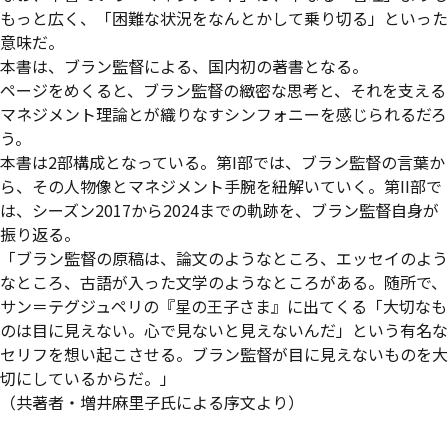
もっと広く、「困難な状況をなんとかして乗り切る」といった
意味だ。
本書は、ブラン監督による、国内初の著書となる。
ページをめくると、ブラン監督の緻密な思考と、それを支える
マネジメント理論とが織りなすシンフォニーを感じられるだろ
う。
本書は2部構成となっている。第I部では、ブラン監督の言葉か
ら、その人物像とマネジメント手腕を紐解いていく。第II部で
は、シーズン2017から2024までの軌跡を、ブラン監督自身が
振り返る。
「ブラン監督の原稿は、論文のようなところ、エッセイのよう
なところ、古語が入った文学のようなところがある。随所で、
サン＝テグジュペリの『星の王子さま』に出てくる「大切なも
のは目に見えない。心で見ないと見えないんだ」という有名な
セリフを想い起こさせる。ブラン監督が目に見えないものを大
切にしているからだ。」
（共著者・増井麻里子氏による序文より）