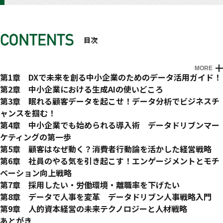
目次
MORE
第1章 DXで未来を創る中小企業のためのデータ活用ガイド！
1 データ分析超入門 DXで中小企業をアップデート
第2章 中小企業における生成AIの使いどころ
2 デジタル時代の羅針盤 データで経営を可視化する
1 顧客リスト作成、ターゲット顧客の選定、営業メール作成
第3章 眠れる顧客データを起こせ！データ分析でビジネスチ
3 スモールビジネスのDX DXで中小企業をアップデート
を自動化する
ャンスを掴む！
4 データ分析リテラシー DXで中小企業をアップデート
2 応募書類の選考、面接日程調整、候補者への連絡などを自
1 顧客心理を読み解く データで顧客体験を最適化 CX（カ
第4章 中小企業でも始められる導入術 データドリブンマー
5 成功と失敗は紙一重？ DXの勝敗を分けるポイントとは！
動化する
スタマーエクスペリエンス）
ケティングの第一歩
3 データ入力、請求書処理、議事録作成など、事務作業を自
2 顧客の声を聞く データから顧客ニーズを深掘り（VOC分
1 データドリブンマーケティングとは？
第5章 顧客はなぜ動く？消費者行動論を活かした経営戦略
動化する
析）
2 デジタルマーケティングとデータドリブンマーケティング
1 顧客はなぜ動く？「消費者行動論」を活かした経営戦略
第6章 社員のやる気を引き起こす！エンゲージメントとモチ
4 議事録作成もお任せ！生成AIで効率アップ！
3 ロイヤルカスタマーを育てる LTV向上のためのデータ戦
の違いは？
2 買い物は楽しさ？それとも実用性？顧客の心をつかむ消費
ベーション向上戦略
5 AI活用にも責任を！便利さだけでなく倫理も考えたAI活用
略
3 データドリブンマーケティングを始める３つのステップ
志向とは？
1 せっかく手間暇かけて採用した社員が辞めないようにする
第7章 採用したい・労働環境・離職率を下げたい
を！
4 顧客インサイトを探る データでペルソナを明確化
4 データドリブンマーケティングを中小企業で運用するに
3 顧客の期待を超えるには？「期待不一致モデル」で満足度
にはどうしたらいいですか？
1 優秀な人を採用したが何か合わない
第8章 データで人事を変革 データドリブン人事戦略入門
5 顧客エンゲージメントを高める データドリブン・マーケ
は？
アップ！
2 ワークモチベーションって何？
2 適切な残業時間は？
1 社員のエンゲージメントを高めるためにどのようなデータ
第9章 人的資本経営の未来テクノロジーと人材戦略
ティング
5 データドリブンマーケティングを運用する組織構築
4 情報が多すぎる！顧客に寄り添う「情報過負荷」対策
3 従業員エンゲージメントって何？
3 残業時間は離職率に影響するのか？
をためるべきか？
1 多様な人材を活用する ダイバーシティ＆インクルージョ
あとがき