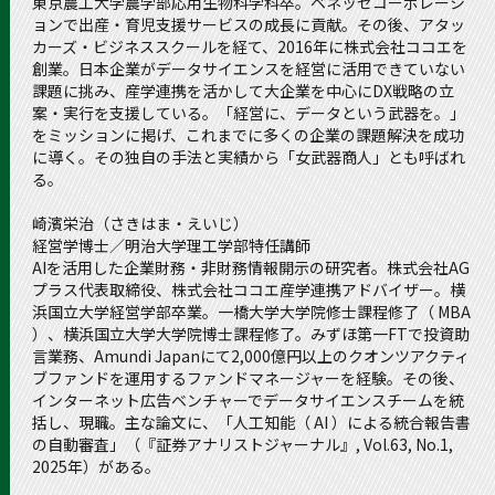
東京農工大学農学部応用生物科学科卒。ベネッセコーポレーシ
ョンで出産・育児支援サービスの成長に貢献。その後、アタッ
カーズ・ビジネススクールを経て、2016年に株式会社ココエを
創業。日本企業がデータサイエンスを経営に活用できていない
課題に挑み、産学連携を活かして大企業を中心にDX戦略の立
案・実行を支援している。「経営に、データという武器を。」
をミッションに掲げ、これまでに多くの企業の課題解決を成功
に導く。その独自の手法と実績から「女武器商人」とも呼ばれ
る。
崎濱栄治（さきはま・えいじ）
経営学博士／明治大学理工学部特任講師
AIを活用した企業財務・非財務情報開示の研究者。株式会社AG
プラス代表取締役、株式会社ココエ産学連携アドバイザー。横
浜国立大学経営学部卒業。一橋大学大学院修士課程修了（ MBA
）、横浜国立大学大学院博士課程修了。みずほ第一FTで投資助
言業務、Amundi Japanにて2,000億円以上のクオンツアクティ
ブファンドを運用するファンドマネージャーを経験。その後、
インターネット広告ベンチャーでデータサイエンスチームを統
括し、現職。主な論文に、「人工知能（ AI ）による統合報告書
の自動審査」（『証券アナリストジャーナル』, Vol.63, No.1,
2025年）がある。