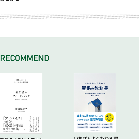
6 データドリブンマーケティングを支える社内文化の醸成
5 候補リストに入るには？考慮集合と選択集合で顧客の選択
4 コミュニケーションを活性化する 風通しのよい職場環境
4 再現性をもって自社で活躍してもらえる人を採用したい
2 従業員満足度調査データの収集頻度は？
ン推進の重要性
肢に残る方法
を作る
3 人事で蓄積すべきデータの優先順位を教えてください
2 社員の成長を支援する 効果的な研修制度とキャリアパス
6 計画的？衝動的？売上アップの鍵は『計画購買と非計画購
4 データドリブン人事データを活用した戦略的人材マネジメ
の設計
買』の理解
ント
3 人的資本経営の未来 テクノロジーと変革
4 テクノロジーで社員の幸せを！ウェルビーイング経営のス
スメ
いちばんよくわかる 屋