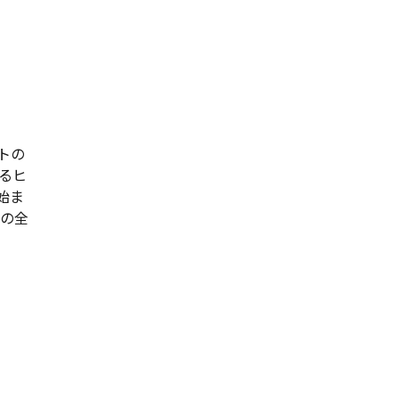
トの
るヒ
始ま
」の全