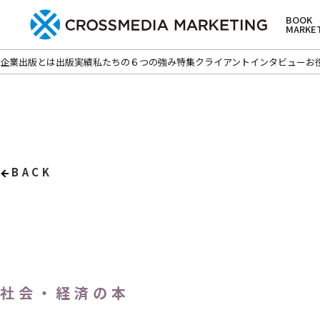
BOOK
MARKE
企業出版とは
出版実績
私たちの６つの強み
特集
クライアントインタビュー
お
BACK
社会・経済の本