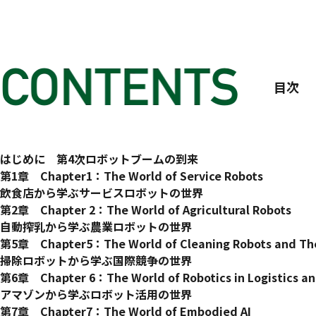
目次
はじめに 第4次ロボットブームの到来
第1章 Chapter1：The World of Service Robots
飲食店から学ぶサービスロボットの世界
1 ドラえもんより先に普及したネコ型ロボット
第2章 Chapter 2：The World of Agricultural Robots
2 調理ロボットが飲食店の常識を変える
自動搾乳から学ぶ農業ロボットの世界
3 「中食」でも進むロボット活用
1 コメは自動化の最先端へ
第5章 Chapter5：The World of Cleaning Robots and The
4 閉店後の小売店で活躍するロボットたち
2 野菜も果実も自動収穫が進む
掃除ロボットから学ぶ国際競争の世界
5 「まるごとロボット店舗」の実現は近い
3 スマート化する酪農業
1 軍事技術から生まれた「ルンバ」
第6章 Chapter 6：The World of Robotics in Logistics an
6 店舗もロボットが建てる時代へ
4 もしも森のなか、ロボットに出会ったら
2 猛追する中国メーカー
アマゾンから学ぶロボット活用の世界
COLUMN すかいらーくはどのように配膳ロボを導入したか
5 環境保護と経済成長を両立させるロボット
3 とどまることを知らない中国製ロボットの勢い
1 世界最大のロボットユーザーは誰か
第7章 Chapter7：The World of Embodied AI