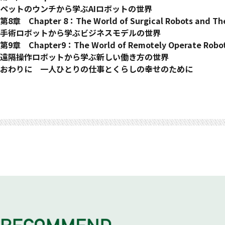
6 一石何鳥？ロボットが変える農業の未来
4 米中の両方に投資するソフトバンク
2 ロボット活用のために大切なこと
ペットのウンチから学ぶAIロボットの世界
COLUMN 農業ロボットのビジネスモデル
5 日本のロボット産業の競争力を上げる鍵
3 最後の難題、モラベックのパラドックス
1 掃除ロボットが吸っては困るもの
第8章 Chapter 8：The World of Surgical Robots and The
6 ロボットフレンドリーな環境づくり
4 サプライチェーン全体がロボットでつながる
2 エッジとクラウド
手術ロボットから学ぶビジネスモデルの世界
COLUMN ロボット導入が進むシンガポール
5 日本でも動き始めたラストマイルロボット
3 生成AIがもたらす認識から制御への展開
1 世界最大のロボットメーカーの驚くべき業績
第9章 Chapter9：The World of Remotely Operate Robots
6 家庭用ロボットの買収計画が意味すること
4 AI進化がもたらす新しい開発トレンド
2 データの量がつくり上げる参入障壁
遠隔操作ロボットから学ぶ新しい働き方の世界
COLUMN コンテスト型技術開発による事業加速
5 「第4次ロボットブーム」の本質
3 広がるRaaSの世
1 鉄腕アトムもいれば鉄人28号もいる
おわりに 一人ひとりの仕事とくらしの幸せのために
6 AIにどこまで任せてもよいか？
4 存在感の高まるSlerというポジション
2 遠隔がもたらす価値
COLUMN AIが考え、ロボットが実験する未来
5 ロボット本体以外にもロボットビジネスの領域が広がる
3 3Kから4Kへ。そして、くらしのなかに
6 ライバル企業間の協調の先にあるもの
4 家からロボット操作のリモート勤務も当たり前に
COLUMN エコシステムをつくる業界団体
5 同時に10台のロボを操るゲーマー
6 働きがい、生きがいにも貢献
COLUMN 遠隔操作ロボットの未来