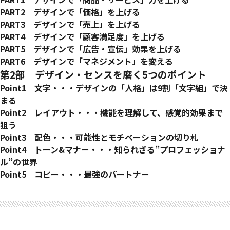
・大切なのは、デザインをどう活かすのか考えること
・ぱっと目で市場を拡大させるための技術
PART2 デザインで「価格」を上げる
・クラスとタイプで市場価値を上げる
・マッチングの重要性
・クラスアップデザイン術
PART3 デザインで「売上」を上げる
・デザインの持つ資産価値
・良いものを知るということ
・ビジュアルアイデンティティとブランド化
・ブランディングしない症候群
PART4 デザインで「顧客満足度」を上げる
・効果的な商品展開を考えよう
・良い料理をつくるには? = 良いデザインをつくるには？
・プロモーションしないで、ただ待っいてはダメ
・デザインに託されたミッション
PART5 デザインで「広告・宣伝」効果を上げる
・「マス」と「ニッチ」のアドバタイジングデザイン
・あなたの商品・サービスにデザインを導入しよう
・大原則! デザインは先に決めてしまう
PART6 デザインで「マネジメント」を変える
・本当に広告でモノは売れるの?
・顧客満足度アップデザイン術
・人が「見て」感じることはとてもシンプル
・類は類を呼ぶ
第2部 デザイン・センスを磨く5つのポイント
・売上アップデザイン術
・”つかむ”デザインと”引く”デザイン
・「見せる」ことで、対象を引きよせる
Point1 文字・・・デザインの「人格」は9割「文字組」で決
・デザインで心を動かすには
・デザインで人材マッチング力を上げる
まる
・中小企業は”感心する”デザインを使え
・デザインでモチベーションを上げる
・文字を知る
Point2 レイアウト・・・機能を理解して、感覚的効果まで
・”強さ”と同じく”美しさ”も心を動かす
・インテリアデザインで社風のバージョンアップ
・文字を選ぶ
狙う
・”見せて終わり”のビジュアルコミュニケーション
・文字を使う
・レイアウトを知る
Point3 配色・・・可能性とモチベーションの切り札
・デザインで社内教育
・レイアウトで視覚効果をアップ
・いろいろな話
Point4 トーン&マナー・・・知られざる”プロフェッショナ
・デザインで行動規範を思い出させる
・デザインやレイアウトをビジネスに使う
・色を選ぶ
ル”の世界
・デザインで階級を上げる
・色を使う
・自社に合ったトーン&マナーを採用する
Point5 コピー・・・最強のパートナー
・デザインでチーム力を上げる
・より多くの見込み客にアプローチする
・大事なのは役割分担と情報伝達のしくみ
・デザインで経営戦略
・低コスト、高パフォーマンスの広告戦略
・コピーがダメだとデザインもダメという道連れの原則
・オリジナルデザイン+トーン&マナー=最強ビジネスツールの
・コピーとデザインは補完の関係
原則
・飛躍の鍵はあなたとデザインの関係