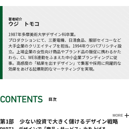
著者紹介
ウジ トモコ
1987年多摩美術大学デザイン科卒業。
プロダクションにて、三菱電機、日清食品、服部セイコーなど
大手企業のクリエイティブを担当。1994年ウジパブリシティ設
立。上場企業の女性向け商品やブランド品の販促に携わるかた
わら、CI、WEB連動をふまえた中小企業ブランディングに従
事。高感度の「結果を出すデザイン」で集客や採用に飛躍的な
効果をあげる起爆剤的なマーケティングを実現。
目次
MORE
第1部 少ない投資で大きく儲けるデザイン戦略
・未来を見据えながらブランドを育てる
PART1 デザインで「商品・サービス」力を上げる