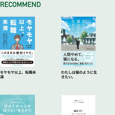
13.コンサルタントは食いつぶされないようにうまく使え
33.従業員の退職トラブルは命取り
50.社長の給料は会社の運転資金
61.上場なんて目指すだけムダ
70.請求書通りに払わなくていい
85.ブランドについて考える
14.共同経営は最悪の選択
34.肉親が最も安上がり
51.支払う方は総支給額、受け取る方は手取り額
【会社組織のやってはいけないリストをつくろう】
71.利益は将来発生する費用への引当金
86.フランチャイズと販売協力の違いを知れ
15.信用は「カネ」で買う
35.兄は雇っても弟は雇うな
【給与体系のやってはいけないリストをつくろう】
72.借金は未来の利益の取崩し
87.成功体験の無いビジネスはするな
16.「失敗してもいい」はウソ
36.友人は雇うな
73.保険の勧誘に気をつけろ
88.差別化・ニッチ化は売れない言い訳
17.「クレーム客を大事にしろ」は大ウソ
37.信用しても任せるな
74.理想の決算書は社長の頭の中で作る
89.取引先は厳選せよ
18.最大顧客に振り回されるな
38.禁句の一言「どうするか見ていた」
75.銀行の信用は税理士で買え
90.「利は元にあり」を忘れるな
19.従業員の視線に注意しろ
39.言葉より給料
76.地元の税理士ですべて解決
91.海外のパクリが手っとり早い
20.ひがむくらいなら真似ろ
【人事・労務のやってはいけないリストをつくろう】
77.融通の効かない税理士とは付き合うな
92.チェーン店が上場目指すのは、上場しないと潰れるから
21.自分の会社を潰す方法を考えろ
【会社・経理・税金のやってはいけないリストをつくろう】
93.人に会わなきゃ商売にならない
【マネジメントのやってはいけないリストをつくろう】
94.敗者復活は効かない
95.成功は「運」のおかげ、失敗は自分のせい
モヤモヤ以上、転職未
わたしは猫のように生
満
きたい。