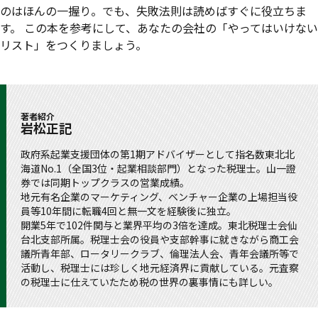
のはほんの一握り。でも、失敗法則は読めばすぐに役立ちま
す。 この本を参考にして、あなたの会社の「やってはいけない
リスト」をつくりましょう。
著者紹介
岩松正記
政府系起業支援団体の第1期アドバイザーとして指名数東北北
海道No.1（全国3位・起業相談部門）となった税理士。山一證
券では同期トップクラスの営業成績。
地元有名企業のマーケティング、ベンチャー企業の上場担当役
員等10年間に転職4回と無一文を経験後に独立。
開業5年で102件関与と業界平均の3倍を達成。東北税理士会仙
台北支部所属。税理士会の役員や支部幹事に就きながら商工会
議所青年部、ロータリークラブ、倫理法人会、青年会議所等で
活動し、税理士には珍しく地元経済界に貢献している。元査察
の税理士に仕えていたため税の世界の裏事情にも詳しい。