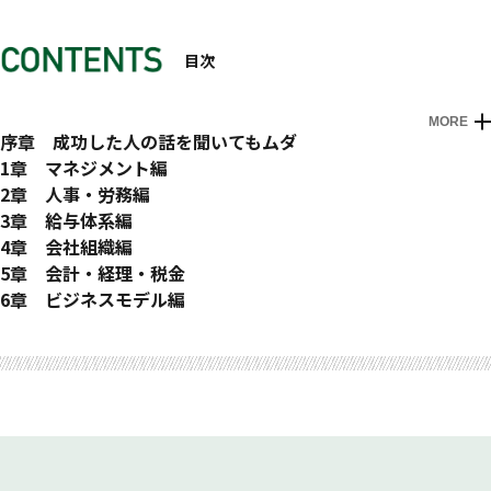
目次
MORE
はじめに
序章 成功した人の話を聞いてもムダ
・成功者からは、失敗談を聞きなさい
1章 マネジメント編
・他社の成功例は、自社での再現性が低い
1.企業理念は必要か？
2章 人事・労務編
2.支援組織の世話にはなるな
22.創業メンバーは未来の幹部にはならない
3章 給与体系編
3.助成金・奨励金に頼るな
23.従業員はすぐ辞める
40.就業規則は買うな
4章 会社組織編
4.専門家の話は信じるな
24.従業員教育はムダ
41.ボーナスが欲しいなら経営者になるな
52.中小・ベンチャー企業は「会社」＝「社長」
5章 会計・経理・税金
5.社長は管理業務をするな
25.従業員の意見は聞くな
42.社会保険にすぐ入るのは危険
53.定款は戸籍、登記簿は履歴書
62.簿記の知識はいらない
6章 ビジネスモデル編
6.起業・新規事業はお客を作ってから
26.社長の気持ちは従業員には理解されない
43.従業員の給料は基本給だけで手当はイラナイ
54.取締役をナメるな
63.税金の心配だけすればいい
78.上場会社の研究はムダ
おわりに
7.営業に自信のない人は起業してはいけない
27.社員に遠慮は不要
44.能力給より定期昇給
55.決算期は会社の命運
64.５人未満の会社なら経理に時間をかけるな
79.理想のモデルは教祖
8.仲間はいらない
28.辞表は喜んで受け取り、慰留はしない
45.「業績が良くなったら・・・」は禁句
56.おしゃれなオフィスはムダ
65.最低限、私用分と商売用は分けろ
80.大社長のオーラを知れ
9.「会」「団体」に入るのはムダ
29.優秀な社員は採用できない
46.定時退社で残業代は払うな
57.10人の壁
66.リースよりクレジット
81.トップダウンはコストダウン
10.ゴルフは諸刃の剣
30.使いやすい社員が良い社員
47.休日出勤していいのは社長だけ
58.組織化は「10人の壁」を超えてから
67.カネさえあれば会社は潰れない
82.利益を強調しすぎる人には要注意
11.休みたかったら社長になるな
31.事務員はパートで十分
48.従業員にコスト意識を語るのはムダ
59.会議は議論の場ではなく指示命令の場
68.理想は「早く回収」、「遅く支払い」
83.何が本業の会社かわからない
12.頭は下げるためにある
32.不満を言わない従業員が最も危険
49.従業員に賞与を払う義務はない
60.事業計画は作るな
69.交際費はドンドン使え
84.世の中すべてコネ