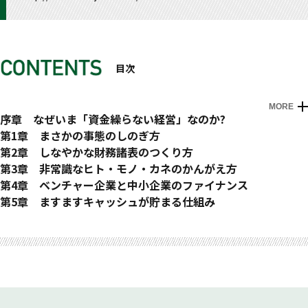
目次
MORE
はじめに
序章 なぜいま「資金繰らない経営」なのか?
資金繰りのために経営していませんか?
第1章 まさかの事態のしのぎ方
資金繰らない経営とは何か
突然、売上が0(ゼロ)になる時代
第2章 しなやかな財務諸表のつくり方
時代を読めるとぶっちぎりに儲かる
資金繰りを考えなくていい会社が考えていること
トヨタの株価が上がらない時代
第3章 非常識なヒト・モノ・カネのかんがえ方
90%の会社が「現状維持」「伸び悩み」「衰退期」
預金残最大化理論
セクシーでクールな貸借対照表
10%の企業しか生き残れない時代
第4章 ベンチャー企業と中小企業のファイナンス
いま話題のビジネスを研究する
財務三表の動き方をみんなで理解する
キャッシュが貯まる仕組みを理解する
まじめにふまじめな商売を
金融構造に望まれる変化の時代
第5章 ますますキャッシュが貯まる仕組み
会計5部門から資金繰らない経営を考える
デフレに強い財務諸表
ググりながらブレストしてアイディアを生み出す
連帯保証をとられないで融資を受ける2つの方法
いま、世界はどんな企業を高く評価するのか
M&Aと海外進出の時代
Designed by Apple in Californiaの深い意味
事業は死なない、たとえ会社が滅びても
ギークが世界を変えていく
世界地図と一緒に業界地図も読んでみる
生産性はパーヘッドにあらわれる
キャッシュと将来性のすてきな関係
変化する世界と日本の人口構造
バイアウトというゴールを考える
SWOT分析をする前に
事業計画なしにはもう勝ち残れない
ぶっちぎりに儲かったときの税金対策
ますますぶっちぎりに儲かるための税金対策