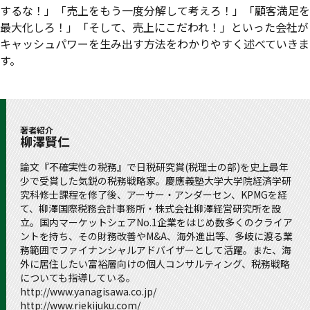
するな！」「売上をもう一度分解して考えろ！」「顧客満足を
最大化しろ！」「そして、売上にこだわれ！」といった会社が
キャッシュパワーを生み出す方法をわかりやすく述べていきま
す。
著者紹介
柳澤賢仁
論文『不確実性の税務』で日税研究賞(税理士の部)を史上最年
少で受賞した気鋭の税務戦略家。慶應義塾大学大学院経済学研
究科修士課程を修了後、アーサー・アンダーセン、KPMGを経
て、柳澤国際税務会計事務所・株式会社柳澤経営研究所を設
立。国内マーケットシェアNo.1企業をはじめ数多くのクライア
ントを持ち、その財務改善やM&A、海外進出等、多岐に渡る業
務範囲でファイナンシャルアドバイザーとして活躍。また、海
外に居住したい富裕層向けの個人コンサルティング、税務戦略
についても指導している。
http://www.yanagisawa.co.jp/
http://www.riekijuku.com/