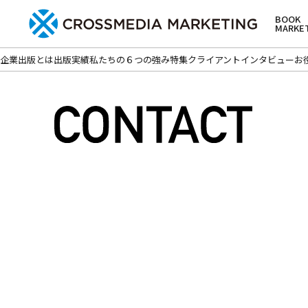
BOOK
MARKE
企業出版とは
出版実績
私たちの６つの強み
特集
クライアントインタビュー
お