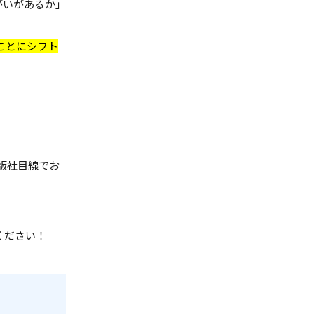
がいがあるか」
ことにシフト
版社目線でお
ください！