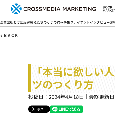
BOOK
MARKE
企業出版とは
出版実績
私たちの６つの強み
特集
クライアントインタビュー
お
BACK
「本当に欲しい人
ツのつくり方
投稿日：2024年4月18日
最終更新日：