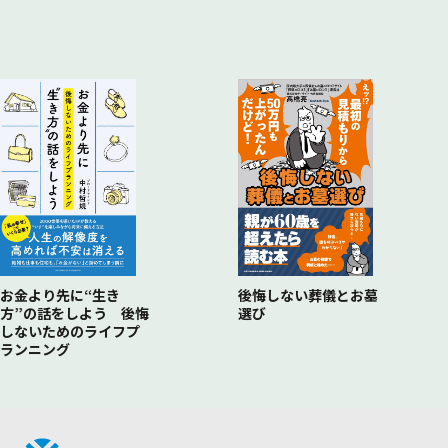
後悔しない葬儀とお墓
お金より先に“生き
選び
方”の話をしよう 後悔
しないためのライフプ
ランニング