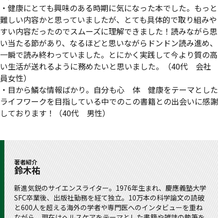
・
健康にとても興味のある時期に気になった本でした。もっと
難しい内容かと思っていましたが、とても具体的で取り組みや
すい内容だったのでスムーズに理解できました！読みながら思
い当たる節があり、なるほどと思いながらドンドン読み進め、
一瞬で読み終わっていました。とにかく実践して今より質の高
い生活が送れるように務めたいと思いました。（40代 会社
員女性）
・
目から鱗な情報ばかり。自分も心 体 健康をテーマとした
ライフワークを目指している中でのこの書籍との出会いに感謝
しております！（40代 男性）
著者紹介
鈴木祐
新進気鋭のサイエンスライター。1976年生まれ、慶應義塾大学
SFC卒業後、出版社勤務を経て独立。10万本の科学論文の読破
と600人を超える海外の学者や専門医へのインタビューを重ね
ながら、現在はヘルスケアをテーマとした書籍や雑誌の執筆を