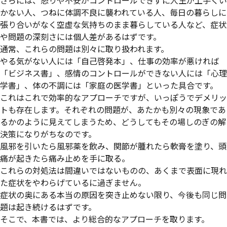
さらには、怒りや不安がコントロールできずに人生が上手くい
かない人、つねに体調不良に襲われている人、毎日の暮らしに
張り合いがなく空虚な気持ちのまま暮らしている人など、症状
や問題の深刻さには個人差があるはずです。
通常、これらの問題は別々に取り扱われます。
やる気がない人には「自己啓発本」、仕事の効率が悪ければ
「ビジネス書」、感情のコントロールができない人には「心理
学書」、体の不調には「家庭の医学書」といった具合です。
これはこれで効率的なアプローチですが、いっぽうでデメリッ
トも存在します。それぞれの問題が、あたかも別々の現象であ
るかのように見えてしまうため、どうしてもその場しのぎの解
決策になりがちなのです。
風邪を引いたら風邪薬を飲み、関節が腫れたら軟膏を塗り、頭
痛が起きたら痛み止めを手に取る。
これらの対処法は間違いではないものの、あくまで表面に現れ
た症状をやわらげているに過ぎません。
症状の奥にある本当の原因を突き止めない限り、今後も同じ問
題は起き続けるはずです。
そこで、本書では、より総合的なアプローチを取ります。