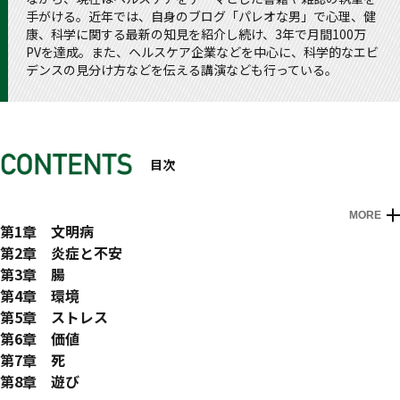
手がける。近年では、自身のブログ「パレオな男」で心理、健
康、科学に関する最新の知見を紹介し続け、3年で月間100万
PVを達成。また、ヘルスケア企業などを中心に、科学的なエビ
デンスの見分け方などを伝える講演なども行っている。
目次
MORE
はじめに
第1章 文明病
1 「文明病」が心と体を蝕んでいく
第2章 炎症と不安
2 かつてないレベルのカロリーを摂取している
炎症編
第3章 腸
3 古代ではあり得ない「肥満」という現象
1 長寿な人の共通点は、体の「炎症レベル」が低い
1 現代人の腸はバリアがどんどん破れている
第4章 環境
4 都市部の若者とヒンバ族では集中力に大差が!
2 炎症が長引くと全身の機能が低下する
2 衛生的な生活が免疫システムを狂わせる
1 人は環境に影響を受ける─グーグルの実験
第5章 ストレス
5 豊かになればなるほど鬱病が増えるのはなぜ？
3 内臓脂肪が減らない限り、体は燃え続ける
3 抗生物質を使うと腸内細菌が大量に死ぬ
2 自然を失い、友人を失った人類の末路
1 過剰なストレスが全身を壊していく
第6章 価値
6 旧石器時代の食事法で健康を取り戻した
4 狩猟採集民の炎症状態はどうなっているか？
4 発酵食品の凄い効果─ロンドン大学の研究
3 疲れたらマッサージ？ もっといい方法がある
2 ストレスを感じたときに効くひと言とは？
1 ぼんやりした不安を解消するたった1つの方法
第7章 死
7 「炎症」と「不安」─現代人の不調の原因を取除く
5 睡眠と炎症の関係─カリフォルニア大学の分析
5 このサプリを使えば症状は改善する
4 孤独だった人に友人ができると寿命が延びる
3 寝不足が続くとダメージを修復できない
2 未来に目的があれば迫害すら乗り越えられる
1 死を想うことでより良い生き方を選べる？
第8章 遊び