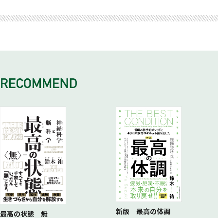
6 トランス脂肪酸と「孤独」
6 食物繊維の驚くべき病気予防効果とは？
5 〝偽物の自然〟にもリラックス効果がある
4 優良ホルモン「メラトニン」が増える眠り方
3 原始人にとって生きる意味は単純だった
2 無意識に死への不安を感じている
1 もし「遊び」を奪われたら人はどうなる？
エピローグ
不安編
7 食生活を〝再野生化〟して腸を守る
6 私たちの身近にあるパワースポットとは？
5 40分の昼寝で完全回復─NASAの研究結果
4 あなたの人生における価値観とはなにか？
3 死の不安に対して原始仏教が示した解決策
2 娯楽があふれているのに楽しくない
7 不安障害の患者は15年で2倍に増加
実践ガイド
7 オランダの実験でわかった自然生活の効果
6 ウォーキングだけでストレスは激減する
5 ミシシッピ大学の「価値評定スケール」とは？
4 畏敬の念をもつと体内の炎症レベルが下がる
3 ルール化することで〝いまここ〟に集中できる
8 「ぼんやりした不安」と「はっきりした不安」
8 人間の脳は人間関係をつくることが苦手
7 ハマるとやめられない「超正常刺激」の正体
6 「価値」と「目標」はどこが違うのか？
5 自然、アート、偉人、嘆するのはどれ？
4 幸福感が上がりやすくなる「3のルール」
9 不安は記憶力、判断力を奪い、死期を早める
9 「時間」をかけて脅威システムをオフにする
8 スマホの使用時間が長い人ほど不安が大きい
7 さあ実践!「人生の満足度を高める自己分析」
6 「マインドフルネス」は効果があるのか？
5 現在と未来の心理的な距離を縮める方法
10 危険を知らせるアラームとしての役割
10 「同期行動」することで絆が深まる
9 デジタル断食は失恋？ ─ドアッジ博士の見解
8 幸福感が高まるのは「貢献した」とき
7 瞑想すればきっと何かが変わるという誤解
6 「数字」の報酬効果─シカゴ大学の調査
11 農耕を始めて身長が20センチ低くなった？
11 友情を育むには「互恵」が欠かせない
実践ガイド
実践ガイド
8 食べながら瞑想「マインドフルイーティング」
7 メタ認知を使ったフィードバック
12 アフリカ人には未来という感覚がない
実践ガイド
9 禅僧が到達した死を超越した境地
8 人類は大人になっても遊ぶ必要がある
13 ピグミー族の「時間割引率」は異常に高い
実践ガイド
実践ガイド
新版 最高の体調
最高の状態 無