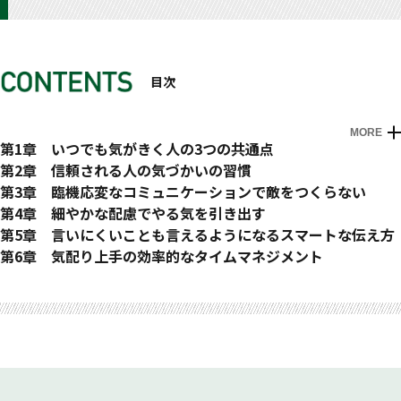
目次
MORE
はじめに
第1章 いつでも気がきく人の3つの共通点
1 相手ありき
第2章 信頼される人の気づかいの習慣
2 尊敬する
4 言葉よりも行動で
第3章 臨機応変なコミュニケーションで敵をつくらない
3 先読みする
5 感情にそっと寄り添う
13 誰にでもフェアに接する
第4章 細やかな配慮でやる気を引き出す
6 タイミングを読む
14 人に興味を持つ
24 マネジメントをしてもコントロールはしない
第5章 言いにくいことも言えるようになるスマートな伝え方
7 人やものにあたらない
15 自分と相手の立場と役割をわきまえる
25 絶対に「ダメ」と言わない
32 話の要点がわかりやすい
第6章 気配り上手の効率的なタイムマネジメント
8 我を押しつけない
16 対面コミュニケーション
26 意見を聞く、考えを聞く
33 読まれるメールを送る
40 時間感覚を意識する
おわりに
9 想像力で先読みする
17 本音で接する
27 Give & Takeはしない
34 余計なプレッシャーを抱えない
41 計画性がある
10 下心を持たない
18 好き嫌いを出さない
28 エンディングを気持ちよくする
35 余計なことを言わない
42 決断が早い
11 言い訳・責任転嫁しない
19 必ず「おはよう」と言う
29 ちょっとした一言を惜しまない
36 初対面でも沈黙を恐れない
43 面倒をためない
12 ほどよい距離感を保つ
20 聞くときはじっと聞く
30 相手が喜ぶプレゼントをする
37 キッパリと断る
44 準備はしても完璧は目指さない
21 新しい環境ではキーパーソンを見つける
31 お礼には一筆添える
38 注意しない、否定しない
45 勉強や仕事は朝にやる