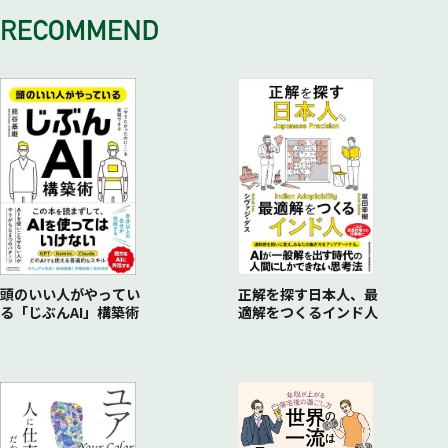
22 相手の「嫌なこと」に敏感になる
39 気持ちのいいお願いをする
46 気疲れを癒す
23 気難しい人とは感情で付き合わない
頭のいい人がやってい
正解を探す日本人、最
る「じぶんAI」構築術
適解をつくるインド人