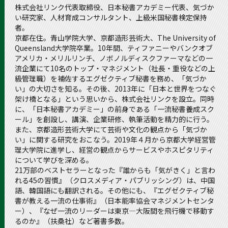
株式会社リンク代表取締役、日本秘書アカデミー代表、気づか
い研究家、人材育成コンサルタント、上級米国秘書検定保持
者。
京都在住。青山学院大学、京都造形芸術大、The University of
Queensland大学院卒業。10年間、ティファニーやバンクオブ
アメリカ・メリルリンチ、ノボノルディスクファーマなどの一
流企業にて10名のトップ・マネジメント（社長・重役などの上
級管理職）を補佐するエグゼクティブ秘書を務め、「気づか
い」の大切さを知る。その後、2013年に「日本と世界をつなぐ
架け橋となる」という思いから、株式会社リンクを設立。同時
に、「日本秘書アカデミー」の前身である「一流秘書養成スク
ール」を創設し、講演、企業研修、執筆活動を精力的に行う。
また、京都造形芸術大学にて芸術や文化の観点から「気づか
い」に関する研究をおこなう。2019年４月から京都大学経営管
理大学院に進学し、経営の観点からサービスやホスピタリティ
について学びを深める。
21万部のベストセラーとなった『誰からも「気がきく」と言わ
れる45の習慣』（クロスメディア・パブリッシング）は、中国
語、韓国語にも翻訳される。その他にも、『エグゼクティブ秘
書が教える一流の仕事術』（日本能率協会マネジメントセンタ
ー）、『なぜ一流のリーダーは東京—大阪間を飛行機で移動す
るのか』（扶桑社）など著書多数。