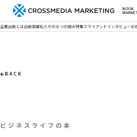
BOOK
MARKE
企業出版とは
出版実績
私たちの６つの強み
特集
クライアントインタビュー
お
BACK
ビジネスライフの本