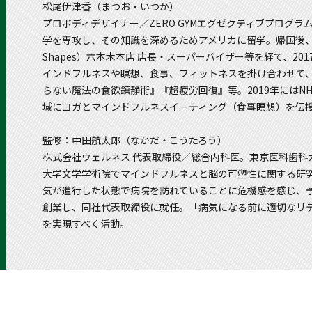
松尾伊津香（まつお・いつか）
プロボディデザイナー／ZERO GYMエグゼクティブプログ
学を専攻し、その知識を深めるためアメリカに留学。帰国後、ヨガ
Shapes）六本木本店 店長・スーパーバイザー等を経て、20
インドフルネスや瞑想、食事、フィットネスを掛け合わせて
らない魔法の食欲鎮静術』『超疲労回復』等。2019年にはNHK WOR
域にヨガとマインドフルネスイーティング（食事瞑想）を伝
監修：中田航太郎（なかだ・こうたろう）
株式会社ウェルネス 代表取締役／総合内科医。東京医科歯科
大学文学学術院でマインドフルネスと脳の可塑性に関する研
気が進行した状態で病院を訪れていることに危機感を感じ、
創業し、同社代表取締役に就任。「病気になる前に適切なリ
を実現すべく活動。