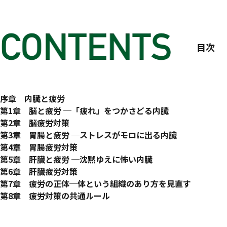
目次
はじめに
序章 内臓と疲労
疲れ＝「休め」というサイン
第1章 脳と疲労 ─「疲れ」をつかさどる内臓
ただの疲れとあなどってはいけない
脳は「多忙すぎるプレイングマネジャー」
第2章 脳疲労対策
「異常なし」でも調子が悪い?
現代人を悩ませる、原因不明の不調たち
シングルタスク化
第3章 胃腸と疲労 ─ストレスがモロに出る内臓
心が乱れやすい人は内臓も疲れやすい!?
【ポイント①】類似のタスクをまとめる
力を合わせて消化吸収「消化管レンジャー」
第4章 胃腸疲労対策
昔の人より現代人の方が、感情コントロールが苦手
【ポイント②】タスクの時間割を作る
胃は「体内への来訪者をチェックする門番」
これだけはおさえたい3つの食べ方
第5章 肝臓と疲労 ─沈黙ゆえに怖い内臓
【感情疲れの原因①】人と近「過ぎ」
【ポイント③】余計なタスクは脳から追い出す
小腸は「消化・吸収」、大腸は「排泄」係
【ポイント①】胃腸のリズムに乗る
肝臓は「沈黙のマルチタスカー」
第6章 肝臓疲労対策
【感情疲れの原因②】情報が多「過ぎ」
意識のコントロール力を養う
胃腸と疲労感の関係は?
【ポイント②】咀嚼なくして消化なし
「肝臓が悪いと疲れやすくなる」はウソ?
飲酒習慣のある方の肝臓疲労対策
第7章 疲労の正体─体という組織のあり方を見直す
脳疲労の一番の原因・マルチタスク
シリコンバレーの瞑想ブームは“当たり前”
日常に潜む不調の罠。風邪薬にも注意!
【ポイント③】腹八分目が最良の薬
メンタル強め、ゆえに要観察
【ポイント①】お酒は必ずおつまみとセットで
疲労の正体は「体がサビること」
第8章 疲労対策の共通ルール
生きている限り、しょうがない?
“心ここにあらず”は悪ではない
腸は「権限移譲された特別な部署」
腸内環境を整える食事法
肝機能が低下すると何が起こるのか
【ポイント②】好きなお酒の「節度ある量」を覚える
究極にして唯一の疲労回復法、それは「睡眠」
食生活─内臓を疲れさせない食事法
おわりに
監修者あとがき
マルチタスクは集中力を下げ、不安を増幅させる
まずは手のひらに触れてみる
「幸福感」は腸から生まれる?
腸は、1000兆の花が咲き乱れるお花畑
体の「発電所」と「工場」が止まる?
飲酒習慣のない方の肝臓疲労対策
リラクセーションは疲労回復に効果なし?
【ポイント①】脂肪分の高い食事は控えめに