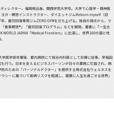
ラムディレクター。福岡県出身。関西学院大学卒。大学で心理学・精神医
・瞑想インストラクター、ダイエットジムReborn myself（旧
17年、疲労回復専用ジムZERO GYMを立ち上げる。独自の視点から、マ
、「食事瞑想®」「疲労回復プログラム」などを開発。著書に『一生太
LD JAPAN「Medical Frontiers」に出演し、世界160の国と地
授。
大学医学部卒業後、都内病院にて総合内科医として診療に従事。早稲田
究も行う。日本を支えるビジネスパーソンが日々の業務に忙殺され、病
予防のための「パーソナルドクター」を提供する株式会社ウェルネスを
テラシーに基づいて疾病リスクを軽減し、健康に人生を過ごせる世界」