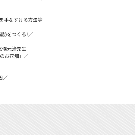
菌を手なずける方法等
脂肪をつくる!／
 北條元治先生
のお花畑」／
因／