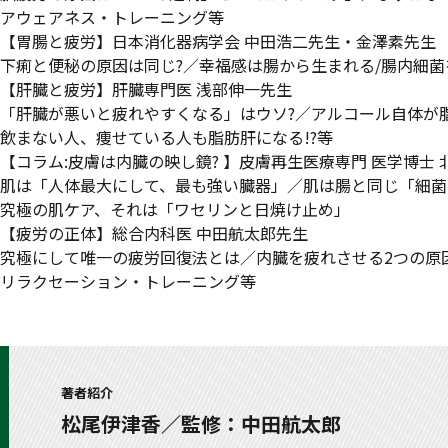
アウェアネス・トレーニング等
【胃腸と疲労】日本消化器病学会 中田浩二先生・金澤素先生
下痢と便秘の原因は同じ?／幸福感は腸から生まれる/腸内細
【肝臓と疲労】肝臓専門医 浅部伸一先生
「肝臓が悪いと疲れやすくなる」はウソ?／アルコール自体が
飲まない人、痩せている人も脂肪肝になる!?等
【コラム:皮膚は内臓の映し鏡? 】皮膚再生医療専門 医学博士
肌は「人体最大にして、最も強い臓器」／肌は腸と同じ「細菌
究極の肌ケア、それは「ワセリンと日焼け止め」
【疲労の正体】総合内科医 中田航太郎先生
究極にして唯一の疲労回復法とは／内臓を疲れさせる2つの原
リラクセーション・トレーニング等
著者紹介
松尾伊津香／監修：中田航太郎