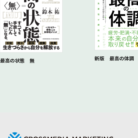
新版 最高の体調
最高の状態 無