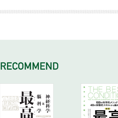
マインドフルネスで感情と仲良くなる
チクチク、キリキリ……胃の痛み
善玉、悪玉って何?
筋肉が減る?（タンパク質の代謝）
【ポイント①】順番が大事! 脱「デブ食い」法
マインドフルネスで根本から対処する
【ポイント②】魚を悪く言うやつはいない
「気づき」と「受容」の2ステップ
胃はときに自らを攻撃する
腸内細菌を手なずけるシンプルな方法
締めのラーメンが食べたくなる?（糖質の代謝）
【ポイント②】毎日「＋10分」体を動かす
内臓を疲れさせる2つの原因
【ポイント③】肉を食べるなら「鶏むね肉」!
感情を自覚できない「アレキシサイミア」
胃に穴があく原因は「細菌」と「薬」?
【ポイント①】肥満予防にもなる…食物繊維!
脂肪が溜め込まれる?（脂質の代謝）
コラム 皮膚は内臓の映し鏡?
【ポイント④】炭水化物は「茶色」のものをチョイス!
アウェアネス・トレーニング
ムカムカ、モヤモヤ……胃のもたれ
【ポイント②】善玉菌の大好物…オリゴ糖!
アルコールは「都合が悪い」物質
【ポイント⑤】自分の体質に合ったものを見極める
呼吸アウェアネス
胃もたれは胃のキャパオーバー
【ポイント③】ちょい足しに最適…発酵食品!
3人に1人の肝臓が「フォアグラ化」
【ポイント⑥】現代人の不調は「食べすぎ」?
歩行アウェアネス
脂ものがもたれるのは胃のせいじゃない!?
医師が教える休み方のヒント
脂肪肝が怖い本当のワケ
ストレス対処―心身の疲れを回復させる休息法
年を取ると、焼肉やラーメンを楽しめない?
医学界でも使われるストレス対策・自律訓練法
アルコール自体が脂肪を作る!?
【ポイント①】なにはともあれ6時間寝る
起き抜けの胃もたれは「寝る前」が課題
お酒を飲まない人も脂肪肝になる
【ポイント②】夜は五感を使ってリラックス
ジリジリ、ヒリヒリ……胸焼け・胃酸の逆流
「節度を越えた量」ってどれくらい? 飲酒量チェック表
【ポイント③】週末は没頭趣味!
「胃のフタ」が緩むと中身が逆流!
痩せている人にも起こる「隠れ脂肪肝」!?
【ポイント④】リラクセーション・トレーニング
猫背の人、肥満の人は要注意
下痢・便秘
下痢と便秘の原因は同じ?
便が出ていても便秘?
腸の状態チェック─あなたの便は、どれかな?
便の異常は体の緊急サイン!?
男性は下痢、女性は便秘に悩む人が多いのはなぜ?
苦痛が苦痛を呼ぶ『機能的な異常』