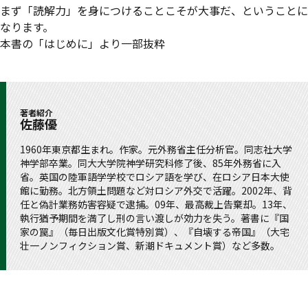
まず「読解力」を身につけることこそが大事だ、ということに
なります。
本書の「はじめに」より一部抜粋
著者紹介
佐藤優
1960年東京都生まれ。作家。元外務省主任分析官。同志社大学
神学部卒業。同大大学院神学研究科修了後、85年外務省に入
省。英国の陸軍語学学校でロシア語を学び、在ロシア日本大使
館に勤務。北方領土問題など対ロシア外交で活躍。2002年、背
任と偽計業務妨害容疑で逮捕。09年、最高裁上告棄却。13年、
執行猶予期間を満了し刑の言い渡しが効力を失う。著書に『国
家の罠』（毎日出版文化賞特別賞）、『自壊する帝国』（大宅
壮一ノンフィクション賞、新潮ドキュメント賞）など多数。