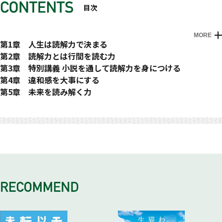
目次
MORE
はじめに
第1章 人生は読解力で決まる
本を読むほど思考が偏る
第2章 読解力とは行間を読む力
なぜコロナ陰謀説にハマるのか?
「読む量」より「読み方」が重要
第3章 特別講義 小説を通して読解力を身につける
簡単な文章さえ理解できない学生たち
一見まともな文章にも矛盾が潜む
中学生──読書の面白さに目覚めた
第4章 違和感を大事にする
AIには読解力がない
「演繹法」と「帰納法」の違いを理解する
三浦綾子さんの『塩狩峠』を読み解く
どんな受け止め方をしても自由
第5章 未来を読み解く力
読解力がないと仕事に就けない
接続詞を正しく使う
自分のなかに悪が存在することに気づいた
批判的な意見があってもいい
集中講義によって得た力とは?
集中講義に対する感想（一部抜粋）
SNSは異質なものを排除する
批判的に読めない日本人
中学卒業後の春休みに一人で塩狩峠へ
「共感」と「違和感」を発表
読解力が他の教科の力を上げる
ある現象によって分断される米国
主観や感情にとらわれない読み方
人は誰かに感化されて生きていく
危険なのに避難しないのはなぜ?
理系の人ほど国語力を磨く
心地よい情報に囲まれた日本人
ドグマ思考に陥るのはなぜか?
親子で読み、共に読解力を鍛える
信夫の自己犠牲は正しかったか?
ENDのもう一つの意味とは?
ワイプで人の表情を抜くのは何のため?
あなたが掛けている「色眼鏡」は何色?
批判的な態度で本を読むことが大切
一般の乗客と愛する女性のどちらが大切か?
西洋の「直線時間」と日本の「円環時間」
ナショナリズムは読解力の欠如から生まれる
体全体を使って読む効果とは?
三つの「愛」の形について考える
同情は相手を傷つけることもある
目的から逆算して計画を立てる
相手の内在的論理を知る力
読解力の最終目標は行間を読むこと
1回目はざっと読み、2回目はじっくり読む
世のなかに正しい人は一人もいない
目的がないと世のなかに流されてしまう
小説は読解力を磨く最高のテキスト
プーチンが日本に送ったシグナル
数学が苦手な人は社会に出てから苦労する
自分を棚に上げて他人を責める人たち
お金も宗教の一つである
自分の当たり前を壊していく
優秀なはずの外交官が行間を読めない
昔は音読するのが当たり前だった
自分の体験と結び付けて書くことが大事
偏差値が低いと能力も低い?
言葉の裏を読めたら一人前
聖書は男性と女性をどう描いているのか
ごまかすときに使われるトートロジー
専門知識よりもまず教養の土台を作る