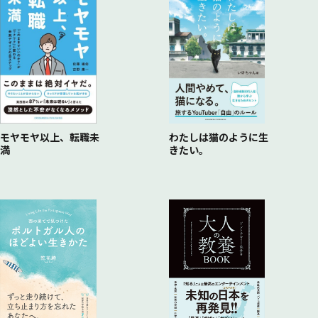
読解力を構成する「要約」と「敷衍」
読み飛ばさない。調べながら読む
信夫は三堀のために飛び込んだ？
迷えるフリーターが見つけた目的とは
偏差値秀才は敷衍することが苦手
言い換える力を身につける
あなたは“敵”を愛することができるか?
やればできるという自信が彼を変えた
夏目漱石の作品で読解力を上げる
主人公の目線から離れてみる
人間は誰しも弱くて嘘をつく
勉強するよりも大切なこと
人間とはどこまでズルい生き物なのか
女性はイエスを裏切らなかった
現状がずっと続くわけではない
ミルクティの美味しさを説明できる?
良い大人にどれだけ出会える
与えることができる人間になる
ナンマイダって何のこと?
本を読めない人は一生救われないのか?
善人より悪人の方こそ往生できる
救われるのはエリート? 非エリート?
モヤモヤ以上、転職未
わたしは猫のように生
満
きたい。
なぜ欧米人はチャリティ活動に熱心か
人を助けるためとっさに体が動くことがある
心の奥底が揺さぶられる「感化」
最後は「善なるもの」が勝つ