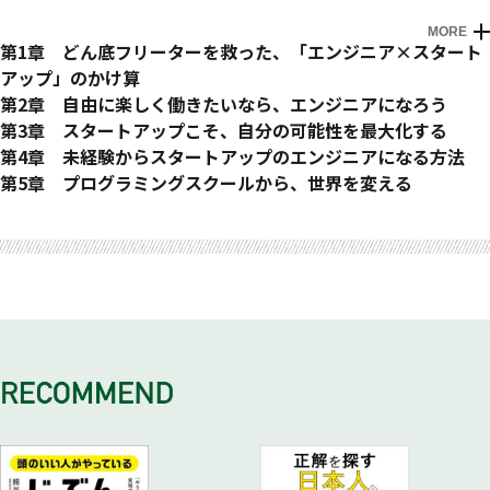
MORE
はじめに
第1章 どん底フリーターを救った、「エンジニア×スタート
アップ」のかけ算
突然のドロップアウト
第2章 自由に楽しく働きたいなら、エンジニアになろう
ブラックだけど、エンジニアの仕事は楽しかった
専門性を身につけて、歯車から抜け出そう
第3章 スタートアップこそ、自分の可能性を最大化する
デスマーチで、段ボールのあたたかさを知る
エンジニアの仕事は文化祭のように楽しい
ワンルームマンションの一室から上場企業が生まれる
第4章 未経験からスタートアップのエンジニアになる方法
プログラミングを武器に、事業を生み出す
Webエンジニアは強く必要とされている
天才でなくても世界を変えられる
Web業界・エンジニアマップ
第5章 プログラミングスクールから、世界を変える
スタートアップとの出合い
エンジニアは、安定して好待遇
スタートアップ企業の見分け方
スタートアップで求められるのは、「カルチャーフィット」
目の前のニーズに応えてきて、今がある
おわりに
楽しいことを追い求めていたら、社長になっていた
完全実力主義だからこそ、得られる自由
スタートアップで、会社と一緒に最速で成長する
エンジニアになるためにクリアすべき技術レベルとは?
ある学生との出会いから始まった夢
なぜ、「エンジニア×スタートアップ」のかけ算なのか？
優秀なエンジニアの条件とは
売上の先に目指すのは、自分達のミッション
Webエンジニアに必須の技術13選
社会志向の会社を目指したい
エンジニアは、キャリアも自由
お客さまや仲間と一緒に作っていく
自分で作るのが、一番学びになる
エンジニアへの恩返し
門戸は誰にでも開かれている
スタートアップの面接では、ストーリーを語ろう
エンジニアの生涯現役を後押しする
入社する前に知っておくべきこと
エンジニアの仲間の輪を広げる