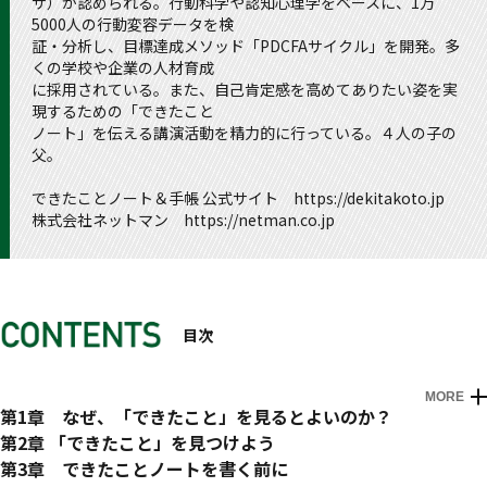
ザ）が認められる。行動科学や認知心理学をベースに、1万
5000人の行動変容データを検
証・分析し、目標達成メソッド「PDCFAサイクル」を開発。多
くの学校や企業の人材育成
に採用されている。また、自己肯定感を高めてありたい姿を実
現するための「できたこと
ノート」を伝える講演活動を精力的に行っている。４人の子の
父。
できたことノート＆手帳 公式サイト https://dekitakoto.jp
株式会社ネットマン https://netman.co.jp
目次
MORE
はじめに
第1章 なぜ、「できたこと」を見るとよいのか？
「できたことノート」の書き方
あなたの「思考のタイプ」はどっち？
第2章 「できたこと」を見つけよう
実際にやってみた人の声
「ないない思考」はあなたのせいではない
「できたこと」の上手な探し方
第3章 できたことノートを書く前に