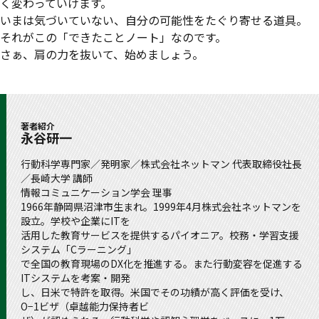
く変わっていけます。
いまは気づいていない、自分の可能性をたぐり寄せる道具。
それがこの「できたことノート」なのです。
さぁ、肩の力を抜いて、始めましょう。
著者紹介
永谷研一
行動科学専門家／発明家／株式会社ネットマン 代表取締役社長
／長崎大学 講師
情報コミュニケーション学会 理事
1966年静岡県沼津市生まれ。1999年4月株式会社ネットマンを
設立。学校や企業にITを
活用した教育サービスを提供するパイオニア。校務・学習支援
システム「Cラーニング」
で全国の教育現場のDX化を推進する。また行動変容を促進する
ITシステムを考案・開発
し、日米で特許を取得。米国でその功績が高く評価を受け、
O−1ビザ（卓越能力保持者ビ