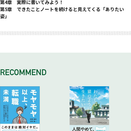
欠けている部分に目がいくのは人間の習性
「気持ちいい！」を見つけるHappy のめがね
できたことを深く考える「内省」
第4章 実際に書いてみよう！
子どものころから鍛えられた「残念な視点」
「スッキリ」のレンズ
自分を磨く3 つの習慣
できたことノートを書くための「4 つの質問」
第5章 できたことノートを続けると見えてくる「ありたい
いつもマイナス面を見るようになっていく
「ワクワク」のレンズ
できたことノートを書くと、こんないいことが！
「できたことノート」の使い方
姿」
「反省」するとあなたの成長は止まる
「ハツラツ」のレンズ
能天気な人と楽観的な人はどこが違うのか
内省文を書いてみよう
まずは3週間、続けてみよう
おわりに
必要なのは、「反省」ではなく「内省」
日常の中の「数」に注目するNumber のめがね
「根拠のない自信」を持つ人ほどうまくいく理由
できたことノートを書いてみよう
「経験から学ぶ力」がまだ十分でない人の
言い訳で、自分はできないと決めつけてしまう
「時間」のレンズ
思考停止に陥る3 つの罠
カフェ好きD さんの1 カ月後のノート
対処法
「忙しい」「自分のせいじゃない」「計画が悪い」
「数値」のレンズ
人は「問われる」から考える
行動が劇的に変わる思考法153
NG パターン1 詳細なし型
本当の気持ちを隠す「フタ」の存在
「習慣化」のレンズ
「できたこと」に対して内省する
クリティカル・シンキングは目的思考を導く
NG パターン2 分析なし型
心のフタを開けるには「自己肯定感」が必要
周りの人をよく観察するPerson のめがね
Column❸ 「イラチャン！」――イライラの中にチャンスがある
目的から新たな行動を見つける問いかけ
NG パターン3 感情なし型
「できたこと」に着目しよう
「感謝」のレンズ
みんなの「できたことノート」を見てみよう
NG パターン4 行動なし型
今日のあなたはこんなにできている
「表情」のレンズ
資格試験に挑戦するM さんの「できたことノート」
「ありたい姿」が自然に見えてくる
「できたこと」と「したこと」は違う
「行動」のレンズ
フリーランスK さんの「できたことノート」
自分の価値観がわかるようになる
同じことでも、状況により「できたこと」になる
あえて見つめる必要はあるの？
60 代の主婦S さんの「できたことノート」
やるべきことは、「自分らしさ」の発揮
できたことメモのやり方
あります！
Column ❹ 一流アスリートもしている「内省」
「自分スタイル」って何？
毎日の気持ちのマークで感情を観察するクセをつける
Column❷ 「幽体離脱」のように
「できたことノート」で、自分の使命がわかる
マイナスの感情にとらわれたときには マイナスの感情と向き
事実と感情を分ける
いまの自分の中に答えがある
合う価値
自分の「認知のクセ」を把握する 自己肯定感が下がったとき
の3つの特徴