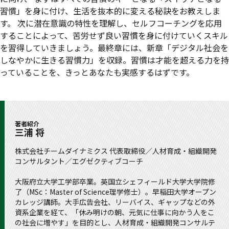
習慣」を身に付け、生活を抜本的に変える秘訣をお教えしま
す。 次に潜在意識の特性を理解し、セルフコーチングを応用
することによって、苦労せず良い習慣を身に付けていくスキル
を習得していきましょう。最終章には、新章「デジタル社会を
しなやかに生きる習慣力」を収録。習慣は才能を超える力を持
っていることを、きっとあなたも実感するはずです。
著者紹介
三浦 将
株式会社チームダイナミクス 代表取締役／人材育成・組織開発
コンサルタント／エグゼクティブコーチ
大阪府立大学工学部卒業。英国立シェフィールド大学大学院修
了（MSc：Master of Science理学修士）。早稲田大学オープン
カレッジ講師。大手広告会社、リーバイス、ギャップなどの外
資系企業を経て、「休み明けの朝、元気に仕事に向かう人をこ
の社会に増やす」を目的とし、人材育成・組織開発コンサルテ