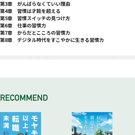
02 習慣化にも段階がある
01 人は潜在意識に支配されている
第3章 がんばらなくていい理由
03 不必要な習慣をやめる
02 そもそも潜在意識とは
01 習慣化の賢い始め方とは
第4章 習慣は才能を超える
コラム1 アイデアは潜在意識から生まれる
02 三日坊主の人にある特徴
01 成功と習慣の関係とは
第5章 習慣スイッチの見つけ方
03 潜在意識の書き換え方
03 習慣化の初期段階で、最も重要なこととは
02 習慣化の3つの効果とは
01 あなたが本当にしたいことは何か
第6章 仕事の習慣力
04 潜在意識による自動操作モード
04 成功する条件とは
コラム3 何歳からでも脳力は伸びる
02 本当の目的を確認するためのステップ
01 情報収集の習慣力
第7章 からだとこころの習慣力
コラム2 ネイマールは、脳をほとんど使わない
03 最高の目標のつくり方とは
02 読書の習慣力
01 運動で脳力がアップする
第8章 デジタル時代をすこやかに生きる習慣力
04 自分に合ったやり方の見つけ方とは ―三日坊主から脱却
03 意思決定の習慣力
02 最高の生活改善、早起きの習慣
01 スマホ時代の習慣力
おわりに
参考文献
する方法①
04 自分を大切にする習慣とは
03 姿勢と心の関係
コラム6 アウフヘーベンの視点
05 快の感情の結びつけ方とは ―三日坊主から脱却する方法
コラム4 大谷翔平の習慣力
04 心を安定させる習慣
02 SNSの習慣力
②
05 脳力が上がる習慣とは
コラム5 科学が証明した怒りの効果的な鎮め方
03 「マイルール」を設定しよう
06 行動しやすいパターンの見つけ方とは ―三日坊主から脱
06 普段やらないことをやってみる習慣
05 積極的なとらえ方をする習慣
コラム7 コーチングで視野を広げる
却する方法③
06 目に見えるものの見方を変える習慣
04 デジタルと睡眠
07 なぜ仲間を見つけることが重要なのか ―三日坊主から脱
07 自分を傍観してみる習慣
05 リモートワークの習慣力
却する方法④
06 インスタントの誘惑に負けない