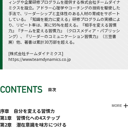
ィングや企業研修プログラムを提供する株式会社チームダイナ
ミクスを設立。アドラー心理学やコーチングの技術を駆使した
手法で、リーダーシップと主体性のある人材の育成をサポート
している。「知識を能力に変える」研修プログラムの実績によ
り、リピート率は、実に95%を超える。『相手を変える習慣
力』『チームを変える習慣力』（クロスメディア・パブリッシ
ング）、『リーダーのコミュニケーション習慣力』（三笠書
房）他、著書は累計30万部を超える。
[株式会社チームダイナミクス]
https://www.teamdynamics.co.jp
目次
MORE
はじめに
序章 自分を変える習慣力
01 よい習慣を1つ始めるだけで、悪い習慣すべてが変わる
第1章 習慣化への4ステップ
02 スイッチとなる習慣を見つける
01 無意識にやっているレベルを目指す
第2章 潜在意識を味方につける