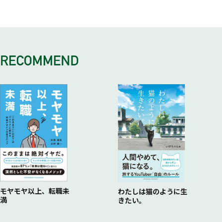
「自由な働き方」に実は自由がない理由／ソーシャルサポート
大罪3 業界や職種で選ぶ
どう感じるだろう？／自己を拡張すれば一段上の判断力が身に
した仕事、「防御型」に適した仕事
ジョブクラフティングで「やりがい」をリノベートせよ／ジョ
がない職場の悪影響は喫煙と同じ／職場の「8大悪」ワース
専門家の予想精度はチンパンジーのダーツ投げと同じ／「10
つく／〔技法2〕プレモータム─「事前の検死」で未来の予測
徳目4 明確
ブクラフティングを進める7つの手順／アクション・プランの
ト・ランキング
年後の仕事はこうなる！」はどこまで本当か?／私たちは自分
精度が30%高まる
賃金が不公平な企業に勤めると早死にする／「上からの指示が
成果が出たかどうかをチェックする21問／ジョブクラフティ
幸福な仕事を探すための3つの意思決定ツール
の変化すら正しく予想できない
視点操作系プロトコル
一貫しない」が社員の体調を破壊する
ングの2大弱点に注意せよ
リストを絞り込む／〔レベル1〕プロコン分析／〔レベル2〕
大罪4 仕事の楽さで選ぶ
〔技法3〕イリイスト転職ノート─カエサルをマネれば意思決
徳目5 多様
マトリックス分析／〔レベル3〕ヒエラルキー分析
楽な仕事は死亡率を2倍に高める／適度なストレスは仕事の満
定の精度が上がる／適職の発見率を激しく高める「イリイスト
宝くじで１億円を当てても1年で慣れる／工程の川上から川下
足度を高める／幸福感を鍛えるには良いストレスが欠かせない
転職ノート」の書き方／〔技法4〕友人に頼る―友人に聞けば
まで関わることができるか？
大罪5 性格テストで選ぶ
自分の寿命までわかる／現代では「強いつながり」こそが最高
徳目6 仲間
エニアグラムの本質はタロット占いと同じ／30年にわたって批
の求職ツール／フィードバックの効果を高める3つのポイント
職場に最高の友人がいれば仕事のモチベーションは700%上が
判を浴び続けてきたMBTI／RIASECの予測力はほぼゼロ
／一番だましやすい人間は、すなわち自分自身である
る／「自分に似た人がどれぐらいいるか？」をチェックせよ
大罪6 直感で選ぶ
徳目7 貢献
直感が正しく働くために必要な3つの条件とは？／直感で考え
「もっとも満足度の高い仕事」のトップ5とは？／「ヘルパー
る人の人生は「自己正当化」に終わる
ズハイ」を目指せる仕事を選べ！
大罪７ 適性に合った仕事を求める
7
つの徳目で未来の可能性をポジティブに広げる
インターンシップも前職の経験も適性判断には役立たない／自
イニシャルリストを拡大する
分の「強み」を生かせる仕事を選んでも仕方ない理由／人生を
モヤモヤ以上、転職未
わたしは猫のように生
本当に豊かにしてくれる仕事はどこにある？
満
きたい。