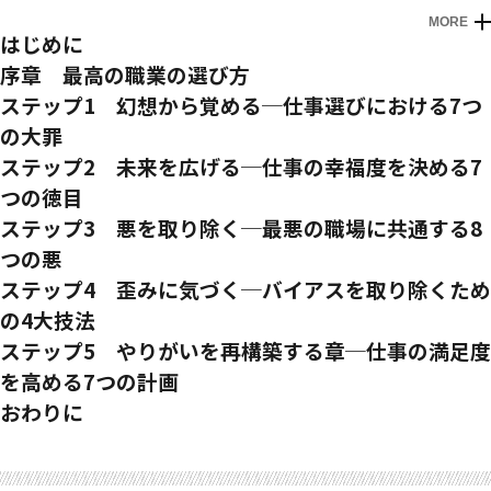
MORE
はじめに
序章 最高の職業の選び方
なぜ私たちはキャリア選びに失敗するのか
ステップ1 幻想から覚める─仕事選びにおける7つ
キャリアの後悔は人生の後悔／就職・転職の失敗の7割が「視
の大罪
野狭窄」／視野狭窄はどんな優秀な人間にも起きる／人間の脳
仕事選びで陥りがちな「幻想」
ステップ2 未来を広げる─仕事の幸福度を決める7
は職業選択に向いていない／正しい職業選択のための5ステッ
スティーブ・ジョブズは本当に「好きを仕事に」していたか？
つの徳目
プ「AWAKE」
／仕事選びにおける7つの大罪
すべては視野を広げることから始まる
ステップ3 悪を取り除く─最悪の職場に共通する8
大罪
1
好きを仕事にする
ライト兄弟も「視野狭窄」の罠にハマった／仕事の幸福度を決
つの悪
好きを仕事にしても幸福度は上がらない／好きを仕事にすると
める「7つの徳目」
幸福な仕事選びを妨げる要素とは？
ステップ4 歪みに気づく─バイアスを取り除くため
スキルも伸びない／仕事への情熱は自分が注いだリソースの量
徳目1 自由
ネガティブはポジティブより600%強い／「悪」に満ちた職場
の4大技法
に比例する／真の天職は「なんとなくやってたら楽しくなって
不自由な職場はタバコよりも体に悪い／「幸福になれる自由」
は受動喫煙よりも体に悪い
きた」から見つかる
バイアスとは人間の脳に巣食う「バグ」
ステップ5 やりがいを再構築する章─仕事の満足度
の種類は男女で異なる？
特徴1 時間の乱れ
大罪
意思決定の質を600%も高める〝プロトコル〟とは？／どんな
2
給料の多さで選ぶ
を高める7つの計画
徳目2 達成
週3のシフトワークで体内時計が破壊される／通勤時間が長い
お金で幸せはどこまで買えるか？／お金を稼ぐより6000%も
天才でも2割は間違えるクイズとは？／「愚かなるは他人ばか
一流アスリートほど大事にするたった一つの習慣とは？／錯覚
仕事の満足度を判断する方法
おわりに
と太って離婚しやすくなる／週41時間以上の労働で脳卒中の
手軽に幸せになれることとは？／年収400〜500万からの幸福
り」問題
の「達成感」でも人間のモベーションはブーストする
「職場に大きな不満はないけれど……」問題／「いまの職場に
リスクが上がる／休日仕事のストレスは本人でも気づけない
度アップは費用対効果が悪い／給料アップの効果は1年しか続
時間操作系プロトコル
徳目3 焦点
いていいのか？」を判断するには？
特徴2 職務の乱れ
かない
〔技法1〕10／10／10テスト─この選択をしたら10年後には
適職探しに役立つ数少ない性格テストとは？／「攻撃型」に適
仕事を最高に変える行動計画