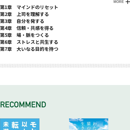
MORE
はじめに
第1章 マインドのリセット
１ 上司とは何か？
第2章 上司を理解する
「資源」という名の手持ちカード／いかに自分の外にあるカー
１ 上司も人の子である
第3章 自分を発する
ドを引き出すか／
「べき・はず」論でとらえない／部下が大人の目線で上司をと
１ はたらきかけは自分から
第4章 信頼・共感を得る
上司は仕事をなすための「資源」である／その「人間」ではな
らえなおす
ニワトリかタマゴかのにらみ合い／自分からの声がけはゼロを
１ 能力への信頼と人間への信頼
第5章 場・脈をつくる
く、「役職」に仕えるという発想
２ 「聞き上手」は三つの力 ～ 「観察力」「読解力」「設問
イチにする
職業人が内面に持つ３層＋１軸／「できる」と「成果を出す」
１ 上司との二者関係を「場」に開く
第6章 ストレスと共生する
２ 「マネジメント」ということ
力」
２ 「ビジビリティ」を高める
は別物／
「線」の関係性を「面」に開く／「場の空気」をつくって上司
１ ストレスとは戦わず、共生しよう
第7章 大いなる目的を持つ
陶芸家はマネジメントの達人／漫然と働けば、成長機会を逸す
上司の中にヒントを聞く／観察力を磨いて上司に「チューニン
自分を「見える状態」にすることで身を助ける／部下の動きが
価値観はみずからの仕事に色付けする／上司は部下のどのレベ
からＹＥＳを引き出す／
ストレスをなくすことは不可能／グラス半分の水をどうみるか
１ 夢が引っ張ってくれる力を利用する
おわりに
る／
グ」する／
見えることは上司も気持ちいい／
ルまで信頼を置いているか／
上司を孤立させない配慮
／
目的に向かうイメージは力を生む／「プル」の力で困難も楽し
マネジメントは習慣・知恵・心構えである
読解力は上司のあいまいな点と点をつなぐこと／設問力で上司
いい意味で目立つ
「頭の切れる」部下の勘違い
２ 上司に育ててもらう、上司から育つ「場」を与えてもらう
大目的の下では「負けるが勝ち」でいい
みに変える／
３ 「マネジメント」すべきもの
と本質を共有する
３ 「勉強になりました」という一言
２ 脱「親分／子分」の関係
「場数」を踏むことは最良の学習機会／良い仕事の報酬とは
２ 心にフィルターをかけよう
イメージを持つ者と持たざる者の差
キャリアの広い定義／広く効いてくる「上司マネジメント」
３ 上司の「ＮＯ」を再考してみる
それは「反省」ですか？ 「言い訳」ですか？／すべての仕事
上司・部下の関係タイプ分け／親分・子分関係の問題／どんな
３ 飲ミュニケーションの功罪
あいつの話は正論だが聞き入れたくないという心情／上司の発
２ 「守・破・離」～上司を乗り越えよう
４ 上司はくじ引きである？
上司はあなたの強さを試している／否定上司をひとつの「プロ
は成長機会である
上司に付いても再現性のあるスキルを
酒の場は有効な選択肢の一つだが……／他の親睦「場」を持つ
言・命令を三つに濾過する
育ててくれた恩返しは破り・離れること
上司がもれなく付いてくるとは有難い／偶然を必然に変えるの
セス」とみる
４ 閉じた質問と開いた質問
３ 「Big Picture」を共有する
４ 社内人脈はセーフティーネット
３ 上司は特上の「顧客」である
３ 「出世」の真の意味
がマネジメント／
４ 色メガネではなく虫メガネを
開いて・選択肢を考えて・閉じる／四つのまずい質問パターン
上司と部下の口論は親子げんかにも似て／二点より三点が安定
直属上司以外にセカンド・オピニオンを求める
自分の生み出した仕事に値段が付きますか／ストレスを肥やし
イエスマンという才能は再現性に乏しい／組織の下僕か、自由
中長期では上司と部下は呼び寄せ合っている
好奇心を意図的に奮い起こすのもプロの行動／穏やかにくつろ
５ 柔らかな自己主張をするために
する／同じものを「見晴らす」
に転換する
な仕事人か
５ 「フォロワーシップ」という考え方
いだ上司の表情を見たことがあるか
突然の上司の残業依頼に対して／その出来事ではなく、信念が
４ 返事とお礼は最優先
４ 仕事意識をラテン化しよう
４ 「志力」格差の時代
フォロワーシップの五つのタイプ／志の高いゴマすり・志の低
５ 出張のお供時間を活用しよう
感情を引き起こす／
平素の挨拶に込められた未知のパワー／上司のテンポ・部下の
楽天主義は身を救う／仕事をポジティブに拡大解釈する／ 仕
多方面に進む世の中の二極化／五年後には悲喜こもごもの差が