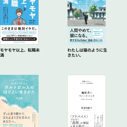
いゴマすり
職業人の一先輩・一後輩として
自分の「べき」論をどうコントロールするか
テンポ／スマートな上司の褒め方
事は「ゲーム」だ／
／
６ 否定は易し、肯定は難し
６ 「受容の器」を大きくする
６ 上司を動かす鍵は「準備」に宿る
５ 雑用を「チャンス」ととらえる
仕事は「アート」だ／ 仕事は「学び」だ
志力とは「なりたいイメージ」を持つこと／志力が自分の固い
目の前の凡庸な上司をどうとらえるか
異質・違和というストレスを乗り越える／おおらかに、ただお
複数材料主義のすすめ／エッセンスの凝縮力――「１分力・１枚
仕事の二面 ―― 「労役」と「チャンス」と／小さな役はない。小
５ ギーギー音を立てる車輪には油を注してもらえる
地盤になる／
７ WIN/LOSEではなく、HAPPY/HAPPYの関係を
おらかに
力・１行力」／置きメッセージの効用／
さな役者がいるだけだ
ストレスは口に出そう
スローライフにも確固たる志力がいる／選択肢が多すぎて戸惑
一方が得すれば他方が損をする／不完全な人間同士の相互補完
第三者からの支援を利用する
６ 人材と人財
６ 先延ばしグセを改める
う時代／
関係
７ 10％の「サプライズ返し」
ダイヤモンドに二つの顔―― 「宝石」か「研磨材」か／代替がき
いやな仕事は時間経過とともに自己増殖する
「志力」を起こすための四つのヒント
８ 上司と部下は「タテ」の関係か？
常に自分なりの提案を付加する習慣
かないゆえに「財」価値がある
７ 「去る」という最終手段
顧客の前ではみな「ヨコ」関係／部下が上司をリードするとい
７ 「部長、問題の本質を考えましょう！」
ガマンは人生がもったいない／「去る」は「逃げる」と違う／
モヤモヤ以上、転職未
わたしは猫のように生
満
きたい。
う「前後関係」／
ますます重くなる数値目標のプレッシャー／上司とて本質を見
「去る」という選択肢が持つリスク
「円」の関係イメージを持つ
失うときがある
９ 上司は夢をかなえるための「テコ」である
すべてを自分でやる必要はない／上司が持つ三つの引き出し