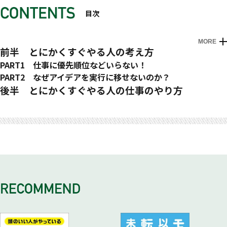
目次
MORE
すぐやる人になる15のルール
はじめに
前半 とにかくすぐやる人の考え方
アイデアを実行する15のルール
PART1 仕事に優先順位などいらない！
１．目の前の仕事から片付けていく
PART2 なぜアイデアを実行に移せないのか？
すぐやる人は、仕事ができる人と思われる
１．アイデアだけで終わる人とアイデアを実行できる人
後半 とにかくすぐやる人の仕事のやり方
すぐやる人は、多少のミスも許される
「アイデアマン」って誉め言葉！？
１．メールはすぐ返信する
おわりに
すぐやることで、問題点が早く見つかる
できない理由を探さない
２．朝、今日やるべきことをポストイットに書く
すぐやることで、時間と気持ちに余裕ができる
待っていてもチャンスはやってこない
３．午前中に作業は終わらす
すぐやることで、相手が喜ぶ
甘い考えが世界を変える！？
４．仕事を見直す
２．” 完璧な仕事” とは？
２．アイデアと実行の間にある障壁
５．時間管理をする
完璧な仕事を求めたらきりがない
その１ 時間とお金がないから実行できない？
６．手帳を使いこなそう！
自分で段階をつくり、完璧に近づけていく
その２ 人脈（コネ）があればアイデアが実行に移せるのに！
７．やることに期限をつけよう！
100％ベストな選択なんてない。その場その場で最善の選択
その３ アイデアが未熟、または壮大すぎる
８．上手に断る
を！
その４ 実行するタイミングではない
９．上手に頼む
完璧主義より行動主義
その５ 失敗するのが怖い！
10．上手に謝る
３．とことんポジティブに考える
その６ 組織の中で実行する立場にいない
11．整理上手になる