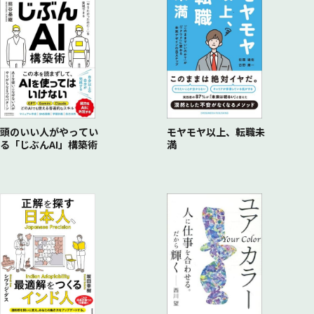
とことんポジティブに考える
12．計画を立ててみよう！
失敗のない人はつまらない
13．集中力を高める
” 思案” より” 直感” の方が成功確率が高い
14．自分のコストを計算する
わざとプレッシャーをかける
15．企画書は短時間で仕上げる
仕事に勢いをつける
16．上司・同僚・後輩を味方につける
雑用と思っているのは自分だけ
17．社外ネットワークを構築する
18．情報収集をする
19．外に出てみよう！
頭のいい人がやってい
モヤモヤ以上、転職未
る「じぶんAI」構築術
満
20．お金を貯める
21．原価意識を持つ
22．自分に投資する
23．たくさん本を読む
24．やりたいことをノートに書き出してみよう！
25．やるべきことを文章化する
26．アイデアを磨く
27．アイデアを組み合わせる
28．真似する
29．図解を用いる