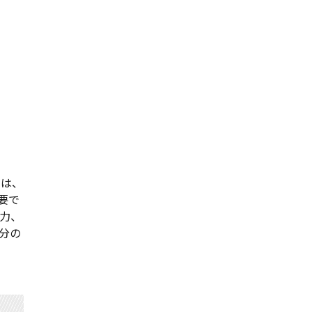
には、
要で
力、
分の