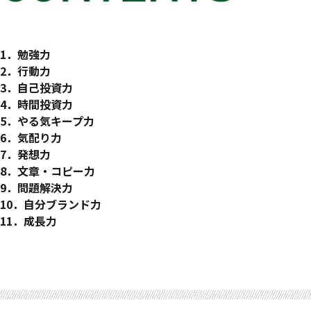
はじめに
1．勉強力
「在りたい」自分に成長する
時間と経験を安価に買う
2．行動力
ポータブルスキルとは？
読書を習慣化する
自分の本当の目標を明確にする
3．自己投資力
速く、深く、読書する
目標達成力を高める
最低限のビジネススキル
4．時間投資力
本で学んだ知恵を仕事に活かす
やる気のメカニズム
時間を使いこなすとは？
5．やる気キープ力
同僚、上司が知らない知識を得る
あなたは、自立系？ 依存系？
センスを磨く時間をつくる
やる気の特効薬
6．気配り力
知識の価値とは何なのか？
やる気 ＝ 集中力
結局は、人と人との関係
7．発想力
自分の得意なことに集中する
気配りの仕方
発想・アイデアで差別化する
8．文章・コピー力
人の振り見て我が振り直す
アイデアを生み出す技術
伝える力を高める
9．問題解決力
発想し、活用するためのスタンス
証拠を示せば、説得力が激増
理想と現実のギャップを埋める
10．自分ブランド力
疑問を投げかけ、興味をひく
問題の原因をじっくり見極める
ブランドとは信頼性
11．成長力
自分のレベルはどれくらい？
何を伝えるかを考える
スキルを高める努力の方向性
おわりに
人間性がブランドをつくる
成功と失敗から学ぶ