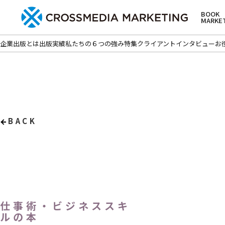
BOOK
MARKE
企業出版とは
出版実績
私たちの６つの強み
特集
クライアントインタビュー
お
BACK
仕事術・ビジネススキ
ルの本