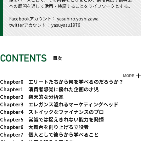
への展開を通して活用・検証することをライフワークとする。
Facebookアカウント： yasuhiro.yoshizawa
twitterアカウント： yasuyasu1976
目次
MORE
はじめに
Chapter0 エリートたちから何を学べるのだろうか？
未来の働き方へのシフト
Chapter1 消費者感覚に優れた企画の才児
本書の３つのスタンス
堀江泰夫（Yahoo!ジャパン出身） 堀江さんの仕事風景
Chapter2 楽天的な分析家
１：各人の習慣的行動をベースとした分析
一般消費力
辻靖（Ａ・Ｔ・カーニー出身） 辻さんの仕事風景
Chapter3 エレガンス溢れるマーケティングヘッド
２：成果への貢献にフォーカス
追体験的説明能力
考え過ぎ力
中田華寿子（スターバックスコーヒージャパン出身） 中田さ
Chapter4 ストイックなファイナンスのプロ
３：「善きチーム・善き働き方」として参考になる点を抽出
儲け感覚
突っ込まれ力
んの仕事風景
堅田航平（モルガン・スタンレー証券出身） 堅田さんの仕事
Chapter5 常識では捉えきれない能力を発揮
本書のターゲット層と活かし方
几帳面力
問題提起力
イメージコントロール力
風景
升野恵也（マッキンゼー・アンド・カンパニー出身） 升野さ
Chapter6 大舞台を創り上げる立役者
ターゲット１：20代〜４０代の腕に自信あるビジネスマン
自習力
資料作成能力
個人観察力
コンディショニング力
んの仕事風景
岩瀬大輔（ボストンコンサルティンググループ出身） 岩瀬さ
Chapter7 個人として彼らから学べること