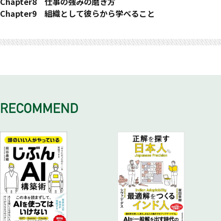
ターゲット２：最高のチームを組もうと考えている経営者
適当力
ニコニコ力
インナーコミュニケーション力
シミュレーション力
脱常識力
んの仕事風景
１：最初の会社で徹底的に仕事をしてエッジーな強みを磨いて
Chapter8 仕事の強みの磨き方
同調力
オーナーシップ力
厳密力
根拠なき自信力
ストーリー力
いる
「これからのエリート」～未来のキャリアを考える前提とは
Chapter9 組織として彼らから学べること
仮説検証力
直言力
アジェンダ力
徹底力
２：不完全な自分を良しとし、他人にドンドン絡み、頼り、恊
全体像
１ ： 強みの幅の大きさと直観で採用する
おわりに
エレガンス力
不完全力
知的推進力
文脈力
働する
ステップ１ 目の前の仕事に集中する
２ ： スタート時の人材に妥協しない・遠慮しない
刊行に寄せて 吉沢康弘の仕事の強みとは？ ライフネット生
リスペクト力
人間観察力
即時力
３：限界までハードワークし、自分の限界と限界への対処方法
ポイント１ ： キャリアチェンジを目的とした勉強は行わない
３ ： 強みの組み合わせは頭でっかちにならず試行錯誤の実験
命保険常務取締役 中田華寿子
包含力
誘い力
を知っている
ポイント２ ： 「プライベート」を長期的テーマと位置付けて
を繰り返す
無制限力
４：プライベートなパートナーや家族・友人にしっかりエネル
粘り強く取り組む
４ ： 組織ぐるみでインタラクションを促進する
ギーを注いでいる
ポイント３ ： 「締め切り効果」を利用して１２０％の能力発
５ ： 父性と母性だけは意識して確保する
５ ： 自分自身のドライブポイントをよく理解し活かしている
揮を強制する
ステップ２ 変化の機会に従う
ポイント４ ： 世界旅行と読書によって自分の役割を馬鹿正直
に探求し続ける
ポイント５ ： 前例でなく仮説で決断することを習慣化する
ポイント６ ： 家族やパートナーへ変化に備えた地ならしを行
ない続ける