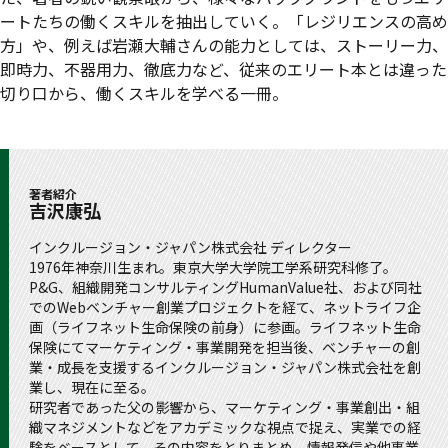
ートたちの働くスキルを抽出していく。「レジリエンスの高め
方」や、例えば岩瀬大輔さんの能力としては、ストーリー力、
即時力、不器用力、徹底力など、従来のエリート本とは違った
切り口から、働くスキルを学べる一冊。
著者紹介
吉沢康弘
インクルージョン・ジャパン株式会社 ディレクター
1976年神奈川生まれ。東京大学大学院工学系研究科修了。
P&G、組織開発コンサルティングHumanValue社、および同社
でのWebベンチャー創業プロジェクトを経て、ネットライフ企
画（ライフネット生命保険の前身）に参画。ライフネット生命
保険にてマーケティング・事業開発を担当後、ベンチャーの創
業・成長を支援するインクルージョン・ジャパン株式会社を創
業し、現在に至る。
研究者であった父の影響から、マーケティング・事業創出・組
織マネジメントなどをアカデミックな視点で捉え、実業での経
験をベースとして、その内容をとりまとめ、情報発信や他事業