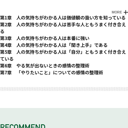
MORE
はじめに
第1章 人の気持ちがわかる人は価値観の扱い方を知っている
あなたが大切にしている価値観は何ですか？
第2章 人の気持ちがわかる人は苦手な人ともうまく付き合え
視点をズラすとムリなく共感できる
る
共感は苦手意識を薄めてくれる
良い点を探そうという視点が、あなたのストレスを減らす
第3章 人の気持ちがわかる人は本番に強い
Exercise1 苦手なほど効く「共感力」
Exercise2 苦手な人の中にある、良い点を見つける
人前で失敗する原因は自分に意識が向きすぎること
第4章 人の気持ちがわかる人は「聞き上手」である
反対から見てみるトレーニング
自然と相手に意識が向かうようになる３つの習慣
人の気持ちがわかる人はいかに情報を集めるか
第5章 人の気持ちがわかる人は「自分」ともうまく付き合え
Exercise3 反対から見てみる（言い換える）力を鍛える
「相手の立場に立つ」ための想像力の磨き方
Exercise5 相手の関心事に関心を持つ
ている
どんな場面でも緊張しない自分を手に入れる
相手の心を開くための鍵
自分の良いところを見つけるのが上手
「もうイヤだ」と思ったときの感情の整理術
第6章 やる気が出ないときの感情の整理術
Exercise4 本番でリラックスできる２つのコツ
Exercise6 笑顔の量を増やす
Exercise9 “心理学の法則”を使ってみよう
“将来の自分”から現在を見てみるという視点
トップスピードで走り続けるのは可能なのか？
第7章 「やりたいこと」についての感情の整理術
五感を使って相手の状態を想像する
物事の良い側面を見るくせがついている
Exercise12 将来の自分からのアドバイス
Exercise14 やる気が出ないことを受け入る
やりたいことがあるけれど……
おわりに
Exercise7 ペーシングに慣れる
Exercise10 物事の良い面を見られる人になる
“全体”から見る視点を使えば一瞬で気がラクになる
心のスイッチが入るのはどんな状況か？
Exercise17 実現するための、はじめの一歩
一瞬で変化を実感できる聞き方のコツ
未来に視点を向けるのがうまい
Exercise13 “全体”から見る視点を鍛える
Exercise15 やる気を１点だけ上げる
選択肢の中からどれを選んだらいいのか迷う
Exercise8 「３つの単語とあいづち」を実践する
Exercise11 目的思考をクセづける
Exercise16 気力がわいてくる10のエクササイズ
Exercise18 自分の本心を知る
そもそも、やりたいことがわからない
Exercise19 過去の自分からヒントをもらう