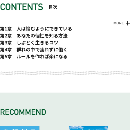
目次
MORE
はじめに
第1章 人は悩むようにできている
1 疲れはてる人間の謎
第2章 あなたの個性を知る方法
2 人間の脳は６０００年前より劣化した
1 遺伝子はあなたの個性も決める
第3章 しぶとく生きるコツ
3 遺伝子を理解すれば生きやすくなる
2 遺伝子診断はどこまでわかる？
1 どこまで頑張ればいい？
第4章 群れの中で疲れずに働く
4 人が好きになる「愛情遺伝子」
3 人にいつも言われることが自分の個性
2 仕事はご飯を食べるため
1 群れでストレスを感じるのは当然
第5章 ルールを作れば楽になる
5 遺伝子でストレス耐性も決まる
4 周囲の期待は無視しよう
3 超人にはなれない
2 それでも人間関係で困ったら
1 人を発展させる「好奇心と向上心」
おわりに
6 「暴力性遺伝子」で人は傷つけ合う
5 アフリカで自分の何をアピールするか
4 プロにはなれる
3 嫌われないくらいがちょうどいい
2 人間を人間たらしめる「欲と恐れ」
7 インターネットの世界は原始時代
6 「優秀さ」を測るモノサシは一つではない
5 働きに見合った対価はもらおう
4 男女平等混合のチームは人類史上初
3 脳をすっとばせるルールの力
8 人をしゃべらせる「ＦＯＸP２」
7 長所・短所に良し悪しはない
6 逆境とどう向き合うか
5 役割を押しつけられると辛くなる
4 格言は先人が洗練させてきたルール
9 ネアンデルタール人は歌って話した？
8 与えられたものをどう使うか
7 辛い時はその先を見据える
6 ありのままに働ける場を探す
5 戦いを避けるための「おもてなし」
10 悲しみの涙は人間だけのもの
9 例外的に頭がいい「アシュケナージ」
8 30数億年と「くじけない遺伝子」
7 生物学から見たマネジメント
6 「激ウマ！」と感動しておく
11 脳の３分の１は目につながっている
9 やる理由はある。やらない理由はない
8 上司の仕事は部下を定時で帰すこと
7 「許す」は結構難しい
12 日本人は眠りがちな民族
10 頑張る勇気は、周囲からもらえる
9 売上目標が社員を潰す
8 感じるままに生きるために
13 日本人は酒に弱い
10 ダイバーシティは当たり前の話
14 「空気が読めない人」を理解する
11 リーダーを決めるのは偶然