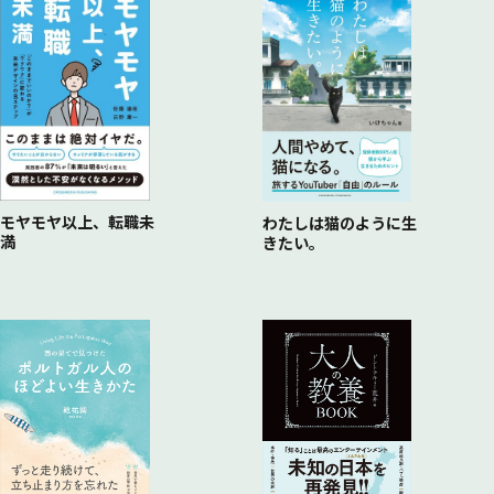
15 遺伝子操作で完璧人間になれる？
12 リーダーの個性が組織の個性になる
16 チンパンジーも浮気する
13 教育で遺伝子にスイッチが入る
17 技術をどう使うかはその人次第
モヤモヤ以上、転職未
わたしは猫のように生
満
きたい。