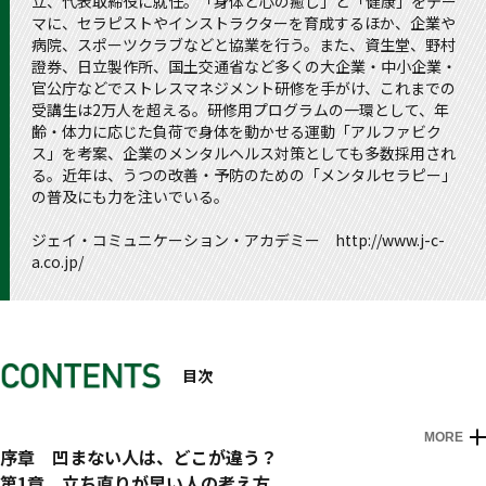
立、代表取締役に就任。「身体と心の癒し」と「健康」をテー
マに、セラピストやインストラクターを育成するほか、企業や
病院、スポーツクラブなどと協業を行う。また、資生堂、野村
證券、日立製作所、国土交通省など多くの大企業・中小企業・
官公庁などでストレスマネジメント研修を手がけ、これまでの
受講生は2万人を超える。研修用プログラムの一環として、年
齢・体力に応じた負荷で身体を動かせる運動「アルファビク
ス」を考案、企業のメンタルヘルス対策としても多数採用され
る。近年は、うつの改善・予防のための「メンタルセラピー」
の普及にも力を注いでいる。
ジェイ・コミュニケーション・アカデミー http://www.j-c-
a.co.jp/
目次
MORE
はじめに
序章 凹まない人は、どこが違う？
・凹みやすい人は「ものの捉え方」に特徴がある
第1章 立ち直りが早い人の考え方