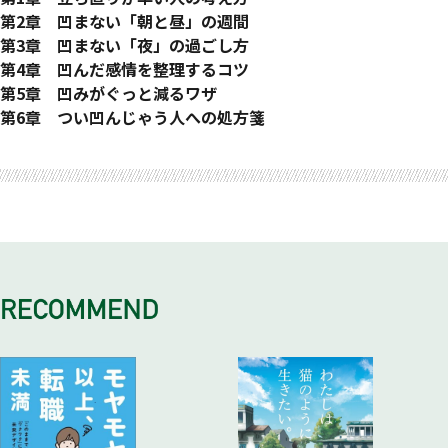
・脱するための“ワザ”を身につけることが大切
１）人生とは「自分が主演の映画」だと考えてみる
第2章 凹まない「朝と昼」の週間
２）とりあえず「いちばん好きなこと」をやってみる
８）目が覚めたら、まず外に出てみる
第3章 凹まない「夜」の過ごし方
３）１日３分「いいことだけ」を考える時間をつくる
９）朝、「木」を触ってみよう
１５）ぬるめのお湯にゆっくりつかる
第4章 凹んだ感情を整理するコツ
４）月に１回、自分の「好きなところ」を挙げてみる
１０）凹まない朝の運動
１６）凹んだ夜はクラシックを聴く
２３）「凹んだ理由」を書くと気持ちの整理がつく
第5章 凹みがぐっと減るワザ
５）「これからどうしたいか」に集中する
１１）「朝にバナナ」の習慣が滅入る気持ちを遠ざける
１７）寝る前１時間は「パソコンやスマートフォン」から離れ
２４）結局、「自分がいちばん大事」が正解
２７）凹みがぐっと減るワザ① 無理やりにでも「笑う」
第6章 つい凹んじゃう人への処方箋
６）結局のところ、他人は変えられない
１２）昼ごはんは「軽め」にする
る
２５）自分は自分、他人は他人と割り切って考える
２８）凹みがぐっと減るワザ② 「大声」を出す
３１）ほとんどの人にとっては、「５月病」は一過性のもの
参考文献
読者特典 心を整える「アルファ波音楽」無料ダウンロード
７）他人の目が気にならなくなる３つの考え方
１３）眠くなったら「プチ瞑想」をする
１８）寝る前に温かい飲み物を飲む
２６）「無理だ」「できない」「難しい」は思考を止める
２９）凹みがぐっと減るワザ③ 散歩でもいいので「運動」す
３２）子育てでは「完璧なママ」でなくてもいい
１４）疲れたら「手の爪の生え際」を刺激する
１９）夜中に目がさえたら「起きてしまう」のも一つの方法
る
３３）サラリーマンのためのストレスコントロールのコツ
２０）「長い腹式呼吸」は眠りにも効果的
３０）凹みがぐっと減るワザ④ 手軽な「凹み対策」訓練
３４）主婦は「孤立」をどうかわすかが大事
２１）眠れないときは足の親指を揉む
２２）なかなか寝つけないときのイメージ入眠法