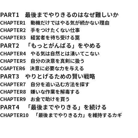
序 アイヴァン・マイズナーは博士（世界最大級の異業種交流組
はじめに
読み始める前に
本書の使い方
PART1 最後までやりきるのはなぜ難しいか
CHAPTER1 動機だけではやる気が続かない理由
成功の決め手は「最後までやり切る力」
CHAPTER2 手をつけたくない仕事
なぜやりとげられないのか
やる気の湧かない仕事＝スライム
CHAPTER3 経営者を待ち受ける罠
最後までやりきることができないのは、あなたのせいではない
スライムは人によって違う
自由は諸刃の剣
PART2 「もっとがんばる」をやめる
やる気の働きに関する思い込み
スライムを無視するのも大変な仕事
なくなってから気づくもの
CHAPTER4 やる気は自然とは湧いてこない
異常値に惑わされてはいけない
雇われの身に降りかかるスライム
雇われのプレッシャーがなくなったとき
やりとげるための方策
CHAPTER5 自分の決意を真剣に扱う
やる気の働きに関する真実
何ができないのかは、いざというときまでわからない
インスピレーションでやる気が起きる？
決意を生み出すには
CGAPTER6 決意に必要な力を与える
現実にようこそ
想定外のこと
決意を立ち往生させてはいけない
誓いの数を減らせば、守れる可能性が高まる
必要だと感じるようにする
PART3 やりとげるための賢い戦略
望みはないのか
何が変わったのか
インスピレーションより、「最後までやりきる力」
曖昧さをなくす
一般人がやる気を出すには
CHAPTER7 自分を追い込む方法を探す
クーパーが独立したときの苦労
意識を変える準備ができたら
決意は自動的に働かない
強力な動機がなくては動き出せない
意志の力を節約するスイッチを押す
CHAPTER8 嫌いな作業を解毒する
裁量が広がると「最後までやりきる」のが困難になる
本気度を確認する
目覚まし時計から学べること
マーケティングの手法に学ぶ
世界に宣言する
サケルザウルスを起こさない
CHAPTER9 お金で助けを買う
物事を最後までやりきることの利点
決意を常に意識する
意志の力に頼りすぎない
退路を断つ
ハードルを低くする
監督してもらう
PART4 「最後までやりきる」を続ける
歩みを安定させる
決意を呼び覚ます合図をつくる
意志の力を節約するスイッチ
やりとげられなかった場合の結果にリアリティをもたせる
スタートを切る
追加料金がいらない場合もある
CHAPTER10 「最後までやりきる力」を維持するカギ
誘惑の裏をかく
やりとげる強い動機をつくる
楽な部分だけする
グループに参加する
決意を積極的に管理する
謝辞
解説 最後までやりきる力を手に入れたい
森田敏宏 （医学博士）
労力のいることは環境に任せる
決意に反することを盛大に行う
上司からの仕事を解毒する
メンターやコーチを雇う
期限切れの決意を捨てる
期限の利用
おもちゃを買う
決意したことはすべてやりきる