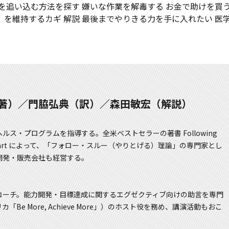
自分を追い込む方法を探す 嫌いな作業を解毒する お金で助けを買
力」を維持するカギ 解説 最後までやりきる力を手に入れたい 医
ooper（著）／門脇弘典（訳）／森田敏宏（解説）
ス・プログラムを指導する。全米ベストセラーの著書 Following
atever You Start によって、「フォロー・スルー（やりとげる）理論」の専門家とし
開発・販売会社も経営する。
コーチ。能力開発・目標達成に関するエグゼクティブ向けの助言を専門
 More, Achieve More」）のホスト役を務め、講演活動もおこ