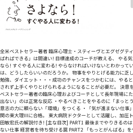
全米ベストセラー著者 臨床心理士・スティーヴとエグゼグテ
ばればできる」は間違い! 目標達成のコーチが教える、 やる気
なら! すぐやる人に変わる! やらなければいけないとわかっ
は、どうしたらいいのだろうか。 物事をやりとげる能力に乏
勉強、ダイエット・・・成功のチャンスをつかむには、やると
されず上手くやりとげられるようになることが必要だ。 決意を
ベストセラー著者の臨床心理およびコーチとして長年現場にた
出ない」のは正常な反応 ・やるべきことをやるのに「まっとう
意志の力に頼らない「環境」をつくる ・「気が進まない仕事
関の東大理IIIに合格。 東大病院ドクターとして活躍し、加
田敏宏氏の解説付き! [主な目次] PART1 最後までやりき
ない仕事 経営者を待ち受ける罠 PART2 「もっとがんばる」