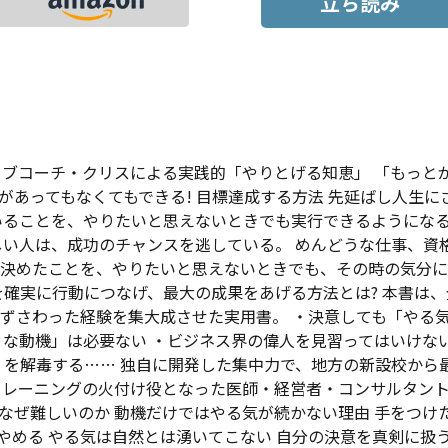
立ち読み
ィブコーチ・クリスによる実践的「やりとげる知恵」 「もっと
があってもなくてもできる! 目標達成する方法 先延ばし人生に
ていることを、やりたいと思えないときでも実行できるようにな
しい人は、成功のチャンスを逃している。 めんどうな仕事、資
決めたことを、やりたいと思えないときでも、その時の気分に
確実に行動につなげ、最大の成果をあげる方法とは? 本書は、
ずさわった経験を集大成させた実用書。 ・決意しても「やる
な動機」は必要ない ・ビジネス界の偉人を見習ってはいけない
」を解毒する…… 独自に開発した集中力で、地方の新設校から
圧トレーニングの火付け役となった医師・経営者・コンサルタン
るのはなぜ難しいのか 動機だけではやる気が続かない理由 手をつけ
をやめる やる気は自然とは湧いてこない 自分の決意を真剣に扱う