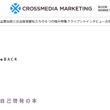
BOOK
MARKE
企業出版とは
出版実績
私たちの６つの強み
特集
クライアントインタビュー
お
BACK
自己啓発の本