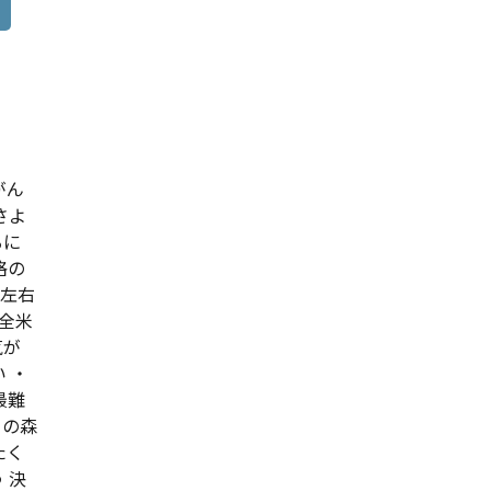
がん
さよ
るに
格の
左右
全米
気が
 ・
最難
トの森
たく
 決