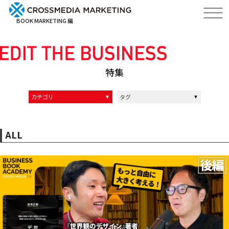
BOOK MARKETING 編
特集
カテゴリ
タグ
インタビュー記事
インタビュー動画
イベントレポート
クロスメディアの中の人達
ALL
マーケティング
ブランディング
経営
リーダーシップ
編集力
ALL