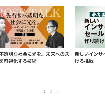
不透明な社会に光を。未来へのス
新しいインサ
を可視化する技術
ける挑戦
1
2
>