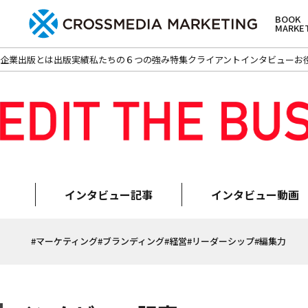
BOOK
MARKE
企業出版とは
出版実績
私たちの６つの強み
特集
クライアントインタビュー
お
インタビュー記事
インタビュー動画
#マーケティング
#ブランディング
#経営
#リーダーシップ
#編集力