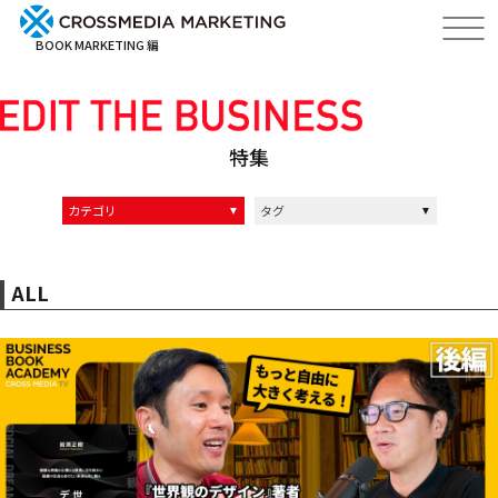
BOOK MARKETING 編
特集
カテゴリ
タグ
インタビュー記事
インタビュー動画
イベントレポート
クロスメディアの中の人達
ALL
マーケティング
ブランディング
経営
リーダーシップ
編集力
ALL