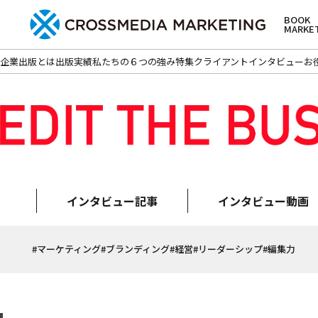
BOOK
MARKE
企業出版とは
出版実績
私たちの６つの強み
特集
クライアントインタビュー
お
インタビュー記事
インタビュー動画
#マーケティング
#ブランディング
#経営
#リーダーシップ
#編集力