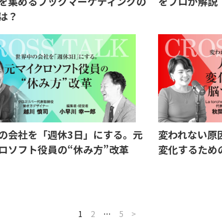
を集めるブックマーケティングの
をプロが解説
は？
の会社を「週休3日」にする。元
変われない原
ロソフト役員の“休み方”改革
変化するため
1
2
…
5
>