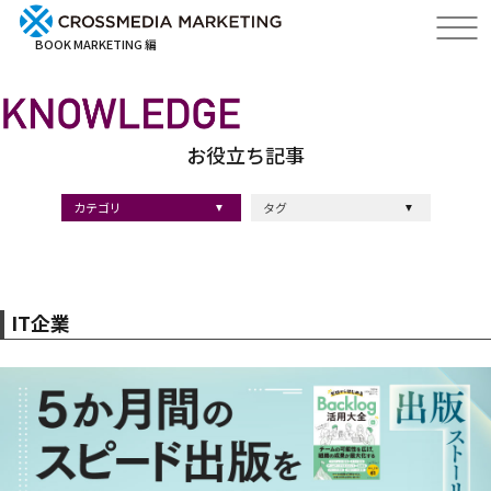
BOOK MARKETING 編
お役立ち記事
カテゴリ
タグ
出版・ブックマーケティング
マーケティング
ブランディング
採用
ストーリーマーケティング
#採用
#コンサルティング
#クロスメディア
#経営理念
#出版
#出版マーケティング
#出版事例
#ブランディング
#出版プロモーション
#広報
#ブランディング手法
#ブランディング施策
#インナーブランディング
#マーケティング用語
#ストーリーブランディング
#マーケティング基礎知識
#企業ブランディング
#企業出版
#採用ブランディング
#オウンドメディア
#ブランド戦略
#コンテンツマーケティング
#スタートアップ
#デジタルマーケティング
#ベンチャー企業
#リードナーチャリング
#編集力
#知名度・認知度
#SEO
#IT企業
#差別化戦略
#医療
#士業
#書店イベント
IT企業