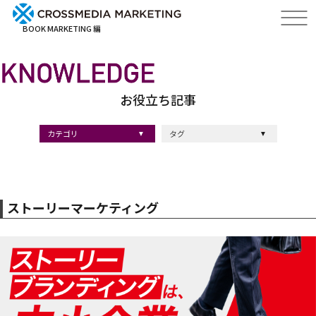
BOOK MARKETING 編
お役立ち記事
カテゴリ
タグ
出版・ブックマーケティング
マーケティング
ブランディング
採用
ストーリーマーケティング
#採用
#コンサルティング
#クロスメディア
#経営理念
#出版
#出版マーケティング
#出版事例
#ブランディング
#出版プロモーション
#広報
#ブランディング手法
#ブランディング施策
#インナーブランディング
#マーケティング用語
#ストーリーブランディング
#マーケティング基礎知識
#企業ブランディング
#企業出版
#採用ブランディング
#オウンドメディア
#ブランド戦略
#コンテンツマーケティング
#スタートアップ
#デジタルマーケティング
#ベンチャー企業
#リードナーチャリング
#編集力
#知名度・認知度
#SEO
#IT企業
#差別化戦略
#医療
#士業
#書店イベント
ストーリーマーケティング