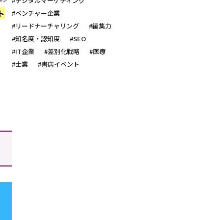
#デジタルマーケティング
ト
#ベンチャー企業
#リードナーチャリング
#編集力
#知名度・認知度
#SEO
#IT企業
#差別化戦略
#医療
#士業
#書店イベント