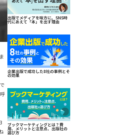
出版でメディアを味方に。SNS時
代にあえて「本」を出す理由
ま
企業出版で成功した8社の事例とそ
の効果
で
を呼
3
ブックマーケティングとは？費
用、メリットと注意点、出版社の
ね
選び方