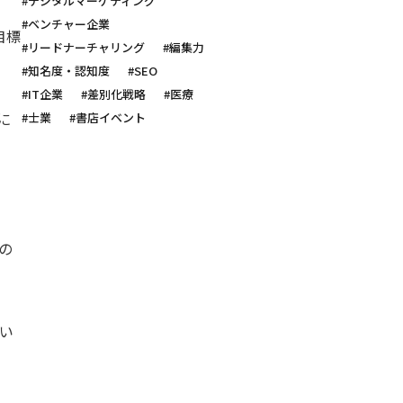
#デジタルマーケティング
#ベンチャー企業
目標
#リードナーチャリング
#編集力
#知名度・認知度
#SEO
#IT企業
#差別化戦略
#医療
に
#士業
#書店イベント
の
い