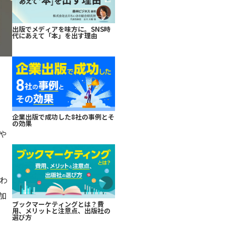
出版でメディアを味方に。SNS時
代にあえて「本」を出す理由
企業出版で成功した8社の事例とそ
の効果
や
わ
加
ブックマーケティングとは？費
用、メリットと注意点、出版社の
選び方