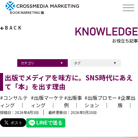
BOOK MARKETING 編
BACK
お役立ち記事
カテゴリ
タグ
出版・ブックマーケティング
マーケティング
ブランディング
採用
ストーリーマーケティング
採用
コンサルティング
クロスメディア
経営理念
出版
出版マーケティング
出版事例
ブランディング
出版プロモーション
広報
ブランディング手法
ブランディング施策
インナーブランディング
マーケティング用語
ストーリーブランディング
マーケティング基礎知識
企業ブランディング
企業出版
採用ブランディング
オウンドメディア
ブランド戦略
コンテンツマーケティング
スタートアップ
デジタルマーケティング
ベンチャー企業
リードナーチャリング
編集力
知名度・認知度
SEO
IT企業
差別化戦略
医療
士業
書店イベント
出版でメディアを味方に。SNS時代にあえ
て「本」を出す理由
#コンサルテ
#出版マーケテ
#出版事
#出版プロモー
#企業出
ィング ｜
ィング ｜
例 ｜
ション ｜
版 ｜
投稿日：2026年4月3日
最終更新日：2026年5月20日