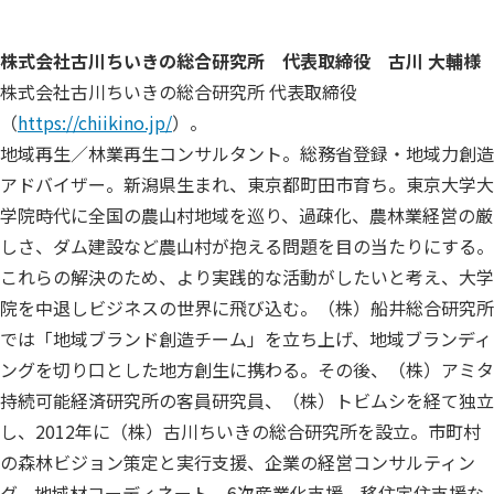
株式会社古川ちいきの総合研究所 代表取締役 古川 大輔様
株式会社古川ちいきの総合研究所 代表取締役
（
https://chiikino.jp/
）。
地域再生／林業再生コンサルタント。総務省登録・地域力創造
アドバイザー。新潟県生まれ、東京都町田市育ち。東京大学大
学院時代に全国の農山村地域を巡り、過疎化、農林業経営の厳
しさ、ダム建設など農山村が抱える問題を目の当たりにする。
これらの解決のため、より実践的な活動がしたいと考え、大学
院を中退しビジネスの世界に飛び込む。（株）船井総合研究所
では「地域ブランド創造チーム」を立ち上げ、地域ブランディ
ングを切り口とした地方創生に携わる。その後、（株）アミタ
持続可能経済研究所の客員研究員、（株）トビムシを経て独立
し、2012年に（株）古川ちいきの総合研究所を設立。市町村
の森林ビジョン策定と実行支援、企業の経営コンサルティン
グ、地域材コーディネート、6次産業化支援、移住定住支援な