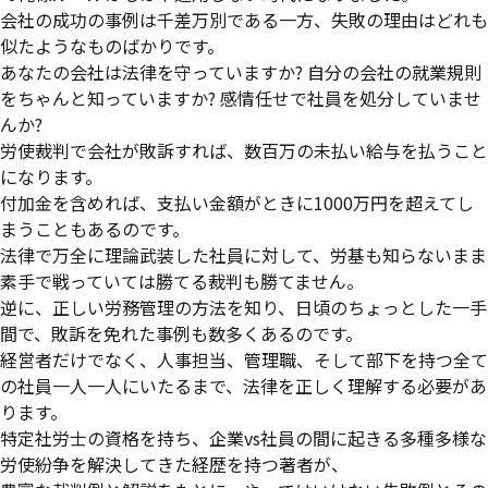
会社の成功の事例は千差万別である一方、失敗の理由はどれも
似たようなものばかりです。
あなたの会社は法律を守っていますか? 自分の会社の就業規則
をちゃんと知っていますか? 感情任せで社員を処分していませ
んか?
労使裁判で会社が敗訴すれば、数百万の未払い給与を払うこと
になります。
付加金を含めれば、支払い金額がときに1000万円を超えてし
まうこともあるのです。
法律で万全に理論武装した社員に対して、労基も知らないまま
素手で戦っていては勝てる裁判も勝てません。
逆に、正しい労務管理の方法を知り、日頃のちょっとした一手
間で、敗訴を免れた事例も数多くあるのです。
経営者だけでなく、人事担当、管理職、そして部下を持つ全て
の社員一人一人にいたるまで、法律を正しく理解する必要があ
ります。
特定社労士の資格を持ち、企業vs社員の間に起きる多種多様な
労使紛争を解決してきた経歴を持つ著者が、