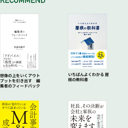
事務所を閉鎖しても解雇はできないのですか？
残業命令を拒否されたら、解雇できるか？
人員削減を行うには……
遅刻、早退が多い社員を解雇させる方法とは？
段階を踏まずに懲戒解雇をしたら無効か？
始末書を提出させるとき
いちばんよくわかる 屋
想像の上をいくアウト
根の教科書
プットを引き出す 編
集者のフィードバック