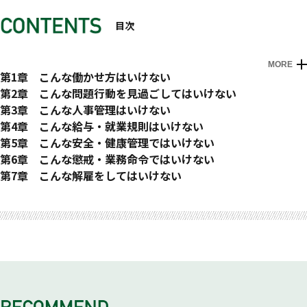
目次
MORE
はじめに
第1章 こんな働かせ方はいけない
もし未払い残業代を社員に要求されたら
第2章 こんな問題行動を見過ごしてはいけない
無断で残業する社員への対応は？
パワハラと指導の境界線とは？
第3章 こんな人事管理はいけない
タイムカードと残業時間の関係は？
パワハラした社員を懲戒処分すべきか
求人票の採用条件を変えてはいけない？
第4章 こんな給与・就業規則はいけない
制服に着替える時間は労働時間ですか？
仕事を与えなくてもパワハラになる？
経歴詐称で解雇できるか？
給料減額に異論がなければ承諾となるのか？
第5章 こんな安全・健康管理ではいけない
休憩時間は労働時間ではないはずですが……
セクハラで会社の責任は問われるのか？
管理職は本当に残業手当が免除されるのですか？
給料はどのぐらいまで下げられますか？
過重労働と会社の損害賠償責任について
第6章 こんな懲戒・業務命令ではいけない
休日に携帯電話で対応させたら……
ハラスメント対策を実施しないと……
管理職の深夜残業手当はいくら払えばいいのか？
午後出社の社員が残業した場合の残業手当
残業の内容もチェックされます
懲戒処分のポイント
第7章 こんな解雇をしてはいけない
残業時間の端数処理について
社員同士のトラブルの対処法は？
パート社員用の就業規則がなかったら……
就業規則の有効性
社員の体調を知るのは、会社の義務か？
社員の横領について
問題を繰り返す社員は解雇可能か？
有給休暇は会社の都合で変更できるか？
社員が突然出社しなくなったら……
労働契約と業務委託計画の違いとは？
就業規則の変更はいつから効力があるか
社員の持病のリスクも会社のリスクになります
部下の不祥事に対する上司の処分は？
試用期間中の解雇について
社員が長期で病欠したときの対応方法
就業時のネット利用問題について
在宅勤務と残業について
残業命令に必要な労使協定とは？
健康診断を拒否する社員がいる場合は？
降格人事はどこまで可能か？
うつ病の社員は解雇できないのか？
ＧＰＳで社員の所在をチェックすることは可能か？
会社の情報漏えいを防ぐには？
定年後の再雇用について
社員が自殺してしまったら……
配置転換の命令を拒否した場合の処分とは？
中途採用した管理職が能力不足だったら……
持ち帰り残業に残業代の支払いは必要ですか？
ライバル会社への転職を防ぎたいのですが……
退職願はどの時点から有効か？
基準を満たしてさえいれば労災認定は避けられるのか？
損害賠償を社員の要求することができるのか？
契約社員は解雇できない？
バイトテロを防止するには？
退職時の有給休暇の消化
通勤災害になる場合、ならない場合
人事考課の適法性について
業務不良で解雇は可能でしょうか？
安全教育が大事ということがよくわかります
内部告発した社員は解雇できない？