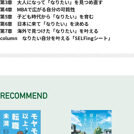
「なりたい自分」になる …サイエンスライター 鈴木 祐
「挑戦する」という一歩がなければ、どんな夢も叶わない …
第3章 大人になって「なりたい」を見つめ直す
とことん努力した自信がチャンスを自らつかみ取る原動力に
声優 小原 好美
やりたいこと探しの答えはすでに自分の中にある …キャリア
第4章 MBAで広がる自分の可能性
…Human Academy CREST GAMING “CREATOR” Wh1skey
迷ったらワクワクするほうへ 選んだ道を正解にするのは、自
コンサルタント／日本語教師 後藤 美恵
グローバルな視野と行動力が進むべき道を照らしてくれる …
第5章 子ども時代から「なりたい」を育む
分次第 …声優 大和田 仁美
1,000時間を超える学びでフリーランスとしての自信をつか
株式会社RAVIPA 代表取締役 新井 亨
誰にも負けない自分だけの個性を磨きたい …「クリエイティ
たくさんの科学体験から子どもたちに学ぶ楽しさを伝えたい
第6章 日本に来て「なりたい」を決める
長いようで短い学生時代 「自分から」の行動が今につなが
む …フリーランスWebクリエイター／コーダー 藤澤 亘
未来を考えるための武器を手に入れる …株式会社リクルート
ブロボティクスコンテスト2024」総合大賞受賞 高校１年生 飯
…科学教室「サイエンスゲーツ」芦屋東山教室オーナー 神 愛
次に叶えたい夢はミャンマーで日本語学校を創ること …自動
第7章 海外で見つけた「なりたい」を叶える
る …株式会社セガ ゲームプログラマー 羽鳥 歩
学びと挑戦を続けることでネイリストとしての夢を現実に …
ソリューションデザイン１部グループマネージャー 髙木 瑞香
田 空大
子どもたちの考える力を伸ばし未来を担う人材を育てたい …
車整備士 アウン・チョウ・ピョー
与えられたチャンスには常に「イエス」と答えて挑戦する …
column なりたい自分を叶える「SELFingシート」
挫折を越えてつかんだプログラミングの世界 …株式会社サイ
ネイルサロン「CRESCEMT.」「vrai」 ネイリスト Yu-ka
迷いを捨て、挑戦すれば、自分の強みや道が見えてくる …
全国大会で2大会連続MVP賞将来はロボットを作る仕事に就き
キッズロボ合同会社 代表 高橋 留美子
40代後半になって気づいた自分が本当に実現したい夢 …バ
バッグデザイナー兼コンテンツクリエイター 石井 日奈子
バーエージェント Androidエンジニア 原田 伶央
自分の根底にある好奇心を育み動画づくりの道を極める …
Yuki H1合同会社 社長(CEO） 平井 信行
たい …「ヒューマンアカデミーロボプロ全国大会」2大会連
ッグブランド「ROVETOM」 代表 キム・ジェフン
たくさんの魅力的な出会いが人生をポジティブに変えた …ア
偶然の出会いをチャンスに変える力 …福岡ソフトバンクホ
YouTuber／動画クリエイター講師 本津 誠司
１つひとつのチャンスをきっかけに自分の得意分野が見えてく
続MVP賞受賞 高校３年生 山本 蒼也
言葉は文化、学ぶことで自分の世界が広がっていく …国内旅
マゾンジャパン合同会社 ファイナンシャルアナリスト 松山 隆
ークス アスレティックトレーナー 有馬 大智
日本ならではの伝え方を教えて外国人が働きやすい職場をつく
る …オリックス銀行株式会社 デジタル戦略推進部デジタル
仲間と取り組んだボランティア活動でこども家庭庁から表彰
行会社勤務 ビルセン・ヤシャム・セリン
グローバルな活動を通して動物倫理の課題解決に挑む …
る …株式会社エルロン 代表取締役 石川 陽子
推進チームマネージャー 牟田 香奈
…Maple tree代表 高校１年生 小池 楓
2人で生きていくために最善の選択をする …機械設計エンジ
CITES Global Youth Network 日本代表 田中 奏子
学び続ける姿勢が見える世界を広げてくれた …株式会社タウ
ニア レン・イリョウ、フリーター オウ・カキ
夢はソーシャルビジネスの起業 デザインの力で社会貢献した
代表取締役社長 宮本 明岳
苦しくてもあきらめないことがなりたい自分になれる近道 …
い …カリフォルニア州立大学ロングビーチ校大学院 村山 は
ホテルフロントスタッフ キム・ジフン
な
やりたいことが変わっても積み上げた経験は未来につながって
いく …パーソルキャリア株式会社 BRS事業部ITコンサルタ
ント 岩野 孝夫