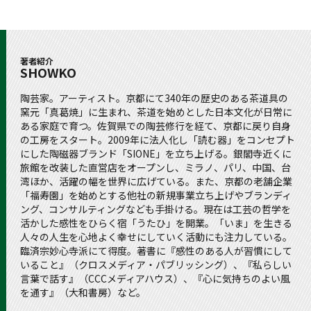
著者紹介
SHOWKO
陶芸家。アーティスト。京都にて340年の歴史のある茶道具の
窯元「真葛焼」に生まれ、茶道を始めとした日本文化が日常に
ある家庭で育つ。佐賀県での陶芸修行を経て、京都に戻り自身
の工房をスタート。2009年に法人化し「読む器」をコンセプト
にした陶磁器ブランド「SIONE」を立ち上げる。銀閣寺近くに
旅館を改装した直営店をオープンし、ミラノ、パリ、中国、台
湾ほか、活躍の幅を世界に広げている。また、京都の老舗企業
「福寿園」を始めとする他社の新規事業立ち上げやブランディ
ング、コンサルティングなども手掛ける。現在は工芸の哲学を
活かした感性をひらく宿「うたひ」を開業。「いま」を生きる
人々の人生を心地よく幸せにしていく活動にも注力している。
臨済宗妙心寺派にて得度。著書に『感性のある人が習慣にして
いること』（クロスメディア・パブリッシング）、『私らしい
言葉で話す』（CCCメディアハウス）、『心に気持ちのよい風
を通す』（大和書房）など。