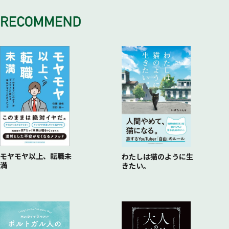
11 頭の中のイメージを手を動かし体感する
10 和蝋燭と自然を燃やす時間
9 捨てられない物をリメイクする
8 小さな技の積み重ねでかける魔法
1
11 大人の絵画入門
10 オーダーメイドを発注する
9 感情の居場所を手の中に
2 曖昧な表現をすり合わせる
13 身体的な体験を積み重ねる
12 木を削ってスプーンを作る
10 「なんでもない日」への愛着
14 もの作りは自然との対話
13 竹を編んでみる
11 気持ちいいとはどういうことか
14 毛糸で編み物をする
12 一体になる
15 土をこねてカップを作る
13 矛盾を受け入れる
16 布を草木で染めてみる
14 自分をなくす
17 藍で染める
18 手漉き和紙を作る
19 フィルムで写真を撮ってみる
モヤモヤ以上、転職未
わたしは猫のように生
満
きたい。