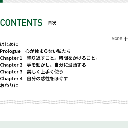
目次
MORE
はじめに
Prologue 心が休まらない私たち
1 もの作りと手仕事
Chapter 1 繰り返すこと。時間をかけること。
2 手を動かし心を満たす
1 繰り返すことで見えてくる世界
Chapter 2 手を動かし、自分に没頭する
3 自分とつながれたように感じる
2 状態を知り自分の変化を感じる
1 鉛筆をカッターナイフで削る
Chapter 3 美しく上手く使う
4 子供のころの夢中になれる感覚を思い出す
3 楽しみたいこと。こだわらないこと。
2 包丁を研ぐ
1 丁寧な暮らし、はめんどくさい
Chapter 4 自分の感性をほぐす
5 クラフトフルネスがもたらす五感の刺激
4 整理整頓
3 美味しいコーヒーを淹れてみる
2 紙や布など、素材を３つの〝命〟で使い切る
1 感性の棚卸しをする時間を持つ
おわりに
6 もの作りは自己肯定感につながる
5 フロー状態を作る
4 食の素材にとことんこだわってみる
3 繕い・ケアの楽しみ
2 感性を満たしてくれる空間をつくる
6 集中するときの自意識の配分
5 触覚と聴覚で味わってみる
4 靴を磨く
3 自分の気持ちに素直になる
7 もの作りで人とつながる
6 折り紙を折る
5 道具のもりをする
4 引き算の美学
8 愛着のあるものを選び、長く使う
7 紙を使って包むクラフト
6 「みたて」の文化
5 人生の早いタイミングで経験すること
9 よくものを見る
8 文章を書く
7 長く使って変化を楽しむ
6 自分とつながれている状態
10 自然素材に触れる
9 石を集めてみる
8 金継ぎをしてみる
7 時間をかけてつくる