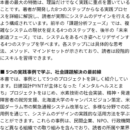
本書の最大の特徴は、理論だけでなく実践に重点を置いている
ことです。著者が開発した8つのステップからなる実践プロセ
スを詳細に解説し、読者が実際にシステムのデザインを行える
よう構成されています。前半の「課題分析フェーズ」では、複
雑なシステムの現状を捉える4つのステップを、後半の「未来
創造フェーズ」では、システムをあるべき姿へとリデザインす
る4つのステップを学べます。各ステップには具体的な思考
法、メソッド、マインドセットが示されており、読者は段階的
にスキルを習得できます。
■ 5つの実践事例で学ぶ、社会課題解決の最前線
本書では、事例として5つのプロジェクトを詳しく紹介してい
ます。日建設計PYNTが主体となった「メンタルヘルスとま
ち」プロジェクトをはじめ、水素技術の社会実装、精神・発達
障害者の就労支援、北海道大学のキャンパスビジョン策定、米
国ダーラム市の緊急通報システム改革など、多様な分野での応
用例を通じて、システムのデザインの実践的な活用方法を学ぶ
ことができます。これらの事例は、民間企業、NPO、行政機関
など異なる組織での取り組みを含んでおり、読者の所属や業界