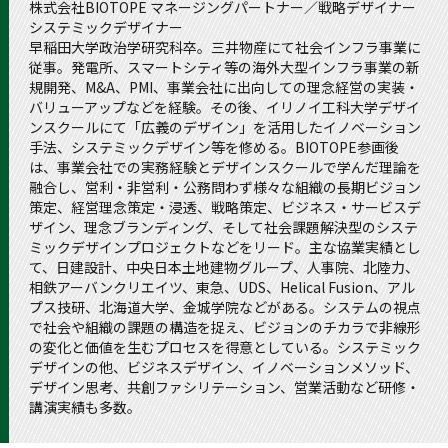
株式会社BIOTOPE マネージングパートナー／戦略デザイナー
システミックデザイナー
早稲田大学政治学研究科卒。三井物産にて社会インフラ事業に
従事。発電所、スマートシティ等の海外大型インフラ事業の新
規開発、M&A、PMI、事業会社に出向しての理念経営の実装・
バリューアップなどを経験。その後、イリノイ工科大学デザイ
ンスクールにて「広義のデザイン」を活用したイノベーション
手法、システミックデザイン等を修める。BIOTOPE参画後
は、事業会社での実務経験とデザインスクールで学んだ理論を
融合し、営利・非営利・公務問わず様々な組織の長期ビジョン
策定、経営理念策定・浸透、戦略策定、ビジネス・サービスデ
ザイン、理念ブランディング、そして社会課題解決型のシステ
ミックデザインプロジェクトなどをリード。主な協業実績とし
て、日建設計、中央日本土地建物グループ、人事院、北陸力、
相鉄アーバンクリエイツ、東急、UDS、Helical Fusion、アル
プス技研、北海道大学、金城学院などがある。システムの視点
で社会や組織の課題の構造を捉え、ビジョンのチカラで非線形
の変化と価値を生むプロセスを得意としている。システミック
デザインの他、ビジネスデザイン、イノベーションメソッド、
デザイン思考、共創ファシリテーション、営業活動など研修・
講演実績も多数。