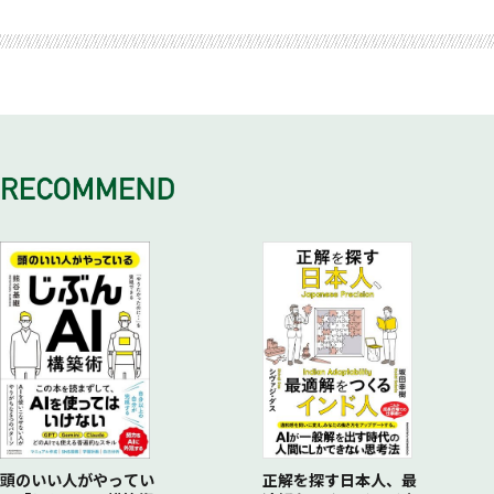
とか？
Step5 新たなシステムの意図をデザインする
マッシュアップ」
Case2 「水素技術の社会実装」プロジェクト
【思考法】親和性と因果関係
【思考法】ビジョン
新たなファイナンス戦略としての「システムチェンジ投資」
Case3 「精神・発達障害者の就労」プロジェクト
【メソッド】親和性→因果関係
【メソッド】意図のデザインワーク集
新たなリーダーシップ戦略としての「複雑性の戦略的オーケス
Case4 「北海道大学キャンパスビジョンワークショップ」プ
【マインドセット】見えないものを見る
【マインドセット】ヒトらしく
トレーター／共創型リーダーシップ」
ロジェクト
Step3 エージェント間の関係性を包含する、システム全体の
Step6 問いに答える新たなアーキタイプを構想する
この章の学びのポイント（まとめ）
Case5 「ダイヤル911のリデザイン」プロジェクト
基本構造とは何か？
【思考法・メソッド】アーキタイプ
【思考法】マルチレベルデザイン（マクロ、メゾ、ミクロ）
Step7 アーキタイプを機能させる介入策（フィーチャー・機
【メソッド】システムダイナミックスマップ、インフラの解剖
能）をデザインする
図
【思考法】統合思考
Step4 課題を再生産する「アーキタイプ」を見つける
【メソッド】フィーチャーデザインフレーム集
【思考法】アーキタイプ思考
【マインドセット】統合する
【メソッド】ボトルネック、ドライバー
Step8 変化をムーブメントに仕立て上げる
【マインドセット】鷹の目で俯瞰する
【思考法】ムーブメント
この章の学びのポイント（まとめ）
【メソッド】ムーブメントデザイン
この章の学びのポイント（まとめ）
頭のいい人がやってい
正解を探す日本人、最