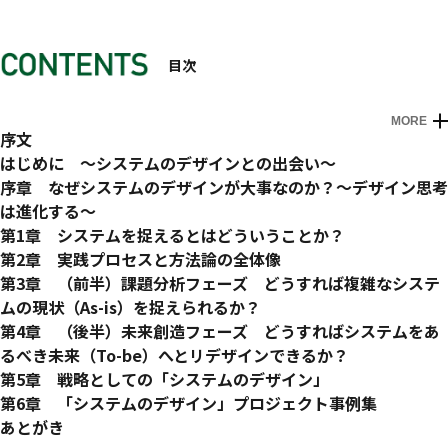
目次
MORE
序文
はじめに 〜システムのデザインとの出会い〜
システムの横軸と縦軸の交差点
序章 なぜシステムのデザインが大事なのか？〜デザイン思考
システムとは、デザインとは
は進化する〜
複雑性全盛の時代の生存戦略
デザインすべきはシステムではなく、システムのインフラ
第1章 システムを捉えるとはどういうことか？
永遠に解消されない意図とインフラの変化速度のズレ
システムのデザインを始めるための「3つのレンズ」
第2章 実践プロセスと方法論の全体像
今までのシステムの設計図
レンズ①「森羅万象のレンズ」
「システムのデザイン」プロセスの全体像
第3章 （前半）課題分析フェーズ どうすれば複雑なシステ
これからのシステムの設計意図
レンズ②「相互作用のレンズ」
循環するシステムのデザインプロセス
ムの現状（As-is）を捉えられるか？
永遠のズレを社会インフラのリデザインで解消する
レンズ③「入れ子構造のレンズ」
4大思考法の応用としてのシステムデザイン
Step1 システムのエージェント（登場人物）を捉える
第4章 （後半）未来創造フェーズ どうすればシステムをあ
システムのデザインの可能性：「メンタルヘルスとまち」プロ
この章の学びのポイント（まとめ）
冒険のための装備と成功の方程式
【思考法】エージェント
るべき未来（To-be）へとリデザインできるか？
ジェクトの事例
【メソッド】「システムのデザイン」リサーチ
システムのデザインのキャズム（溝）
第5章 戦略としての「システムのデザイン」
デザインは進化する：デザイン思考を超えて
【マインドセット】保留する、浸る
崖を越えるもの
イノベーション戦略としての「世界線のデザイン」
第6章 「システムのデザイン」プロジェクト事例集
システムの全体最適へ
Step2 エージェント間の「関係」を把握するとはどういうこ
ビジョンが均衡を突破する
新たなパブリックイノベーションとしての「社会性と経済性の
Case1 「メンタルヘルスとまち」プロジェクト
あとがき