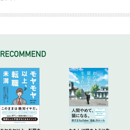
大切な時間をスマホに削り取られている
仕事、家庭、社会におけるあなたの役割と使命とは？
テクノロジーが進化しても労働時間が減らない理由
使い方③集中力を上げることで時間の濃度を高める
次の世代に残さなくてよいものは？
漫然と過ごしているとお金と時間を削り取られる
45歳から時間の質と使い方が変わる
新自由主義の台頭で社会の二極化が進んだ
使い方④時間の「天引き」を習慣化する
定年したらモノサシを変えてみる
時間を奪う者の正体をどう見極めるか？
引き算の時間を楽しむコツとは？
働き方改革は人道的な意味で行っているわけではない
使い方⑤自分の能力の限界値を知る
働きさえすれば人は食べていける
なぜ時間が無限に続くという幻想を抱いてしまうのか？
マイナスの時間の中での不安のマネジメント
自由時間を自分時間にするには教養が必要になる
使い方⑥「本当のムダ」はしっかりと省く
幸せになるための時間の解釈の仕方
時間には「2つの時間」がある
定年という区切りをどう意識し、どう生かすか？
お金をかけずに教養を身につける方法
使い方⑦情報を意識して遮断する
現代人は「トゥルース」の時間を見失いがち
キャリア終盤での役割と使命は何か？
生きた教養を生む他人とのセッション
使い方⑧予定を変更する〝柔らかさ〟が必要に
「終わりがある」と考えるか、「始まりも終わりもない」と考
9つのマトリクスで時間の使い方を考える
コスパやタイパは教養とは真逆の発想だ
使い方⑨「機会費用」の考え方で時間を捉える
えるか
収入の基準をコンビニのアルバイトにする
なぜ働いているのに本が読めないのか
使い方⑩上手な時間の見せ方、演出を考える
東洋的な時間感覚では「目的」を持ちづらい
この先どこで、どんな仕事をして生きていくか？
サードプレイスを持つことの意義とは？
使い方⑪マルチタスクができるかどうかは人それぞれ
「クロノス」と「カイロス」の時間を考える
瞑想の時間を取り入れて自分時間を確保する
カイロスは人によっても、立場や状況によっても変わる
自主性や主体性というものを一度疑ってみる
仕事も結婚も、私たちは自分で選んでいない！？
「自分の時間を守る」と強く意識しなければならない