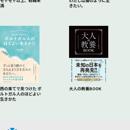
モヤモヤ以上、転職未
わたしは猫のように生
満
きたい。
西の果てで見つけた ポ
大人の教養BOOK
ルトガル人のほどよい
生きかた