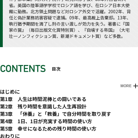
省。英国の陸軍語学学校でロシア語を学び、在ロシア日本大使
館に勤務。北方領土問題など対ロシア外交で活躍。2002年、背
任と偽計業務妨害容疑で逮捕。09年、最高裁上告棄却。13年、
執行猶予期間を満了し刑の言い渡しが効力を失う。著書に『国
家の罠』（毎日出版文化賞特別賞）、『自壊する帝国』（大宅
壮一ノンフィクション賞、新潮ドキュメント賞）など多数。
目次
MORE
はじめに
第1章 人生は時間泥棒との闘いである
「時間泥棒」に時間を奪われているという感覚がない
第2章 残り時間を意識した人生再設計
労働力の搾取とは「持ち時間」の搾取である
「自分時間」と「他者時間」を意識して仕分ける
第3章 「休養」と「教養」で自分時間を取り戻す
私たちの「賃金」は利益の分配ではない
目的論的な考え方で時間を先取りする
「休養」と「教養」の意外なメリットとは？
第4章 1日、1日が充実する時間の使い方
会社の利益は従業員のタダ働き分に過ぎない
目的論的に活動をしている女優、小芝風花さん
仕事人間こそ「怠惰」である
使い方①朝の時間を活用することで持ち時間が一気に増える
第5章 幸せになるための残り時間の使い方
搾取をするには長時間働かせることが一番
人生の目的と使命によって時間の質が変わる
資本論から読み解く休養の意味
使い方②日記や記録をつけて時間を意味づけする
残りの時間で何を残し、何を引き継ぐか？
おわりに