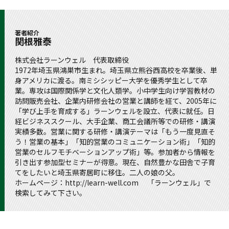
著者紹介
関根雅泰
株式会社ラーンウェル 代表取締役
1972年埼玉県鴻巣市生まれ。埼玉県立熊谷西高校を卒業後、単
身アメリカに渡る。南ミシシッピー大学を優秀学生として卒
業。専攻は国際関係学と文化人類学。小中学生向け学習教材の
訪問販売会社、企業内研修会社の営業と講師を経て、2005年に
「学び上手を育成する」ラーンウェルを設立、代表に就任。日
経ビジネススクール、大手企業、商工会議所等での研修・講演
実績多数。営業に関する研修・講演テーマは「もう一度見直そ
う！営業の基本」「知的営業のコミュニケーション術」「知的
営業のセルフモチベーションアップ術」等。参加者から情報を
引き出す参加型セミナーが得意。現在、自然豊かな田舎で子育
てをしたいと埼玉県寄居町に移住。二人の娘の父。
ホームページ：
http://learn-well.com
「ラーンウェル」で
検索してみて下さい。