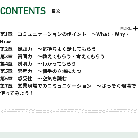
目次
MORE
はじめに
第1章 コミュニケーションのポイント ～What・Why・
How
・コミュニケーションって何？
第2章 傾聴力 ～気持ちよく話してもらう
・コミュニケーションの目的って？
・聞き下手な人は損をする
第3章 質問力 ～教えてもらう・考えてもらう
・営業で役立つコミュニケーション・スキル
・相手が気持ちよくなるスキル
・質問するメリット
第4章 説明力 ～わかってもらう
・相手の話がとまらなくなるスキル
・見えている問題と見えていない問題
・わかってもらいたい２つのこと
第5章 思考力 ～相手の立場にたつ
・「やるな！この営業」と思わせるスキル
・お客様の問題とは？
・お客様から信頼感を勝ち得るには？
・言動の土台にあるのは？
第6章 感受性 ～空気を読む
・仮説で網をはる
・「ちょこっと説明」で情報を引き出す
・筋道立てて考える
・言いたいことは何なのか？
第7章 営業現場でのコミュニケーション ～さっそく現場で
・営業現場で聞く「質問の大枠」
・「じっくり説明」で納得してもらう
・相手の感情に配慮する
・お客様の真意をつかむ
使ってみよう！
・現場で使える「質問の仕方」
・営業とは？お客様とは？
おわりに ～これからどうなる？
・どれだけ信頼されているのか？
・営業がやっていることは、この２つ！
・営業活動では「段階」が重要
・お客様の警戒心をとくには？
・お客様をその気にさせるには？
・お客様にささる提案をするには？