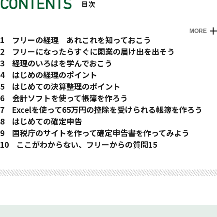
目次
MORE
はじめに
1 フリーの経理 あれこれを知っておこう
1 営業が「攻め」ならば、経理は「守り」
2 フリーになったらすぐに開業の届け出を出そう
2 経理のポイントは5つ。この本でマスターしておこう
1 フリーの税金申告の窓口、税務署について知っておこう
3 経理のいろはを学んでおこう
3 青色申告にしよう！ そして65万円の控除を使って税金を安
2 税務署に書類を提出する方法と文書収受印のもらい方を知っ
1 正しい領収書の書き方を学んでおこう
4 はじめの経理のポイント
くしよう
ておこう
2 領収書に貼る収入印紙について学んでおこう
1 記帳する前の準備（事業用口座の開設と手提げ金庫の準備）
5 はじめての決算整理のポイント
4 パソコンを使って65万円の控除を受けられる帳簿を作ろう
3 開業届を税務署に提出しよう
3 領収書用紙の選び方と書き損じや再発行するときの注意事項
2 プライベートの支出は事業主貸、入金は事業主借
1 決算整理とは何かを理解しよう
6 会計ソフトを使って帳簿を作ろう
5 仕事専用の通帳とクレジットカードを作って記帳を楽にしよ
4 青色申告の申請書を税務署に提出しよう
4 請求書や領収書は紛失しないよう整理し、保管しておこう
3 売上代金を受け取ったら「売上高」
2 未入金の売上を追加計上する
1 Excel帳簿作成フォームと会計ソフト。どちらで記帳します
7 Excelを使って65万円の控除を受けられる帳簿を作ろう
う
5 個人事業税の開業届を県税事務所に提出しよう5 現金と預金
4 仕入代金を支払ったら「仕入高」
3 前受けの売上を振り替える
か？
1 Excel帳簿作成フォームの構造と使用方法
8 はじめての確定申告
6 所得税、住民税、印紙税などフリーにかかる税金を押さえて
の出納帳の書き方の練習① 日付、金額、摘要の記入
5 税金や社会保険料の相手科目は「租税公課」と「事業主貸」
4 未払いの仕入を追加計上する
2 会計ソフトの選び方
2 Excel帳簿作成フォームは無料でダウンロードできます
1 所得税の基本を押さえておこう
9 国税庁のサイトを作って確定申告書を作ってみよう
おこう
6 現金と預金の出納帳の書き方の練習② 相手科目の記入
6 電気料金や水道料金は「水道光熱費」
5 未払いの諸経費を追加計上する
3 会計ソフトの導入設定のポイント
3 現金出納帳シートを作ってみよう
2 国税庁の「所得税及び復興特別所得税の手引き」を活用しよ
1 国税庁のサイトを使って確定申告書を作成しよう
10 ここがわからない、フリーからの質問15
7 郵便、電話、ネット関連費用は「通信費」
6 前払いの仕入高、諸経費を振り替える
4 会計ソフト入力のポイント
4 預金出納帳シートを作ってみよう
う
2 青色申告決算書を作成しよう① 入力の流れを押さえておこう
Q.1衣料品代
Q.2 飲食代
Q.3 自宅
Q.4 車
Q.5 給料支払
Q.6 専門家に報酬を支払う
Q.7 差し引かれる源泉税
Q.8 給料収入
Q.9 家族給
Q.10 消費税申告
Q.11 簡易課税
Q.12 消費税還付
Q.13 節税法 その１
Q.14 節税法 その２
Q.15 節税法 その３
8 飲食、贈答、ゴルフなどの接待費用は「接待交際費」
7 年末の在庫商品を振り替える
5 会計ソフトで仕訳帳、元帳、青色申告決算書を作成しよう
5 売上や経費の金額がいつでもわかるリアルタイム集計表を作
3 STEP1 儲け（所得金額）の計算 １０種類の所得区分を押さ
3 青色申告決算書を作成しよう② 第一面の入力をしてみよう
どのような衣料品代が経費に落とせますか
どのような飲食代が経費に落とせますか
自宅で仕事をしています。家賃はどのくらい経費に落とせます
仕事に使っている自家用車の減価償却費はどのくらい経費に落
アルバイトを雇いました。気をつけることはありますか
デザイナー、税理士に報酬を支払いました。気をつけることは
得意先に源泉税を差し引いて支払うと言われました。気をつけ
年の途中でフリーになりました。前職の給料の申告方法を教え
仕事を手伝っている家族に給料を支払います。気をつけること
年間売上が1千万円を超えそうです。消費税の申告は必要です
消費税を簡易課税で申告すると消費税が安くなると聞きました
売上より設備投資や経費が多いと、消費税の還付が受けられる
減価償却の方法を定率法にすると節税できると聞きましたが本
中古の資産を購入すると減価償却費を多くできると聞きました
お金を貯めながら節税できる方法があると聞きましたが本当で
9 電車賃や出張旅費、宿泊代は「旅費交通費」
8 本年の売上に対応していない諸経費を振り替える
ってみよう
えておこう
4 青色申告決算書を作成しよう③ 青色申告特別控除額を入力
か
とせますか
ありますか
ることはありますか
てください
はありますか
か
が本当ですか
と聞きましたが本当ですか
当ですか
が本当ですか
すか
10 仕事を手伝ってもらった報酬は「外注工賃」
9 備品や機械などの減価償却費を計算する（定額法）
6 現金出納帳、預金出納帳に仕訳を自動作成するエリアを作っ
4 STEP2 所得控除額を計算する① 所得控除の基本を押さえて
しよう
11 事務用品、OA 機器などの物品購入費は「消耗品費」
10 備品や機械などの減価償却費を計算する（一括償却）
てみよう
おこう
5 青色申告決算書を作成しよう④ 貸借対照表の入力をしてみ
12 家賃の支払いは「地代家賃」
11 減価償却の決算整理 繰延資産の償却費を計算する
7 仕訳帳をExcelで作ってみよう
5 STEP2 所得控除額を計算する② 社会保険料控除を押さえて
よう