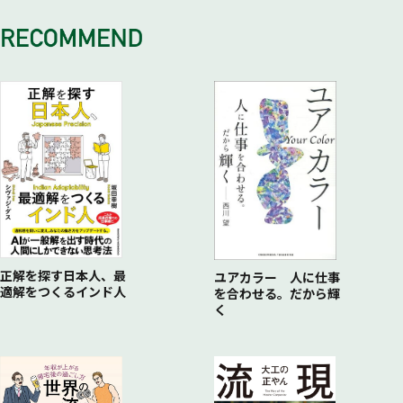
13 その他の相手科目（貸借対照表）
12 貸倒損失の計上と貸倒引当金の繰入れ
8 Excelで元帳を作ってみよう
おこう
6 青色申告決算書を作成しよう⑤ 青色申告決算書を印刷して
14 その他の相手科目（損益計算書）
9 Excelで青色申告決算書を作ろう
6 STEP2 所得控除額を計算する③ 生命保険料控除を押さえて
みよう
15 空欄にオリジナルの相手科目を作成しよう
おこう
7 確定申告書を作成しよう① 入力の流れを押さえておこう
7 STEP2 所得控除額を計算する④ 配偶者控除を押さえておこ
8 確定申告書を作成しよう② 所得控除を入力しよう
う
9 確定申告書を作成しよう③ 社会保険料控除を入力しよう
8 STEP2 所得控除額を計算する⑤ 扶養控除を押さえておこう
10 確定申告書を作成しよう④ 生命保険料控除を入力しよう
9 STEP2 所得控除額を計算する⑥ その他の所得控除を押さえ
11 確定申告書を作成しよう⑤ 配偶者控除を入力しよう
ておこう
12 確定申告書を作成しよう⑥ 扶養控除を入力しよう
10 STEP3 所得税を計算する 基本的な流れを押さえておこう
13 確定申告書を作成しよう⑦ 所得控除額を確認しよう
11 住民税・事業税の基本を押さえておこう
14 確定申告書を作成しよう⑧ 税額控除などを入力しよう
15 確定申告書を作成しよう⑨ 入力結果を確認しよう
16 確定申告書を作成しよう⑩ その他の項目を入力し印刷しよ
う
正解を探す日本人、最
ユアカラー 人に仕事
適解をつくるインド人
を合わせる。だから輝
く