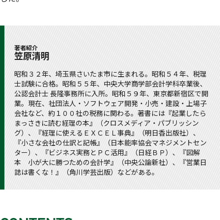
著者紹介
笠原清明
昭和３２年、埼玉県さいたま市に生まれる。昭和５４年、税理
士試験に合格。昭和５５年、中央大学商学部会計学科卒業後、
公認会計士 長隆事務所に入所。昭和５９年、東京都新宿区で開
業。現在、社団法人・ソフトウェア開発・小売・建設・上場子
会社など、約１００社の税務に関わる。著書には『起業したら
まっさきに読む経理の本』（クロスメディア・パブリッシン
グ）、『経理に使えるＥＸＣＥＬ事典』（明日香出版社）、
『小さな会社の仕訳と記帳』（日本能率協会マネジメントセン
ター）、『ビジネス実務とＰＣ活用』（日経ＢＰ）、『図解
本 小が大に勝つための会計学』（中央公論新社）、『営業日
誌は書くな！』（角川学芸出版）などがある。