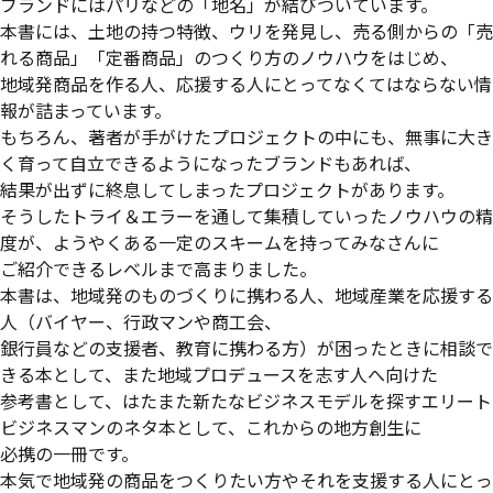
ブランドにはパリなどの「地名」が結びついています。
本書には、土地の持つ特徴、ウリを発見し、売る側からの「売
れる商品」「定番商品」のつくり方のノウハウをはじめ、
地域発商品を作る人、応援する人にとってなくてはならない情
報が詰まっています。
もちろん、著者が手がけたプロジェクトの中にも、無事に大き
く育って自立できるようになったブランドもあれば、
結果が出ずに終息してしまったプロジェクトがあります。
そうしたトライ＆エラーを通して集積していったノウハウの精
度が、ようやくある一定のスキームを持ってみなさんに
ご紹介できるレベルまで高まりました。
本書は、地域発のものづくりに携わる人、地域産業を応援する
人（バイヤー、行政マンや商工会、
銀行員などの支援者、教育に携わる方）が困ったときに相談で
きる本として、また地域プロデュースを志す人へ向けた
参考書として、はたまた新たなビジネスモデルを探すエリート
ビジネスマンのネタ本として、これからの地方創生に
必携の一冊です。
本気で地域発の商品をつくりたい方やそれを支援する人にとっ