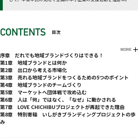
目次
MORE
はじめに
序章 だれでも地域ブランドづくりはできる！
・地域プロデューサーになろう！
第1章 地域ブランドとは何か
・タイトルに込めた思い
・「お客様」と「自分」を知る
第2章 出口から考える市場化
・お客様のニーズを探ればモノは売れる
・ブランドとは？
・市場化プロセスとは
第3章 売れる地域ブランドをつくるための5つのポイント
・ＪＡＰＡＮブランドの確立を目指して
・ブランドは土地に宿る
商品企画・開発
・売れる商品の共通点
第4章 地域ブランドのチームづくり
・地域のストーリー探し
・地域ブランドの目的とは？
流通
市場が求める三大要素
人材の棚卸をする
第5章 マーケットへ団体戦で攻め込む
・地域ブランド育成プロジェクト「ニッポン・モノ・イチ」
・地域ブランドづくりのQ&A
販売
・売れる商品の共通点
・作り手とお金の工面をする人を想定する
ニッポン・モノ・イチの支援スキーム
第6章 人は「何」ではなく、「なぜ」に動かされる
・誰でも地域ブランドづくりはできる！
・出口を考えてから商品を作る
・地域ブランドづくりの5つの共通点
・仲間シートで人的資源の棚卸をする
・進化を続ける支援スキーム
・「モノづくりより、ものがたりづくり」
第7章 LOVE CHICHIBUプロジェクトが再起できた理由
・本書のつかいかた
・ものが売れない三大要因
1 「ものを見たらシーンが浮かぶ商品」を作る
・基本は地域内、不足分は地域外
・面的支援は「ＭＤが」勝負
・サイモン・シネック氏のＴＥＤプレゼン（抜粋）
・生きた教材
第8章 特別寄稿 いしがきブランディングプロジェクトの歩
・地域ブランドづくりはコストがかかる
……お客様のニーズを知る
・官と民の両方にキーマンを置く
・団体戦のもたらす副次効果
・ブランドに魂を吹き込むのはあなた
・秩父地方の特徴
み
市場化プロセスの改善例 カワバタプリント（京都川端商店）
・ターゲットを決め、ターゲットだけと向き合う
役割分担を決める
・国のモデル事業を全国へ
・定住自立圏構想から始まった地域ブランドの試み
石垣市商工会事務局長 平田睦
・おわりに
・地域ブランドづくりのQ&A
・ターゲットを絞り込む「お客様シート」
・プロジェクトリーダー
団体で戦うメリットとは
・うまく機能しなかった初陣
・ダウンロードページのご案内