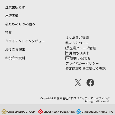
・地域ブランドづくりのQ&A
企業出版とは
ブランド設計の仕方
・ブランディング整理シート
出版実績
・事業者の決め方
私たちの６つの強み
・ビジョンなきプロジェクトは成功しない
特集
・地域の知恵をかき集める
よくあるご質問
・最後は情報を絞り込む
クライアントインタビュー
私たちについて
・整理シートを発展させたものがプレゼンシート
企業グループ情報
お役立ち記事
・商品から語らない
見積もり請求
ブランディング整理シートの活用例 ティーアラースの商品提
お役立ち資料
お問い合わせ
プライバシーポリシー
案書（ティーラアース）
特定商取引法に基づく表記
Copyright © 株式会社クロスメディア・マーケティング
All Rights Reserved.