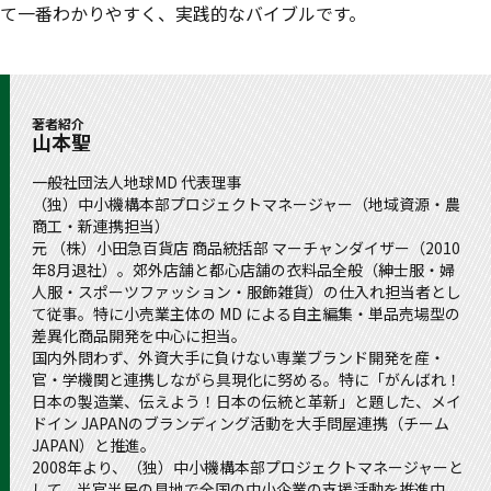
て一番わかりやすく、実践的なバイブルです。
著者紹介
山本聖
一般社団法人地球MD 代表理事
（独）中小機構本部プロジェクトマネージャー（地域資源・農
商工・新連携担当）
元 （株）小田急百貨店 商品統括部 マーチャンダイザー（2010
年8月退社）。郊外店舗と都心店舗の衣料品全般（紳士服・婦
人服・スポーツファッション・服飾雑貨）の仕入れ担当者とし
て従事。特に小売業主体の MD による自主編集・単品売場型の
差異化商品開発を中心に担当。
国内外問わず、外資大手に負けない専業ブランド開発を産・
官・学機関と連携しながら具現化に努める。特に「がんばれ！
日本の製造業、伝えよう！日本の伝統と革新」と題した、メイ
ドイン JAPANのブランディング活動を大手問屋連携（チーム
JAPAN）と推進。
2008年より、（独）中小機構本部プロジェクトマネージャーと
して、半官半民の見地で全国の中小企業の支援活動を推進中。