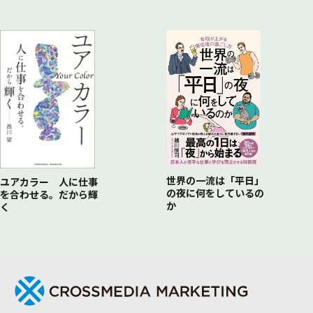
・「地域」の区切り方
・ネーミングとキャッチ
・コピーにとことんこだわる
地域名を名乗る事例 ATAO KOBE（株式会社スタジオアタ
オ）
4 「売り場のイメージができている商品」を作る
……見せ方（売り場づくり）を知る VMDの重要性
売り場にこだわった事例 永平寺ごま豆腐（幸家）
・地域ブランドづくりのQ&A
5 「販路を意識した営業活動ができている商品」をつくる
……流通を知る
世界の一流は「平日」
ユアカラー 人に仕事
・効率の良い営業活動で差をつける
の夜に何をしているの
を合わせる。だから輝
・百貨店攻略法① 仕入れ権限者は誰？
か
く
・百貨店攻略法② 販売計画とシーズンディレクションを先読
み
・百貨店攻略法③ 商品を売り込むなら紹介期
・百貨店攻略法④ 正しい商品シートの書き方
流通を戦略的に攻略した事例 イチローズモルト（株式会社ベ
ンチャーウィスキー）