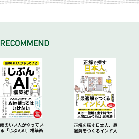
・ライフスタイルを整理する
・全体コンセプト（シナリオ）
・市場と一緒に面をつくるとは
・チームありきでは軋轢が生まれる
・ギフト戦略のススメ
・広告
・大企業との連携
・民間のプレイヤー、Ｃさんとの出会い
・時代によって変わる消費者のニーズ
・販路
・展示会の活用例
・第二次LOVE CHICHIBUプロジェクト始動
・各世代、地域共通のものがたり源
・地元サポーター
・支援メニューの出前化
・Ｕターン組との融合
・ターゲットを知ればコストが見える
・プロダクト
団体戦の事例 ヒロシマデパートメント（ひろしま産業復興機
・ストーリーができるとお金も回り出す
ターゲットを知る事例 ライフスタイル提案（新宿小田急百貨
・デザイン
構）
・和メープルのブランド化を目指して
店）
・継承学連携
・地域ブランドづくりのQ&A
・キーマンに求められることは行動力
・地域ブランドづくりのQ&A
・最後は大義
2 「商品の裏に物語があり、いいたい順番が整理されている
商品」を作る……自分史を知る
・生産者と生産地の物語を棚卸する
・物語に優先順位をつける
物語を発掘する事例 タテヤマ・ワウ（IAAZAホールディング
ス）
・地域ブランドづくりのQ&A
3 「出身地がはっきりしている、その土地ならでは！ がある
商品」を作る……名を名乗る
頭のいい人がやってい
正解を探す日本人、最
る「じぶんAI」構築術
適解をつくるインド人
・地域に人が集まる前提でブランドづくりをする