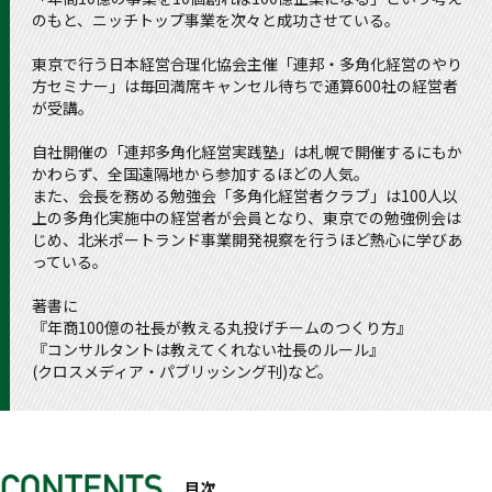
のもと、ニッチトップ事業を次々と成功させている。
東京で行う日本経営合理化協会主催「連邦・多角化経営のやり
方セミナー」は毎回満席キャンセル待ちで通算600社の経営者
が受講。
自社開催の「連邦多角化経営実践塾」は札幌で開催するにもか
かわらず、全国遠隔地から参加するほどの人気。
また、会長を務める勉強会「多角化経営者クラブ」は100人以
上の多角化実施中の経営者が会員となり、東京での勉強例会は
じめ、北米ポートランド事業開発視察を行うほど熱心に学びあ
っている。
著書に
『年商100億の社長が教える丸投げチームのつくり方』
『コンサルタントは教えてくれない社長のルール』
(クロスメディア・パブリッシング刊)など。
目次