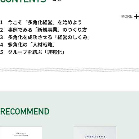
MORE
1 今こそ「多角化経営」を始めよう
中小企業こそ「多角化」に取り組もう
2 事例でみる「新規事業」のつくり方
「マルチプルニッチャー」を目指す／
多角化には３つのパターンがある
3 多角化を成功させる「経営のしくみ」
100の事業、１００人の経営トップを生み出す
既存の顧客に新しい価値をプラスした「アマゾン」／
会社のレベルがアップする「システム経営」
4 多角化の「人材戦略」
「多角化」のメリットを理解する
中小企業でも異業種進出はできる
トップダウンに偏ったリーダーシップは多角化に向かない／
新規事業が人を育てる
5 グループを結ぶ「連邦化」
多角化の４大メリット／多角化にデメリットはない
多角化戦略①現在の事業に新しい何かをプラスする
今いる社員がベストメンバー／
人材教育の前に新規事業を立ち上げる／
横の連携を強化する
多角化をしないのが最大のリスク
２０００円 の バッグを買った お 客 様に 家を売る／
システム経営の要となる６つのシステム／
スカウト採用にこだわる必要はない／新規事業は「部下発信」
セクト主義を防ぐ「連邦経営」／
まずは３本の柱を立てることを目標にしよう／
レンタル事業からイベント事業へ／
トップダウン型から「システム経営」へ
で／
グループ全体をひとつの企業のように運営する／
多角化を始めるベストのタイミングとは？／
他社の成功事例を創造的にマネする／「マネの達人」になろう
経営計画は幹部がつくる
「経営者の我慢」が人を育てる／自己主張のできる社員を育て
「１＋１＝１００」のシナジー効果
失敗のリスクよりやらないリスクのほうが大きい／
／
経営計画は社員全員参加でつくる／
る
グループ横断型組織をつくる
新規事業に失敗はつきもの
「この人は!」と思った人の講演会に行こう／
トップのビジョンを経営計画に落とし込む／
新規事業は「人を動かした経験」がモノを言う
連邦化までの６ステップ／分社化が逆に、子会社の甘えを生む
懇親会には必ず参加する／他の地域の成功例はねらい目
目標利益を設定する／経営計画書は全社員で共有する／
新卒採用を始めよう
／
多角化戦略②現在の事業をベースに新しい市場を開拓する
財務改善計画を立てる
新卒採用にはメリットがある／新卒採用を成功させるポイント
ホールディング会社をつくる／経営推進会議で横のつながりを
市場を切り分ける／市場を他に求める／川上・川下へ進出する
業績管理を幹部に任せる
新卒社員を１年で一人前に育てる
つくる／
／
業績管理を幹部に任せる／業績はスピーディーにチェック！／
新卒を即戦力に鍛える「フレッシャーズキャンプ」／
グループ横断型組織をつくる／グループキックオフを実施する
BtoB、BtoCに変化する
事業部別に営業利益を管理する／管理指標の推移管理
大勢の人の前で話す機会が新人を育てる／
ブランディングにこだわる