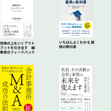
多角化戦略③異業種に展開する
成果分配のルールをつくる
新卒社員が新規事業計画を策定！／「教える」ことで成長して
目的や相手に合わせてアピールできる／
FCに加盟する／代理権を取得する／日本の総代理店から始め
成果分配システム／基準を設定する／トップのさじ加減は厳禁
いく／
ビジョンやミッションを明確にする
る／
／
社長と新人のコミュニケーションの場をつくる
多角化を楽しむ「社風」を育てよう
「ノウハウを買う」のも多角化の近道／コラボレーションする
人事評価も幹部に任せる
丸投げが幹部を育てる！
明るく前向きな社風をつくろう／
／
会議・報告システムを整える
イヤなこと、難しいことをさせる／幹部も研修に巻き込む／
ビジネスも人生も楽しめばうまくいく／社風が業績を伸ばす／
経営者向け研修会社とコラボレーション／
タイムリーな業務報告が欠かせない／
会議で最初に答えを言わない／去る者は追わない
職場でハイタッチをしてみよう
コラボレーション成功の秘訣は「主導権を握る」こと／
管理職以上は報告を共有する／会議の運営も幹部に任せていく
いちばんよくわかる 屋
地元で「多角化研究会」を主催してみよう
「委員会」が多角化人材を育てる
想像の上をいくアウト
根の教科書
プットを引き出す 編
委員会が経営意識を育てる／人材育成も社員が自ら行う／
集者のフィードバック
「委員会」がグループの一体化を生む／
グループ間のコミュニケーションが盛んになる／
まずは立ち上げやすい「委員会」からスタート
社員の成長意欲を促すしくみ
モラールサーベイ分析／自己申告制度／面接制度／給与体系