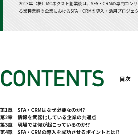
2013年（株）MCネクスト創業後は、SFA・CRMの専門
る業種業態の企業におけるSFA・CRMの導入・活用プロジェ
目次
はじめに
第1章 SFA・CRMはなぜ必要なのか!?
SFA・CRMを「営業の武器」へと育て上げる
1 SFA・CRMの本質
第2章 情報を武器化している企業の共通点
1-1 SFA・CRMとは
1 共通点1 営業の戦略・方針を現場に周知徹底できている
第3章 現場では何が起こっているのか!?
1-2 手段を目的にしてはいけない
1-1 方針発表会が「放心発表会」になっている
1 営業マネジメントに関する様々な課題
第4章 SFA・CRMの導入を成功させるポイントとは!?