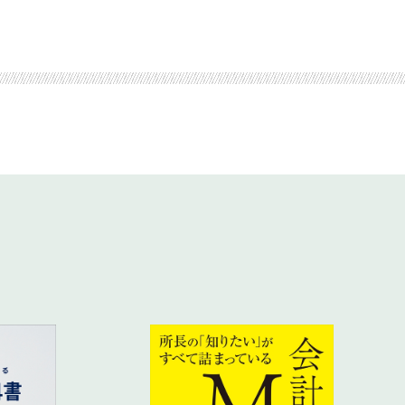
ている
が必要になる
り上げる
！？
？
する
ング指標が分かっている
善」を繰り返している