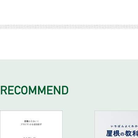
1-3 導入プロジェクトは誰が進めるべきか
1-2 周知徹底のためのポイント
1-1 営業マネジメントの変革の必要性
1 SFA・CRM導入の成否を決める言葉
おわりに
1社でも多くの企業を成長の「ネクストステージ」へ
2 SFA・CRMの誤解
2 共通点2 営業の戦略・方針を実行出来る情報が共有でき
1-2 人員面から見た営業マネジメント上の課題
1-1 ツールを選ぶ際に考えるべきこと
2-1 様々な「誤解」が「武器化」の邪魔をする
2-1 具体化された戦略・方針の実行には「情報」という武器
1-3 営業面から見た営業マネジメント上の課題
1-2 SFA・CRMの導入による問題解決
2-2 誤解1 悪いのはツールそのもの！？
2-2営業に必要な情報を得ることのできるGoogle的環境を創
1-4 管理面から見た営業マネジメント上の課題
1-3 導入を成功させるための「7つの要素」
2-3 誤解2 営業パーソンの仕事ぶりを管理することが目的
3 共通点3 営業の戦略・方針を行動に移すことができる
2 組織パワーが「改善」「変革」の邪魔をする
2 「助走」「離陸」「上昇」「安定」
2-4 誤解3 メールやExcelでこと足りる！？
3-1 戦略・方針の「お飾り状態」が招く悲劇
2-1 営業部の組織パワーと対峙する
2-1 本質を理解する
2-5 誤解4 SFA・CRMの基幹システムと同じようなもの！
3-2 戦略の実行力を高めるために何をするべきか
2-2 「現場目線」と適切に渡り合う
2-2 部下のインプットを無駄にしない
2-6 誤解5 情報の入力は完璧。それで満足している！？
4 共通点4 営業戦略の実行プロセスをモニタリングできる
2-3 企業文化が統率力を減じていないか
2-3 SFA・CRMの情報をコミュニケーションの軸として活用
3 多くの企業が直面する問題
4-1 情報格差に苦しむ営業マネージャー
2-4 問題が見えたなら、その根まで考えること
3-1 営業の属人化は悪いことなのか
4-2 部下の報告には多大なコストがかかっている
3-2 営業の武器となる「価値のある情報」とは
5 共通点5 実行プロセスのマネジメントに必要なモニタリ
3-3 ムダ遣いされる営業ソース
6 共通点6 結果を分析するための数値情報が揃っている
7 共通点7 実行プロセスと結果の数値情報に基づいて「改
7-1 PDCAが機能しなければ「改善」まで到達しない
7-2 長年の同じやり方が悪しき文化をつくる
8 共通点8 情報を武器化する7つの力