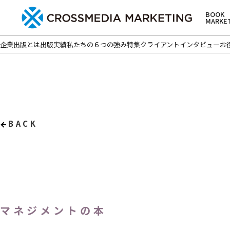
BOOK
MARKE
企業出版とは
出版実績
私たちの６つの強み
特集
クライアントインタビュー
お
BACK
マネジメントの本