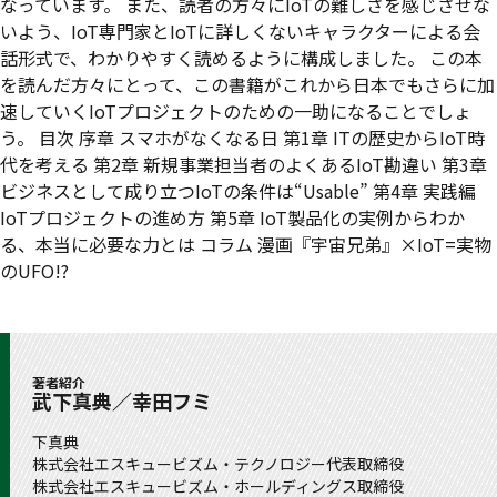
なっています。 また、読者の方々にIoTの難しさを感じさせな
いよう、IoT専門家とIoTに詳しくないキャラクターによる会
話形式で、わかりやすく読めるように構成しました。 この本
を読んだ方々にとって、この書籍がこれから日本でもさらに加
速していくIoTプロジェクトのための一助になることでしょ
う。 目次 序章 スマホがなくなる日 第1章 ITの歴史からIoT時
代を考える 第2章 新規事業担当者のよくあるIoT勘違い 第3章
ビジネスとして成り立つIoTの条件は“Usable” 第4章 実践編
IoTプロジェクトの進め方 第5章 IoT製品化の実例からわか
る、本当に必要な力とは コラム 漫画『宇宙兄弟』×IoT=実物
のUFO!?
著者紹介
武下真典／幸田フミ
下真典
株式会社エスキュービズム・テクノロジー代表取締役
株式会社エスキュービズム・ホールディングス取締役