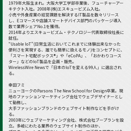
1979年大阪生まれ。大阪大学工学部卒業後、フューチャーアー
キテクト入社。2008年(株)エスキュービズム入社。
小売や外食産業の経営課題を解決するIT製品を数々リリース
し、Eコマースや店舗スマートデバイス部門のパッケージ導入
数で業界シェアNo.1を獲得。
2014年よりエスキュービズム・テクノロジー代表取締役社長に
就任。
“Usable IoT"(日常生活においてこれまでに体験出来なかった
便利さを実現する、誰でも簡単に扱えるモノ)をコンセプトに、
「スマート宅配ボックス®」や「eCoPA」、「おかわりコース
ター」などのIoT製品を企画・販売。
WirelessWire Newsで「日本のIoTを変える99人」に選出され
る。
幸田フミ
ニューヨークのParsons The New School for Design卒業。現
地のファッションマーケティング会社でウェブデザイナーとし
て勤務し、
大手ファッションブランドのウェブサイト制作などを手がけ
る。
2003年にウェブマーケティング会社、株式会社ブープランを設
立。多岐にわたる業界のウェブサイト制作のほか、