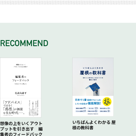
1 大企業しか関われなかったコンピュータ黎明期
5 ＩｏＴを考えるうえで注目すべきは、まずデジタライゼーシ
条件3 ＩＴを意識させないこと
4 なにから始めていいかわからないときに
3 “ネコ型ロボットに泣きつく”ステップが大事
2 ＵＦＯを作るべく、しっかりヒアリングと要件検討
2 ソフトウェアがコンピュータを身近にした
ョンしている人や場所
条件3 補足 ＩＴを意識させないために
5 正解が最初はわからないＩｏＴ
4 慎重かつ大胆な経営判断は欠かせない
3 ＵＦＯの排熱が大変だった！～詳細設計、加工・組み立て
3 下がっていく参入障壁
6 顧客データの管理、ちゃんとしていますか？
条件4 便利になること
6 ＩｏＴプロジェクトの大きな流れ
5 最適な役割分担をすることの意味
～
第1章ＩＴの歴史からＩｏＴ時代を考える
7 開拓すべきは、未知ではなく既知の領域
条件4 補足 不可能を可能にした実例
7 カスタマージャーニーマップ（ＣＪＭ）
6 予期せぬ事態、あれこれ
4 厳しい試験をくぐり抜けたＵＦＯが、先生の事務所へ
4 クラウド化の進行とスマホの誕生
8 顧客データをもとに、既存のＩｏＴ機器を活用する手法を考
条件5 企業がきちんと儲かること
8 実践！ ＩｏＴプロジェクト
7 製品化した“スマピ”は、ある意味でまだプロトタイプ
5 スマホで新しくなった世界
えてみるアプローチ
条件5 補足 どうやって儲けられるかを知るのか
9 ＩｏＴプロフェッショナルのプロジェクトフロー
8 消費者の“Usable”を考えることが利益を創出する
6 現代における企画や発想力の重要性
9 ＩｏＴは大企業じゃなくても問題ない
第3章まとめ
第4章まとめ
9 新規事業担当者は楽しむべし
7 クリエイティブに、ニーズを把握しよう
10 ＩｏＴとは、仕組みを考えること
10 技術は人間がつくるもの
8 選ばねばならない時代
11 ＩｏＴ事業を始めようとするのは どういう企業？
第5章まとめ
9 ＩｏＴという言葉の起こり
12 アナログ企業こそ、ＩｏＴ導入を考える余地がある
10 モノとインターネットが一体化した便利な社会で忘れては
13 ＩｏＴ導入に向いていそうな企業の具体例
ならないこと
14 情報はどんどん開示したほうがよい
11 便利は、信じるから生まれる
第2章まとめ
12 どこまで機械を信じるか、任せるかを適切に選択すべし
13 ＩｏＴ時代の生き方
14 ＩｏＴで、未来は必ず便利になる
いちばんよくわかる 屋
第1章まとめ
想像の上をいくアウト
根の教科書
プットを引き出す 編
集者のフィードバック