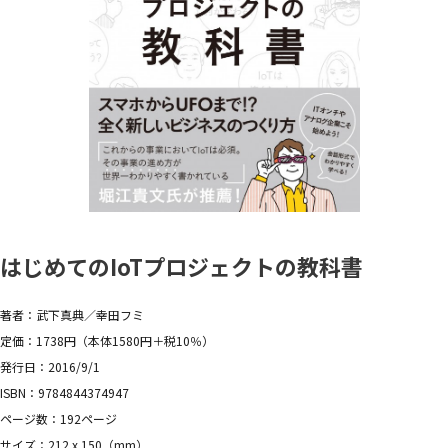
はじめてのIoTプロジェクトの教科書
著者：武下真典／幸田フミ
定価：1738円（本体1580円＋税10％）
発行日：2016/9/1
ISBN：9784844374947
ページ数：192ページ
サイズ：212 x 150（mm）