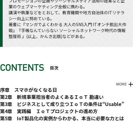
プロモーションの企画やソーシャルメディア活用の提案など企
業のウェブマーケティング全般に携わる。
講演や執筆などをとおして、教育機関や地方自治体のITリテラ
シー向上に努めている。
著書に『マンガでよくわかる 大人のSNS入門 ITオンチ脱出大作
戦』『手帳なんていらない ソーシャルネットワーク時代の情報
整理術 』(以上、かんき出版)などがある。
目次
MORE
はじめに 難解なＩｏＴを、わかりやすく
序章 スマホがなくなる日
本書の登場人物紹介
1 手帳を持っている？
第2章 新規事業担当者のよくあるＩｏＴ 勘違い
これだけはおさえておきたい用語集
2 シンギュラリティに向かっていく世界
1 かつてＩＴがあった立場に、ＩｏＴがある
第3章 ビジネスとして成り立つＩｏＴの条件は“Usable”
3 最も身近なＩｏＴ機器
2 インターネットにつながったモノを作ればいいと思っていな
条件1 多くの人が欲しいと思えること
第4章 実践編 ＩｏＴプロジェクトの進め方
4 プライバシーが筒抜け？
いか？
条件1 補足 ニッチな需要を狙うのはあり？
1 ＩｏＴプロジェクトはなぜ難しいのか
第5章 IoT製品化の実例からわかる、本当に必要な力とは
5 ＩｏＴリテラシー
3 ＩｏＴ専門家に頼ればいい？
条件2 すぐに使えること
2 いろいろな人種が必要
1 実用化したのは意外な場所だった
本書の脚注
コラム 漫画宇宙兄弟 ×IoT ＝ 実物のUFO！？
序章「スマホがなくなる日」を振り返ろう
4 現場や消費者から学べ
条件2 補足 「すぐに使える」を創り出すには
3 普通の企業だけではできないのがＩｏＴ
2 雑談から始まった“スマートピックアップ”
おわりに 時代はUsableを求めている
1 漫画「宇宙兄弟」とコラボするまで