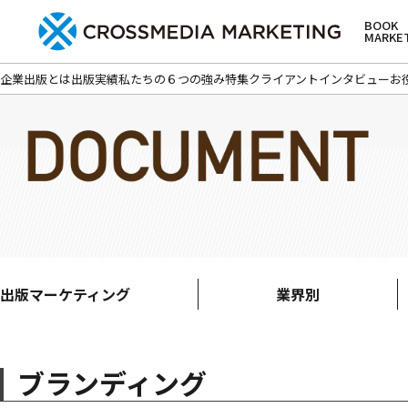
BOOK
MARKE
企業出版とは
出版実績
私たちの６つの強み
特集
クライアントインタビュー
お
出版マーケティング
業界別
ブランディング